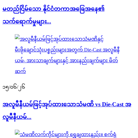
မတည်ငြိမ်သော နိုင်ငံတကာအခြေအနေ၏
သက်ရောက်မှုများ...
၁၅/၀၆/၂၆
အလူမီနီယမ်ဖြင့်အုပ်ထားသောသံမဏိ vs Die-Cast အ
လူမီနီယမ်...