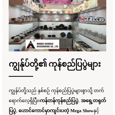
ကျွန်ုပ်တို့၏ ကုန်စည်ပြပွဲများ
ကျွန်ုပ်တို့သည် နှစ်စဉ် ကုန်စည်ပြပွဲများစွာသို့ တက်
ရောက်လေ့ရှိပြီး၊
ကန်တန်ကုန်စည်ပြပွဲ
,
အရှေ့တရုတ်
ပြပွဲ
,
ဟောင်ကောင်မှာကျင်းပတဲ့ Mega Show
နှင့်