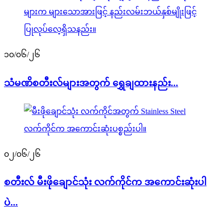
၁၀/၀၆/၂၆
သံမဏိစတီးလ်များအတွက် ရွှေချထားနည်း...
၀၂/၀၆/၂၆
စတီးလ် မီးဖိုချောင်သုံး လက်ကိုင်က အကောင်းဆုံးပါ
ပဲ...