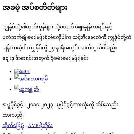
အခမဲ့ အပ်စတိတ်များ
ကျွန်ုပ်တို့၏ထုတ်ကုန်များ သို့မဟုတ် ဈေးနှုန်းစာရင်းနှင့်
ပတ်သက်၍ မေးမြန်းစုံစမ်းလိုပါက သင့်အီးမေးလ်ကို ကျွန်ုပ်တို့ထံ
ချန်ထားခဲ့ပါ၊ ကျွန်ုပ်တို့ ၂၄ နာရီအတွင်း ဆက်သွယ်ပါမည်။
ဈေးနှုန်းစာရင်းအတွက် စုံစမ်းမေးမြန်းခြင်း
© မူပိုင်ခွင့် - ၂၀၁၀-၂၀၂၃ : မူပိုင်ခွင့်အားလုံးကို သိမ်းဆည်း
ထားသည်။
ဆိုက်မြေပုံ
-
AMP မိုဘိုင်း