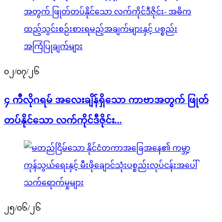
၀၂/၀၇/၂၆
၄ ကီလိုဂရမ် အလေးချိန်ရှိသော ကာဗာအတွက် ဖြုတ်
တပ်နိုင်သော လက်ကိုင်ဒီဇိုင်း...
၂၅/၀၆/၂၆