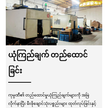
ယုံကြည်ချက် တည်ထောင်
ခြင်း
ကုမ္ပဏီ၏ တည်ထောင်မှုယုံကြည်ချက်များကို အမြဲ
လိုက်နာပြီး မီးဖိုချောင်သုံးပစ္စည်းများ ထုတ်လုပ်ခြင်းနှင့်