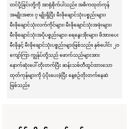
တင်ပို့ခြင်းတို့ကို အာရုံစိုက်ပါသည်။ အဓိကထုတ်ကုန်
အမျိုးအစား ၇ မျိုးရှိပြီး မီးဖိုချောင်သုံးပစ္စည်းများ၊
မီးဖိုချောင်သုံးလက်ကိုင်များ၊ မီးဖိုချောင်သုံးအဖုံးများ၊
မီးဖိုချောင်သုံးအပိုပစ္စည်းများ၊ ရေနွေးအိုးများ၊ ဖိအားပေး
မီးဖိုနှင့် မီးဖိုချောင်သုံးပစ္စည်းများဖြစ်သည်။ နှစ်ပေါင်း ၂၀
ကျော်ကြာ ကျွန်ုပ်တို့သည် ဖောက်သည်များအား
နောက်ဆုံးပေါ် တိုးတက်ပြီး ဆန်းသစ်တီထွင်ထားသော
ထုတ်ကုန်များကို ပံ့ပိုးပေးခဲ့ပြီး နေ့စဉ်တိုးတက်နေဆဲ
ဖြစ်သည်။