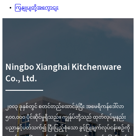
ကြှနျုပျတို့အကွောငျး
Ningbo Xianghai Kitchenware
Co., Ltd.
၂၀၀၃ ခုနှစ်တွင် စတင်တည်ထောင်ခဲ့ပြီး အမေရိကန်ဒေါ်လာ
၅၀၀,၀၀၀ ပိုင်ဆိုင်မှုရှိသည်။ ကျွန်ုပ်တို့သည် ထုတ်လုပ်မှုနည်း
ပညာနှင့်ပတ်သက်၍ ပြီးပြည့်စုံသော ခွင့်ပြုချက်လုပ်ငန်းစဉ်ကို