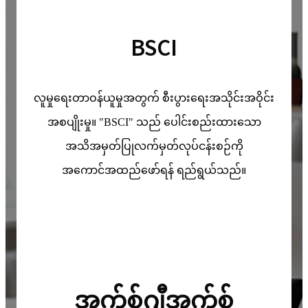
BSCI
လူမှုရေးတာဝန်ယူမှုအတွက် စီးပွားရေးအသိုင်းအဝိုင်း
အစပျိုးမှု။ "BSCI" သည် ပေါင်းစည်းထားသော
အသိအမှတ်ပြုလက်မှတ်လုပ်ငန်းစဉ်ကို
အကောင်အထည်ဖော်ရန် ရည်ရွယ်သည်။
အက်စ်ဂျီအက်စ်