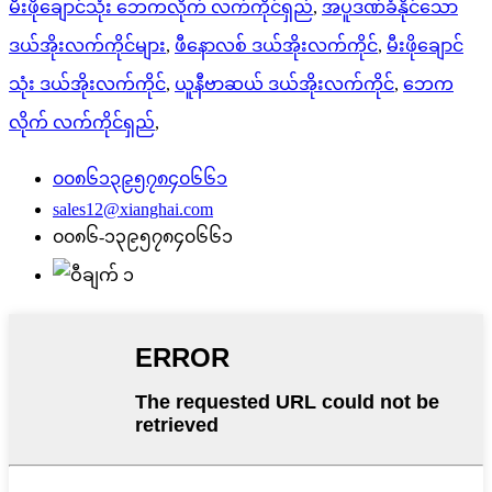
မီးဖိုချောင်သုံး ဘေကလိုက် လက်ကိုင်ရှည်
,
အပူဒဏ်ခံနိုင်သော
ဒယ်အိုးလက်ကိုင်များ
,
ဖီနောလစ် ဒယ်အိုးလက်ကိုင်
,
မီးဖိုချောင်
သုံး ဒယ်အိုးလက်ကိုင်
,
ယူနီဗာဆယ် ဒယ်အိုးလက်ကိုင်
,
ဘေက
လိုက် လက်ကိုင်ရှည်
,
၀၀၈၆၁၃၉၅၇၈၄၀၆၆၁
sales12@xianghai.com
၀၀၈၆-၁၃၉၅၇၈၄၀၆၆၁