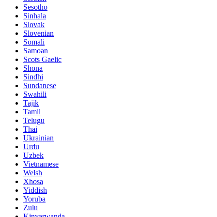
Sesotho
Sinhala
Slovak
Slovenian
Somali
Samoan
Scots Gaelic
Shona
Sindhi
Sundanese
Swahili
Tajik
Tamil
Telugu
Thai
Ukrainian
Urdu
Uzbek
Vietnamese
Welsh
Xhosa
Yiddish
Yoruba
Zulu
Kinyarwanda