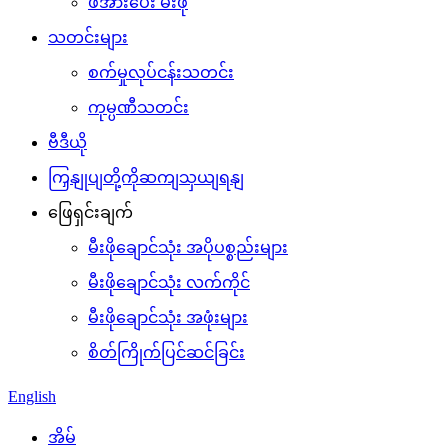
ဖိအားပေး မီးဖို
သတင်းများ
စက်မှုလုပ်ငန်းသတင်း
ကုမ္ပဏီသတင်း
ဗီဒီယို
ကြှနျုပျတို့ကိုဆကျသှယျရနျ
ဖြေရှင်းချက်
မီးဖိုချောင်သုံး အပိုပစ္စည်းများ
မီးဖိုချောင်သုံး လက်ကိုင်
မီးဖိုချောင်သုံး အဖုံးများ
စိတ်ကြိုက်ပြင်ဆင်ခြင်း
English
အိမ်