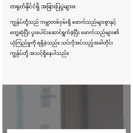
တရုတ်နိုင်ငံရှိ အခြားပြပွဲများ။
ကျွန်ုပ်တို့သည် ကမ္ဘာတစ်ဝှမ်းရှိ ဖောက်သည်များစွာနှင့်
တွေ့ဆုံပြီး ပူးပေါင်းဆောင်ရွက်ခဲ့ပြီး ဖောက်သည်များ၏
ယုံကြည်မှုကို ရရှိခဲ့သည်။ သင်လိုအပ်သည့်အခါတိုင်း
ကျွန်ုပ်တို့ အသင့်ရှိနေပါသည်။