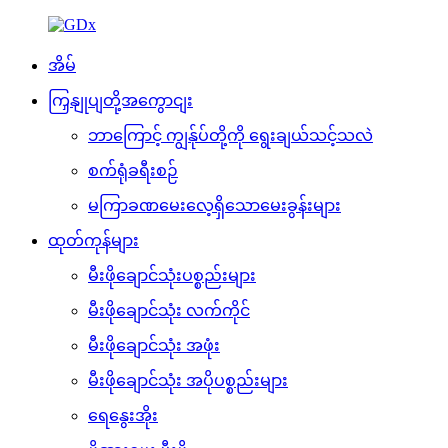
အိမ်
ကြှနျုပျတို့အကွောငျး
ဘာကြောင့် ကျွန်ုပ်တို့ကို ရွေးချယ်သင့်သလဲ
စက်ရုံခရီးစဉ်
မကြာခဏမေးလေ့ရှိသောမေးခွန်းများ
ထုတ်ကုန်များ
မီးဖိုချောင်သုံးပစ္စည်းများ
မီးဖိုချောင်သုံး လက်ကိုင်
မီးဖိုချောင်သုံး အဖုံး
မီးဖိုချောင်သုံး အပိုပစ္စည်းများ
ရေနွေးအိုး