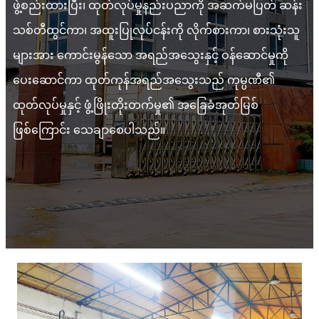
ဖွဲ့စည်းထားပြီး၊ ထုတ်လုပ်မှုနည်းပညာကို အဆက်မပြတ် ဆန်း
သစ်တီထွင်ကာ၊ အထူးပြုလုပ်ငန်းကို လိုက်စားကာ၊ စားသုံးသူ
များအား ကောင်းမွန်သော အရည်အသွေးနှင့် ဝန်ဆောင်မှုကို
ပေးဆောင်ကာ ထုတ်ကုန်အရည်အသွေးသည် ကုမ္ပဏီ၏
ထုတ်လုပ်မှုနှင့် ဖွံ့ဖြိုးတိုးတက်မှု၏ အခြေခံအုတ်မြစ်
ဖြစ်ကြောင်း သေချာစေပါသည်။