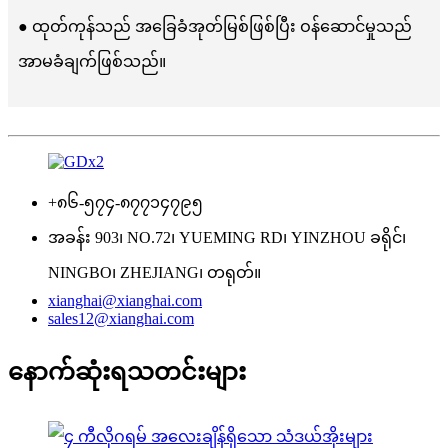
● ထုတ်ကုန်သည် အခြေခံအုတ်မြစ်ဖြစ်ပြီး ဝန်ဆောင်မှုသည်
အာမခံချက်ဖြစ်သည်။
+၈၆-၅၇၄-၈၇၇၁၄၇၉၅
အခန်း 903၊ NO.72၊ YUEMING RD၊ YINZHOU ခရိုင်၊
NINGBO၊ ZHEJIANG၊ တရုတ်။
xianghai@xianghai.com
sales12@xianghai.com
နောက်ဆုံးရသတင်းများ