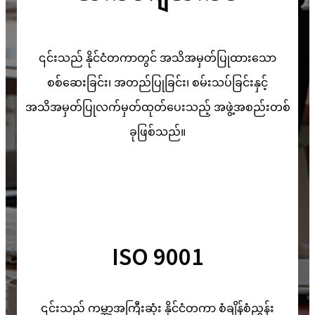
၎င်းသည် နိုင်ငံတကာတွင် အသိအမှတ်ပြုထားသော
စစ်ဆေးခြင်း၊ အတည်ပြုခြင်း၊ စမ်းသပ်ခြင်းနှင့်
အသိအမှတ်ပြုလက်မှတ်ထုတ်ပေးသည့် အဖွဲ့အစည်းတစ်
ခုဖြစ်သည်။
ISO 9001
၎င်းသည် ကမ္ဘာ့အကြီးဆုံး နိုင်ငံတကာ စံချိန်စံညွှန်း