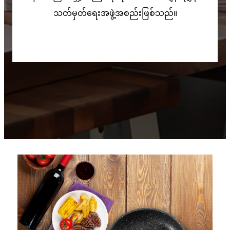
သတ်မှတ်ရေးအဖွဲ့အစည်းဖြစ်သည်။