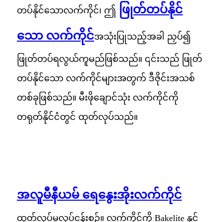
ဖြုတ်တပ်နိုင်
တပ်နိုင်သောလက်ကိုင်၊ ဤ
သော လက်ကိုင်
အသုံးပြုသည့်အခါ ညှပ်၍
ဖြုတ်တပ်ရလွယ်ကူမည်ဖြစ်သည်။ ၎င်းသည် ဖြုတ်
တပ်နိုင်သော လက်ကိုင်များအတွက် ဒီဇိုင်းအသစ်
တစ်ခုဖြစ်သည်။ မီးဖိုချောင်သုံး လက်ကိုင်ကို
တရုတ်နိုင်ငံတွင် ထုတ်လုပ်သည်။
အလူမီနီယမ် ရေနွေးအိုးလက်ကိုင်
ထုတ်လုပ်မှုလုပ်ငန်းစဉ်။ လက်ကိုင်ကို Bakelite နှင့်