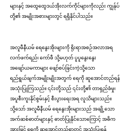
များနှင့် အထွေထွေဒယ်အိုးလက်ကိုင်များကိုလည်း ကျွန်ုပ်
တို့၏ အမျိုးအစားများတွင် ရရှိနိုင်ပါသည်။
အလူမီနီယမ် ရေနွေးအိုးများကို ရိုးရာအစဉ်အလာအရ
လက်ဖက်ရည်၊ ကော်ဖီ သို့မဟုတ် ပူပူနွေးနွေး
အဖျော်ယမကာများ ဖျော်စပ်ခြင်းကဲ့သို့သော
ရည်ရွယ်ချက်အမျိုးမျိုးအတွက် ရေကို ဆူအောင်တည်ရန်
အသုံးပြုကြသည်။ ၎င်းတို့သည် ၎င်းတို့၏ တာရှည်ခံမှု၊
အပူစီးကူးနိုင်စွမ်းနှင့် စီးပွားရေးအရ လူသိများသည်။
သို့သော် အလူမီနီယမ် ရေနွေးအိုးများသည် အချို့သော
အက်ဆစ်ဓာတ်များနှင့် ဓာတ်ပြုနိုင်သောကြောင့် အဓိက
အားဖြင့် ရေကို ဆူအောင်တည်ရာတွင် အသုံးပြုရန်