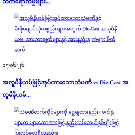
သက်ရောက်မှုများ...
၁၅/၀၆/၂၆
အလူမီနီယမ်ဖြင့်အုပ်ထားသောသံမဏိ vs Die-Cast အ
လူမီနီယမ်...