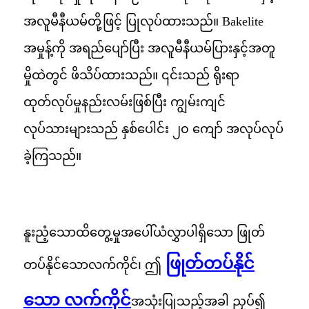
အလူမီနီယမ်တို့ဖြင့် ပြုလုပ်ထားသည်။ Bakelite
အမှုန့်ကို အရည်ပျော်ပြီး အလူမီနီယမ်ပြားနှင့်အတူ
မှိုထဲတွင် ဖိသိပ်ထားသည်။ ၎င်းသည် ရိုးရာ
ထုတ်လုပ်မှုနည်းလမ်းဖြစ်ပြီး ကျွမ်းကျင်
လုပ်သားများသည် နှစ်ပေါင်း ၂၀ ကျော် အလုပ်လုပ်
ခဲ့ကြသည်။
နူးညံ့သောထိတွေ့မှုအပေါ်ယံလွှာပါရှိသော ဖြုတ်
ဖြုတ်တပ်နိုင်
တပ်နိုင်သောလက်ကိုင်၊ ဤ
သော လက်ကိုင်
အသုံးပြုသည့်အခါ ညှပ်၍