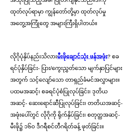
ထုတ်လုပ်ရာမှာ ကျွန်တော်တို့မှာ ထုတ်လုပ်မှု
အတွေ့အကြုံတွေ အများကြီးရှိပါတယ်။
လိုဂိုပုံနှိပ်နည်းသိလား
မီးဖိုချောင်သုံး ဖန်အဖုံး
? စခ
ရင်ပုံနှိပ်ခြင်း- ပြား/ကွေးညွှတ်သော မျက်နှာပြင်များ
အတွက် သင့်လျော်သော တာရှည်ခံမင်အလွှာများ။
ပထမအဆင့်၊ စခရင်ပုံစံပြုလုပ်ခြင်း၊ ဒုတိယ
အဆင့်- ဆေးရောင်ဆီပြုလုပ်ခြင်း၊ တတိယအဆင့်-
အဖုံးပေါ်တွင် လိုဂိုကို ရိုက်နှိပ်ခြင်း၊ စတုတ္ထအဆင့်-
မီးဖို၌ ၁၆၀ ဒီဂရီစင်တီဂရိတ်ခန့် ဖုတ်ခြင်း။