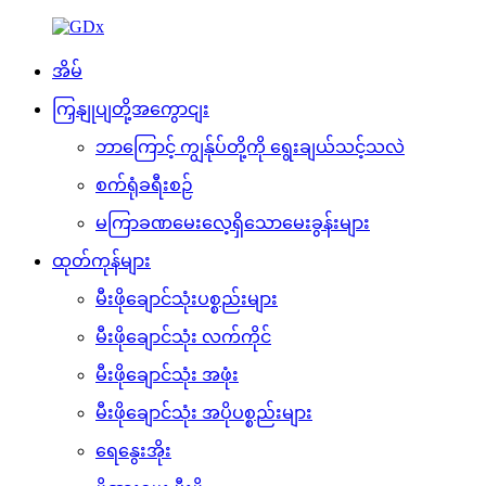
အိမ်
ကြှနျုပျတို့အကွောငျး
ဘာကြောင့် ကျွန်ုပ်တို့ကို ရွေးချယ်သင့်သလဲ
စက်ရုံခရီးစဉ်
မကြာခဏမေးလေ့ရှိသောမေးခွန်းများ
ထုတ်ကုန်များ
မီးဖိုချောင်သုံးပစ္စည်းများ
မီးဖိုချောင်သုံး လက်ကိုင်
မီးဖိုချောင်သုံး အဖုံး
မီးဖိုချောင်သုံး အပိုပစ္စည်းများ
ရေနွေးအိုး