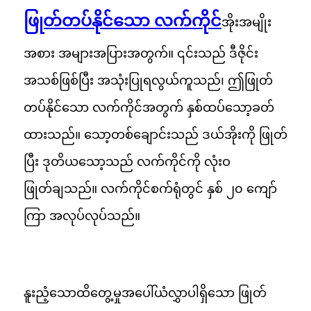
ဖြုတ်တပ်နိုင်သော လက်ကိုင်
အိုးအမျိုး
အစား အများအပြားအတွက်။ ၎င်းသည် ဒီဇိုင်း
အသစ်ဖြစ်ပြီး အသုံးပြုရလွယ်ကူသည်၊ ဤဖြုတ်
တပ်နိုင်သော လက်ကိုင်အတွက် နှစ်ထပ်သော့ခတ်
ထားသည်။ သော့တစ်ချောင်းသည် ဒယ်အိုးကို ဖြုတ်
ပြီး ဒုတိယသော့သည် လက်ကိုင်ကို လုံးဝ
ဖြုတ်ချသည်။ လက်ကိုင်စက်ရုံတွင် နှစ် ၂၀ ကျော်
ကြာ အလုပ်လုပ်သည်။
နူးညံ့သောထိတွေ့မှုအပေါ်ယံလွှာပါရှိသော ဖြုတ်