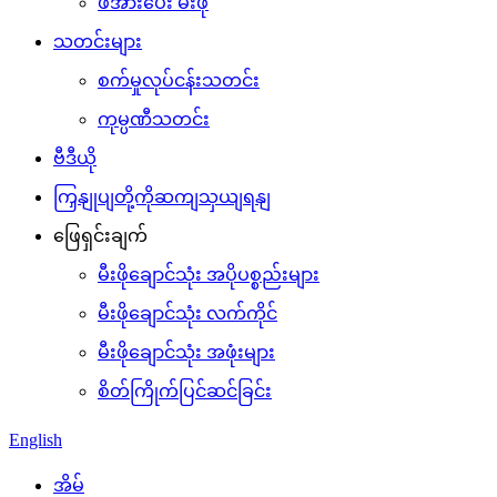
ဖိအားပေး မီးဖို
သတင်းများ
စက်မှုလုပ်ငန်းသတင်း
ကုမ္ပဏီသတင်း
ဗီဒီယို
ကြှနျုပျတို့ကိုဆကျသှယျရနျ
ဖြေရှင်းချက်
မီးဖိုချောင်သုံး အပိုပစ္စည်းများ
မီးဖိုချောင်သုံး လက်ကိုင်
မီးဖိုချောင်သုံး အဖုံးများ
စိတ်ကြိုက်ပြင်ဆင်ခြင်း
English
အိမ်