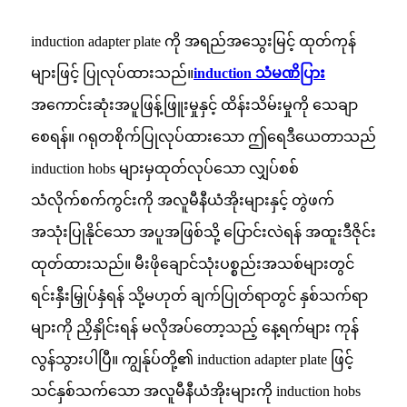
induction adapter plate ကို အရည်အသွေးမြင့် ထုတ်ကုန်
များဖြင့် ပြုလုပ်ထားသည်။
induction သံမဏိပြား
အကောင်းဆုံးအပူဖြန့်ဖြူးမှုနှင့် ထိန်းသိမ်းမှုကို သေချာ
စေရန်။ ဂရုတစိုက်ပြုလုပ်ထားသော ဤရေဒီယေတာသည်
induction hobs များမှထုတ်လုပ်သော လျှပ်စစ်
သံလိုက်စက်ကွင်းကို အလူမီနီယံအိုးများနှင့် တွဲဖက်
အသုံးပြုနိုင်သော အပူအဖြစ်သို့ ပြောင်းလဲရန် အထူးဒီဇိုင်း
ထုတ်ထားသည်။ မီးဖိုချောင်သုံးပစ္စည်းအသစ်များတွင်
ရင်းနှီးမြှုပ်နှံရန် သို့မဟုတ် ချက်ပြုတ်ရာတွင် နှစ်သက်ရာ
များကို ညှိနှိုင်းရန် မလိုအပ်တော့သည့် နေ့ရက်များ ကုန်
လွန်သွားပါပြီ။ ကျွန်ုပ်တို့၏ induction adapter plate ဖြင့်
သင်နှစ်သက်သော အလူမီနီယံအိုးများကို induction hobs