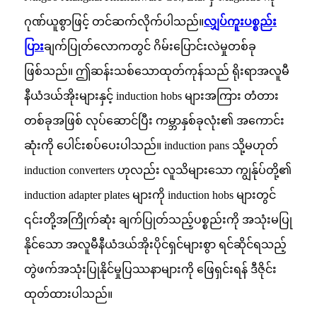
ဂုဏ်ယူစွာဖြင့် တင်ဆက်လိုက်ပါသည်။
လျှပ်ကူးပစ္စည်း
ပြား
ချက်ပြုတ်လောကတွင် ဂိမ်းပြောင်းလဲမှုတစ်ခု
ဖြစ်သည်။ ဤဆန်းသစ်သောထုတ်ကုန်သည် ရိုးရာအလူမီ
နီယံဒယ်အိုးများနှင့် induction hobs များအကြား တံတား
တစ်ခုအဖြစ် လုပ်ဆောင်ပြီး ကမ္ဘာနှစ်ခုလုံး၏ အကောင်း
ဆုံးကို ပေါင်းစပ်ပေးပါသည်။ induction pans သို့မဟုတ်
induction converters ဟုလည်း လူသိများသော ကျွန်ုပ်တို့၏
induction adapter plates များကို induction hobs များတွင်
၎င်းတို့အကြိုက်ဆုံး ချက်ပြုတ်သည့်ပစ္စည်းကို အသုံးမပြု
နိုင်သော အလူမီနီယံဒယ်အိုးပိုင်ရှင်များစွာ ရင်ဆိုင်ရသည့်
တွဲဖက်အသုံးပြုနိုင်မှုပြဿနာများကို ဖြေရှင်းရန် ဒီဇိုင်း
ထုတ်ထားပါသည်။