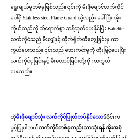
ရွေးချယ်မှုတစ်ခုဖြစ်သည်။ ၎င်းကို မီးဖိုချောင်လက်ကိုင်
ပေါ်ရှိ Stainless steel Flame Guard လို့လည်း ခေါ်ပြီး အိုး
ကိုယ်ထည်ကို ထိရောက်စွာ ဆန့်ထုတ်ပေးနိုင်ပြီး Bakelite
လက်ကိုင်သည် မီးလျှံနှင့် တိုက်ရိုက်ထိတွေ့ခြင်းမှ ကာ
ကွယ်ပေးသည်။ ၎င်းသည် ဘေးကင်းမှုကို တိုးမြှင့်ပေးပြီး
လက်ကိုင်ပူခြင်းနှင့် မီးလောင်ခြင်းတို့ကို ကာကွယ်
ပေးသည်။
ထို
မီးဖိုချောင်သုံး လက်ကိုင်ဖြုတ်တပ်နိုင်သော
ဒီဇိုင်းက
ခွင့်ပြုပါတယ်
လက်ကိုင်တစ်ခုတည်းသာသုံးရန် အိုးအစုံ