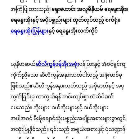
အကြံပြုထားသည်။
ရှေးဟောင်း အလူမီနီယမ် ရေနွေးအိုး။
ရေနွေးအိုးနှင့် အပိုပစ္စည်းများ ထုတ်လုပ်သည့် စက်ရုံ။
ရေနွေးအိုးပြွန်များ
နှင့် ရေနွေးအိုးလက်ကိုင်
ယူနီဗာဆယ်
ဆီလီကွန်ဖန်အိုးအဖုံး
ဖန်ပြားနှင့် အံဝင်ခွင်ကျ
ကိုက်ညီသော ဆီလီကွန်အနားသတ်ပါသည့် အဖုံးတစ်ခု
ဖြစ်သည်။ ဆီလီကွန်အနားသတ်သည် အစိုဓာတ်နှင့် အပူ
ထွက်ခြင်းမှ ကာကွယ်ရန် တင်းကျပ်စွာ တံဆိပ်ခတ်
ပေးသည်။ အိုးများ၊ ဒယ်အိုးများနှင့် ဒယ်အိုးများ
အပါအဝင် မီးဖိုချောင်သုံးပစ္စည်းအမျိုးအစားများစွာတွင်
အသုံးပြုနိုင်သည်။ ၎င်းသည် အရွယ်အစားနှင့် ပုံသဏ္ဍာန်