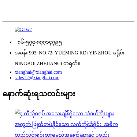
+၈၆-၅၇၄-၈၇၇၁၄၇၉၅
အခန်း 903၊ NO.72၊ YUEMING RD၊ YINZHOU ခရိုင်၊
NINGBO၊ ZHEJIANG၊ တရုတ်။
xianghai@xianghai.com
sales12@xianghai.com
နောက်ဆုံးရသတင်းများ