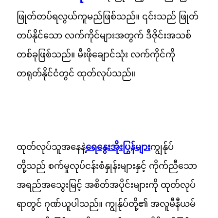
ဖြုတ်တပ်ရလွယ်ကူမည်ဖြစ်သည်။ ၎င်းသည် ဖြုတ်
တပ်နိုင်သော လက်ကိုင်များအတွက် ဒီဇိုင်းအသစ်
တစ်ခုဖြစ်သည်။ မီးဖိုချောင်သုံး လက်ကိုင်ကို
တရုတ်နိုင်ငံတွင် ထုတ်လုပ်သည်။
ထုတ်လုပ်သူအနေနဲ့
ရေနွေးအိုးပြွန်များ
ကျွန်ုပ်
တို့သည် စက်မှုလုပ်ငန်းစံနှုန်းများနှင့် ကိုက်ညီသော
အရည်အသွေးမြင့် အစိတ်အပိုင်းများကို ထုတ်လုပ်
ရာတွင် ဂုဏ်ယူပါသည်။ ကျွန်ုပ်တို့၏ အလူမီနီယမ်