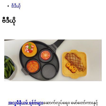
ဗီဒီယို
ဗီဒီယို
အလူမီနီယမ် ရစ်ဗ်များ
ဆောက်လုပ်ရေး၊ မော်တော်ကားနှင့်