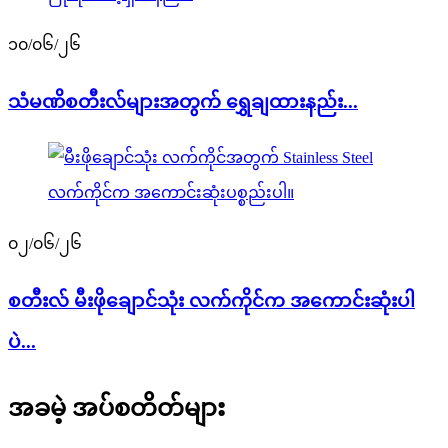
၁၀/၀၆/၂၆
သံမဏိစတီးလ်များအတွက် ရွှေချထားနည်း...
၀၂/၀၆/၂၆
စတီးလ် မီးဖိုချောင်သုံး လက်ကိုင်က အကောင်းဆုံးပါ
ပဲ...
အခမဲ့ အပ်စတိတ်များ