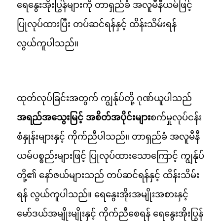
ရေနွေးအိုးပြွန်များကို တာရှည်ခံ အလူမီနီယမ်ဖြင့်
ပြုလုပ်ထားပြီး တပ်ဆင်ရန်နှင့် ထိန်းသိမ်းရန်
လွယ်ကူပါသည်။
ထုတ်လုပ်ခြင်းအတွက် ကျွန်ုပ်တို့ ဂုဏ်ယူပါသည်
အရည်အသွေးမြင့် အစိတ်အပိုင်းများ
စက်မှုလုပ်ငန်း
စံနှုန်းများနှင့် ကိုက်ညီပါသည်။ တာရှည်ခံ အလူမီနီ
ယမ်ပစ္စည်းများဖြင့် ပြုလုပ်ထားသောကြောင့် ကျွန်ုပ်
တို့၏ နော်ဇယ်များသည် တပ်ဆင်ရန်နှင့် ထိန်းသိမ်း
ရန် လွယ်ကူပါသည်။ ရေနွေးအိုးအမျိုးအစားနှင့်
မော်ဒယ်အမျိုးမျိုးနှင့် ကိုက်ညီစေရန် ရေနွေးအိုးပြွန်