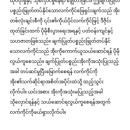
ထုပ်ပိုးမှုနှင့် သိုလှောင်မှုနေရာ ချွေတာခြင်း။ ဤချက်ပြုတ်
ပစ္စည်းဖြုတ်တပ်နိုင်သောလက်ကိုင်ဖြေရှင်းချက်သည် အိုး
တစ်လုံးချင်းစီကို ၎င်း၏ကိုယ်ပိုင်လက်ကိုင်ဖြင့် ဒီဇိုင်း
ထုတ်ခြင်းထက် ပိုမိုစီးပွားရေးအရနှင့် ပတ်ဝန်းကျင်နှင့်
သဟဇာတဖြစ်သည်။ ချက်ပြုတ်ပစ္စည်းဖြုတ်တပ်နိုင်
သောလက်ကိုင်သည် အိုးကိုကောက်ယူသယ်ဆောင်ရန် ပိုမို
လွယ်ကူစေသည်။ ချက်ပြုတ်ပစ္စည်းအိုးကိုအသုံးပြုသည့်
အခါ တပ်ဆင်မှုပြီးမြောက်စေရန် လက်ကိုင်ကို
အိုး၏သက်ဆိုင်ရာအစိတ်အပိုင်းထဲသို့ ထည့်သွင်း
လိုက်ပါ။ ယင်းအစား အိုးကိုအသုံးမပြုသည့်အခါ
သိုလှောင်ရန်နှင့် သယ်ဆောင်ရလွယ်ကူစေရန်အတွက်
လက်ကိုင်ကိုဖယ်ရှားလိုက်ပါ။