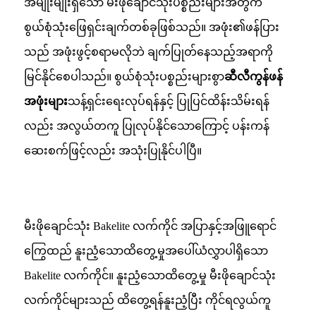
အမျိုးမျိုးရှိသော မီးဖိုချောင်သုံးပစ္စည်းများအတွက်
စွယ်စုံသုံးဖြေရှင်းချက်တစ်ခုဖြစ်သည်။ အဖုံး၏ဖန်ပြား
သည် အဖုံးဖွင့်စရာမလိုဘဲ ချက်ပြုတ်နေသည့်အရာကို
မြင်နိုင်စေပါသည်။ စွယ်စုံသုံးပစ္စည်းများစွာ
ဆီလီကွန်ဖန်
အဖုံးများ
သန့်ရှင်းရေးလုပ်ရန်နှင့် ပြုပြင်ထိန်းသိမ်းရန်
လည်း အလွယ်တကူ ပြုလုပ်နိုင်သောကြောင့် ပန်းကန်
ဆေးစက်ဖြင့်လည်း အသုံးပြုနိုင်ပါပြီ။
မီးဖိုချောင်သုံး Bakelite လက်ကိုင် အပြာနှင့်အဖြူရောင်
ကြွေထည် နူးညံ့သောထိတွေ့မှုအပေါ်ယံလွှာပါရှိသော
Bakelite လက်ကိုင်။ နူးညံ့သောထိတွေ့မှု မီးဖိုချောင်သုံး
လက်ကိုင်များသည် ထိတွေ့ရန်နူးညံ့ပြီး ကိုင်ရလွယ်ကူ