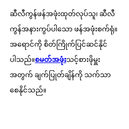
ဆီလီကွန်ဖန်အဖုံးထုတ်လုပ်သူ၊ ဆီလီ
ကွန်အနားကွပ်ပါသော ဖန်အဖုံးစက်ရုံ။
အရောင်ကို စိတ်ကြိုက်ပြင်ဆင်နိုင်
ပါသည်။
စမတ်အဖုံး
သင့်စားဖိုမှူး
အတွက် ချက်ပြုတ်ချိန်ကို သက်သာ
စေနိုင်သည်။