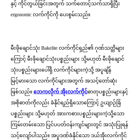
နှင့် ကိုင်တွယ်ခြင်းအတွက် သက်တောင့်သက်သာရှိပြီး
ergonomic လက်ကိုင်ကို ပေးစွမ်းသည်။
မီးဖိုချောင်သုံး Bakelite လက်ကိုင်ရှည်၏ ဂုဏ်သတ္တိများ
ကြောင့် မီးဖိုချောင်သုံးပစ္စည်းများ သို့မဟုတ် မီးဖိုချောင်
သုံးပစ္စည်းများပေါ်ရှိ လက်ကိုင်များကဲ့သို့ အပူချိန်
မြင့်မားသော လက်ကိုင်များအတွက် အသင့်တော်ဆုံး
ဖြစ်သည်။
ဘေကလိုက် အိုးလက်ကိုင်
ဓာတုပစ္စည်းများနှင့်
အစိုဓာတ်ကိုလည်း ခံနိုင်ရည်ရှိသောကြောင့် ဥယျာဉ်ခြံ
ပစ္စည်းများ သို့မဟုတ် အားကစားပစ္စည်းများကဲ့သို့သော
ကြမ်းတမ်းသော ပြင်ပပတ်ဝန်းကျင်များတွင် အသုံးပြုရန်
သင့်လျော်ပါသည်။ အပူဒဏ်ခံနိုင်သော ဒယ်အိုးလက်ကိုင်