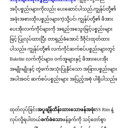
အပိုပစ္စည်းများကိုလည်း ပေးဆောင်ပါသည်
.
ကျွန်ုပ်တို့၏
အဖုံးအစားထိုးပစ္စည်းများကဲ့သို့ပင်၊ ကျွန်ုပ်တို့၏ ဖိအား
ပေးအိုးလက်ကိုင်များကို အရည်အသွေးမြင့်ပစ္စည်းများ
ဖြင့် ပြုလုပ်ထားပြီး တာရှည်ခံအောင် ဒီဇိုင်းထုတ်ထား
ပါသည်။ ကျွန်ုပ်တို့၏ လက်ကိုင်ဆက်စပ်ပစ္စည်းများတွင်
Bakelite လက်ကိုင်များ၊ ဝက်အူများနှင့် ဖိအားပေးအိုး
အမျိုးမျိုးနှင့် တွဲဖက်အသုံးပြုနိုင်သော အခြားပစ္စည်းများ
အပါအဝင် ဆက်စပ်ပစ္စည်းများ အပြည့်အစုံ ပါရှိပါသည်။
ထုတ်လုပ်ခြင်း
အပူချိန်ထိန်းထားသောဖန်အဖုံး
SS Rim နဲ့
လုပ်လို့ရပါတယ်
ခက်ခဲသော
ဖန်ခွက်ကို သင့်တော်စွာ