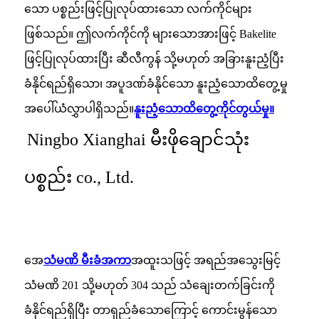
သော ပစ္စည်းဖြင့်ပြုလုပ်ထားသော လက်ကိုင်များ
ဖြစ်သည်။ ဤလက်ကိုင်ကို များသောအားဖြင့် Bakelite
ဖြင့်ပြုလုပ်ထားပြီး ဆီလီကွန် သို့မဟုတ် အခြားနူးညံ့ပြီး
ခံနိုင်ရည်ရှိသော၊ အပူဒဏ်ခံနိုင်သော နူးညံ့သောထိတွေ့မှု
အပေါ်ယံလွှာပါရှိသည်။
နူးညံ့သောထိတွေ့ကိုင်တွယ်မှု။
Ningbo Xianghai မီးဖိုချောင်သုံး
ပစ္စည်း co., Ltd.
အေ
သံမဏိ မီးခံအကာ
အထူးသဖြင့် အရည်အသွေးမြင့်
သံမဏိ 201 သို့မဟုတ် 304 သည် သံချေးတက်ခြင်းကို
ခံနိုင်ရည်ရှိပြီး တာရှည်ခံသောကြောင့် ကောင်းမွန်သော