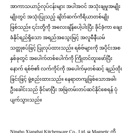
အာကာသယာဉ်လုပ်ငန်းများ အပါအဝင် အသုံးချမှုအမျိုး
မျိုးတွင် အသုံးပြုသည့် ချိတ်ဆက်ကိရိယာတစ်မျိုး
ဖြစ်သည်။ ၎င်းတို့ကို အလေးချိန်ပေါ့ပါးပြီး ခိုင်ခံ့ကာ ချေး
ခံနိုင်ရည်ရှိသော အရည်အသွေးမြင့် အလူမီနီယမ်
သတ္တုစပ်ဖြင့် ပြုလုပ်ထားသည်။ ရစ်ဗ်များကို အပိုင်းအစ
နှစ်ခုတွင် အပေါက်တစ်ပေါက်ကို ကြိုတင်တူးဖော်ပြီး
နောက် ရစ်ဗ်၏ လက်ကိုင်ကို အပေါက်မှတစ်ဆင့် ချည်ထိုး
ခြင်းဖြင့် ဖွဲ့စည်းထားသည်။ နေရာတကျဖြစ်သောအခါ၊
ဦးခေါင်းသည် ခိုင်မာပြီး အမြဲတမ်းတပ်ဆင်နိုင်စေရန် ပုံ
ပျက်သွားသည်။
Ningbo Xianghai Kitchenware Co., Ltd. မှ Magnetic ကို