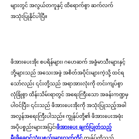
များတွင် အလွယ်တကူနှင့် ထိရောက်စွာ ဆက်လက်
အသုံးပြုနိုင်ပါပြီ။
ဖိအားပေးအိုး စပရိန်များ၊ ဂဟေဆက် အခွံမာသီးများနှင့်
ဘို့များသည် အသေးအဖွဲ အစိတ်အပိုင်းများကဲ့သို့ ထင်ရ
သော်လည်း ၎င်းတို့သည် အရာအားလုံးကို တင်းကျပ်စွာ
လုံခြုံစွာ ထိန်းသိမ်းရာတွင် အရေးကြီးသော အခန်းကဏ္ဍမှ
ပါဝင်ပြီး၊ ၎င်းသည် ဖိအားပေးအိုးကို အသုံးပြုသည့်အခါ
အလွန်အရေးကြီးပါသည်။ ကျွန်ုပ်တို့၏ ဖိအားပေးအဖုံး
အပိုပစ္စည်းများအပြင်၊
ဖိအားပေး ချက်ပြုတ်သည့်
မီးဖိုချောင်သုံးပစ္စည်းများ
လက်ကိုင်
ကျွန်ုပ်တို့သည်