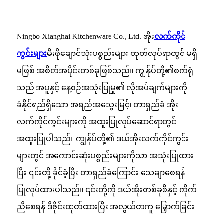
Ningbo Xianghai Kitchenware Co., Ltd. အိုး
လက်ကိုင်
ကွင်းများ
မီးဖိုချောင်သုံးပစ္စည်းများ ထုတ်လုပ်ရာတွင် မရှိ
မဖြစ် အစိတ်အပိုင်းတစ်ခုဖြစ်သည်။ ကျွန်ုပ်တို့၏စက်ရုံ
သည် အပူနှင့် နေ့စဉ်အသုံးပြုမှု၏ လိုအပ်ချက်များကို
ခံနိုင်ရည်ရှိသော အရည်အသွေးမြင့်၊ တာရှည်ခံ အိုး
လက်ကိုင်ကွင်းများကို အထူးပြုလုပ်ဆောင်ရာတွင်
အထူးပြုပါသည်။ ကျွန်ုပ်တို့၏ ဒယ်အိုးလက်ကိုင်ကွင်း
များတွင် အကောင်းဆုံးပစ္စည်းများကိုသာ အသုံးပြုထား
ပြီး ၎င်းတို့ ခိုင်ခံ့ပြီး တာရှည်ခံကြောင်း သေချာစေရန်
ပြုလုပ်ထားပါသည်။ ၎င်းတို့ကို ဒယ်အိုးတစ်ခုစီနှင့် ကိုက်
ညီစေရန် ဒီဇိုင်းထုတ်ထားပြီး အလွယ်တကူ မြှောက်ခြင်း