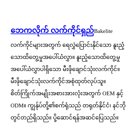
ဘေကလိုက် လက်ကိုင်ရှည်
Bakelite
လက်ကိုင်များအတွက် ရေလွှဲပြောင်းနိုင်သော နူးညံ့
သောထိတွေ့မှုအပေါ်ယံလွှာ။ နူးညံ့သောထိတွေ့မှု
အပေါ်ယံလွှာပါရှိသော မီးဖိုချောင်သုံးလက်ကိုင်။
မီးဖိုချောင်သုံးလက်ကိုင်အစုံထုတ်လုပ်သူ။
စိတ်ကြိုက်အမျိုးအစားအားလုံးအတွက် OEM နှင့်
ODM။ ကျွန်ုပ်တို့၏စက်ရုံသည် တရုတ်နိုင်ငံ၊ နင်ဘို
တွင်တည်ရှိသည်။ ပို့ဆောင်ရန်အဆင်ပြေသည်။