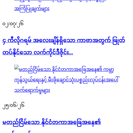
၀၂/၀၇/၂၆
၄ ကီလိုဂရမ် အလေးချိန်ရှိသော ကာဗာအတွက် ဖြုတ်
တပ်နိုင်သော လက်ကိုင်ဒီဇိုင်း...
၂၅/၀၆/၂၆
မတည်ငြိမ်သော နိုင်ငံတကာအခြေအနေ၏