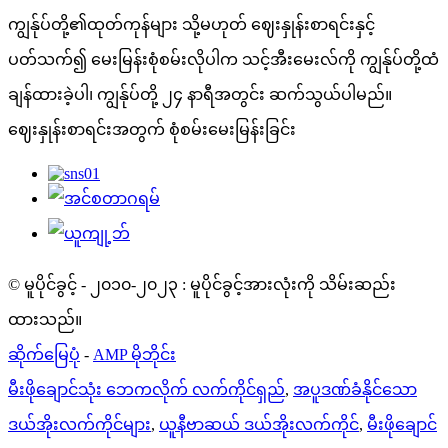
ကျွန်ုပ်တို့၏ထုတ်ကုန်များ သို့မဟုတ် ဈေးနှုန်းစာရင်းနှင့်
ပတ်သက်၍ မေးမြန်းစုံစမ်းလိုပါက သင့်အီးမေးလ်ကို ကျွန်ုပ်တို့ထံ
ချန်ထားခဲ့ပါ၊ ကျွန်ုပ်တို့ ၂၄ နာရီအတွင်း ဆက်သွယ်ပါမည်။
ဈေးနှုန်းစာရင်းအတွက် စုံစမ်းမေးမြန်းခြင်း
© မူပိုင်ခွင့် - ၂၀၁၀-၂၀၂၃ : မူပိုင်ခွင့်အားလုံးကို သိမ်းဆည်း
ထားသည်။
ဆိုက်မြေပုံ
-
AMP မိုဘိုင်း
မီးဖိုချောင်သုံး ဘေကလိုက် လက်ကိုင်ရှည်
,
အပူဒဏ်ခံနိုင်သော
ဒယ်အိုးလက်ကိုင်များ
,
ယူနီဗာဆယ် ဒယ်အိုးလက်ကိုင်
,
မီးဖိုချောင်