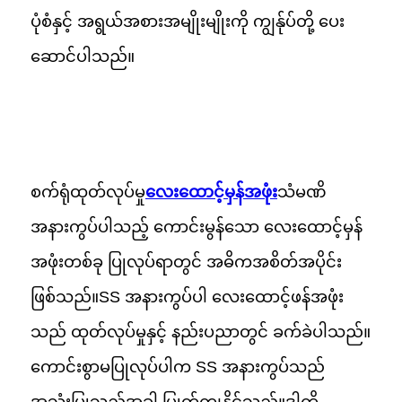
ပုံစံနှင့် အရွယ်အစားအမျိုးမျိုးကို ကျွန်ုပ်တို့ ပေး
ဆောင်ပါသည်။
စက်ရုံထုတ်လုပ်မှု
လေးထောင့်မှန်အဖုံး
သံမဏိ
အနားကွပ်ပါသည့် ကောင်းမွန်သော လေးထောင့်မှန်
အဖုံးတစ်ခု ပြုလုပ်ရာတွင် အဓိကအစိတ်အပိုင်း
ဖြစ်သည်။
SS အနားကွပ်ပါ လေးထောင့်ဖန်အဖုံး
သည် ထုတ်လုပ်မှုနှင့် နည်းပညာတွင် ခက်ခဲပါသည်။
ကောင်းစွာမပြုလုပ်ပါက SS အနားကွပ်သည်
အသုံးပြုသည့်အခါ ပြုတ်ကျနိုင်သည်။
ဒါကို