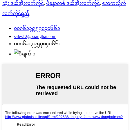
သုံး ဒယ်အိုးလက်ကိုင်
,
ဖီနောလစ် ဒယ်အိုးလက်ကိုင်
,
ဘေကလိုက်
လက်ကိုင်ရှည်
,
၀၀၈၆၁၃၉၅၇၈၄၀၆၆၁
sales12@xianghai.com
၀၀၈၆-၁၃၉၅၇၈၄၀၆၆၁