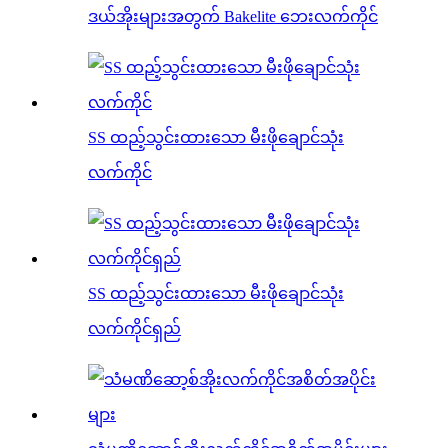
ဒယ်အိုးများအတွက် Bakelite ဘေးလက်ကိုင်
SS ထည့်သွင်းထားသော မီးဖိုချောင်သုံး
လက်ကိုင်
SS ထည့်သွင်းထားသော မီးဖိုချောင်သုံး
လက်ကိုင်ရှည်