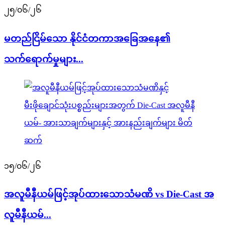
၂၅/၀၆/၂၆
မတည်ငြိမ်သော နိုင်ငံတကာအခြေအနေ၏
သက်ရောက်မှုများ...
၁၅/၀၆/၂၆
အလူမီနီယမ်ဖြင့်အုပ်ထားသောသံမဏိ vs Die-Cast အ
လူမီနီယမ်...