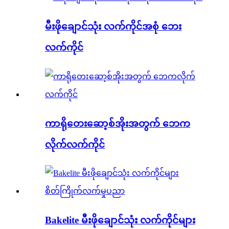
မီးဖိုချောင်သုံး လက်ကိုင်အစုံ ဘေး
လက်ကိုင်
ကာရိုတေးဆော့စ်အိုးအတွက် ဘေက
လိုက်လက်ကိုင်
Bakelite မီးဖိုချောင်သုံး လက်ကိုင်များ