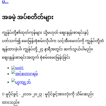
ပဲ...
အခမဲ့ အပ်စတိတ်များ
ကျွန်ုပ်တို့၏ထုတ်ကုန်များ သို့မဟုတ် ဈေးနှုန်းစာရင်းနှင့်
ပတ်သက်၍ မေးမြန်းစုံစမ်းလိုပါက သင့်အီးမေးလ်ကို ကျွန်ုပ်တို့ထံ
ချန်ထားခဲ့ပါ၊ ကျွန်ုပ်တို့ ၂၄ နာရီအတွင်း ဆက်သွယ်ပါမည်။
ဈေးနှုန်းစာရင်းအတွက် စုံစမ်းမေးမြန်းခြင်း
© မူပိုင်ခွင့် - ၂၀၁၀-၂၀၂၃ : မူပိုင်ခွင့်အားလုံးကို သိမ်းဆည်း
ထားသည်။