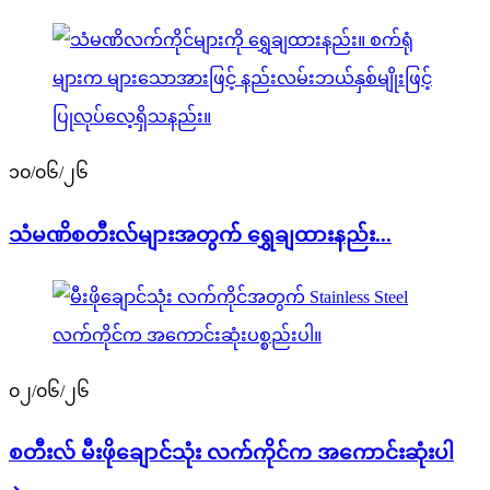
၁၀/၀၆/၂၆
သံမဏိစတီးလ်များအတွက် ရွှေချထားနည်း...
၀၂/၀၆/၂၆
စတီးလ် မီးဖိုချောင်သုံး လက်ကိုင်က အကောင်းဆုံးပါ