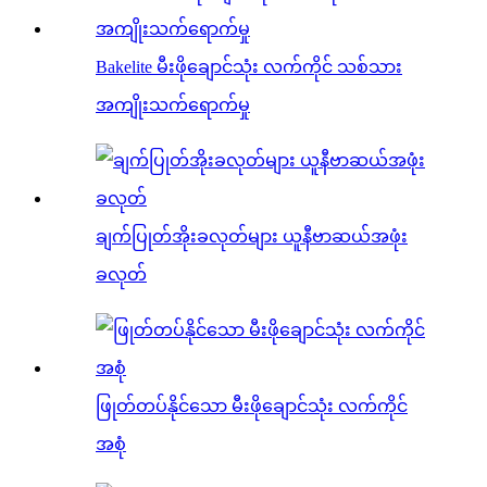
Bakelite မီးဖိုချောင်သုံး လက်ကိုင် သစ်သား
အကျိုးသက်ရောက်မှု
ချက်ပြုတ်အိုးခလုတ်များ ယူနီဗာဆယ်အဖုံး
ခလုတ်
ဖြုတ်တပ်နိုင်သော မီးဖိုချောင်သုံး လက်ကိုင်
အစုံ