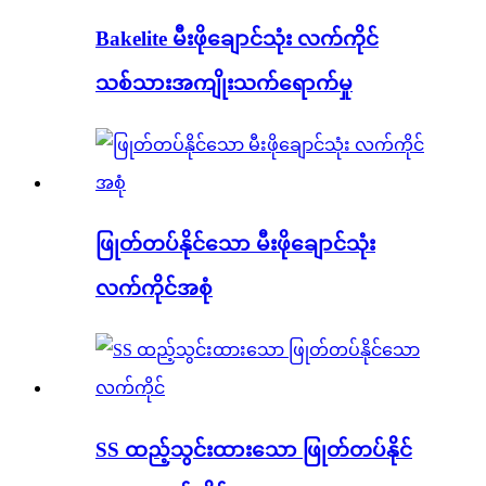
Bakelite မီးဖိုချောင်သုံး လက်ကိုင်
သစ်သားအကျိုးသက်ရောက်မှု
ဖြုတ်တပ်နိုင်သော မီးဖိုချောင်သုံး
လက်ကိုင်အစုံ
SS ထည့်သွင်းထားသော ဖြုတ်တပ်နိုင်