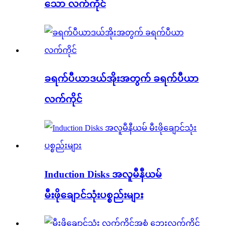
သော လက်ကိုင်
ခရက်ပီယာဒယ်အိုးအတွက် ခရက်ပီယာ
လက်ကိုင်
Induction Disks အလူမီနီယမ်
မီးဖိုချောင်သုံးပစ္စည်းများ