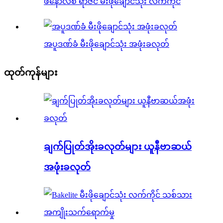
ဖီနောလစ် ရာဇင် မီးဖိုချောင်သုံး လက်ကိုင်
အပူဒဏ်ခံ မီးဖိုချောင်သုံး အဖုံးခလုတ်
ထုတ်ကုန်များ
ချက်ပြုတ်အိုးခလုတ်များ ယူနီဗာဆယ်
အဖုံးခလုတ်