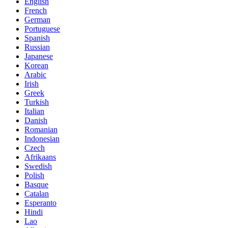
English
French
German
Portuguese
Spanish
Russian
Japanese
Korean
Arabic
Irish
Greek
Turkish
Italian
Danish
Romanian
Indonesian
Czech
Afrikaans
Swedish
Polish
Basque
Catalan
Esperanto
Hindi
Lao