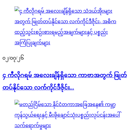
၀၂/၀၇/၂၆
၄ ကီလိုဂရမ် အလေးချိန်ရှိသော ကာဗာအတွက် ဖြုတ်
တပ်နိုင်သော လက်ကိုင်ဒီဇိုင်း...