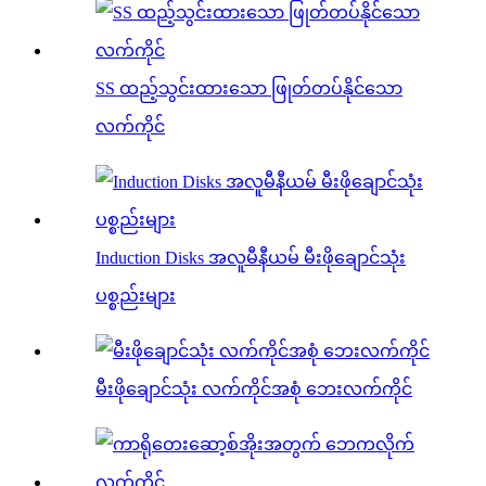
SS ထည့်သွင်းထားသော ဖြုတ်တပ်နိုင်သော
လက်ကိုင်
Induction Disks အလူမီနီယမ် မီးဖိုချောင်သုံး
ပစ္စည်းများ
မီးဖိုချောင်သုံး လက်ကိုင်အစုံ ဘေးလက်ကိုင်