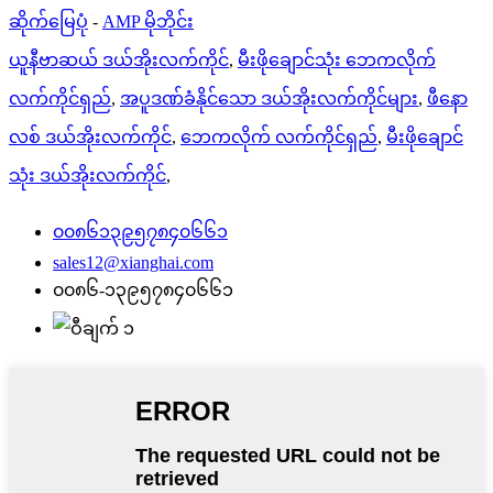
ဆိုက်မြေပုံ
-
AMP မိုဘိုင်း
ယူနီဗာဆယ် ဒယ်အိုးလက်ကိုင်
,
မီးဖိုချောင်သုံး ဘေကလိုက်
လက်ကိုင်ရှည်
,
အပူဒဏ်ခံနိုင်သော ဒယ်အိုးလက်ကိုင်များ
,
ဖီနော
လစ် ဒယ်အိုးလက်ကိုင်
,
ဘေကလိုက် လက်ကိုင်ရှည်
,
မီးဖိုချောင်
သုံး ဒယ်အိုးလက်ကိုင်
,
၀၀၈၆၁၃၉၅၇၈၄၀၆၆၁
sales12@xianghai.com
၀၀၈၆-၁၃၉၅၇၈၄၀၆၆၁