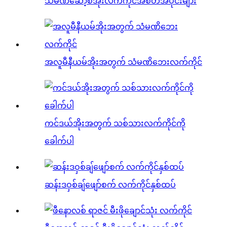
သံမဏိဆော့စ်အိုးလက်ကိုင်အစိတ်အပိုင်းများ
အလူမီနီယမ်အိုးအတွက် သံမဏိဘေးလက်ကိုင်
ကင်ဒယ်အိုးအတွက် သစ်သားလက်ကိုင်ကို
ခေါက်ပါ
ဆန်းဒဝှစ်ချ်ဖျော်စက် လက်ကိုင်နှစ်ထပ်