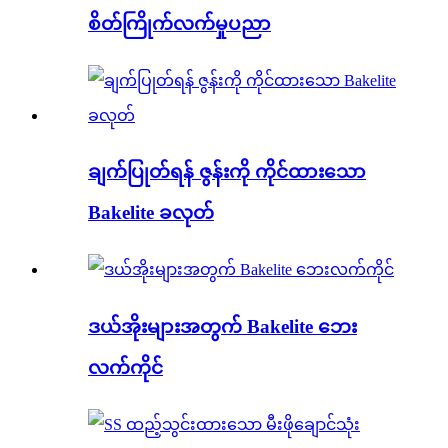
စိတ်ကြိုက်လက်မှုပညာ
ချက်ပြုတ်ရန် ဇွန်းကို ကိုင်ထားသော
Bakelite ခလုတ်
ဒယ်အိုးများအတွက် Bakelite ဘေး
လက်ကိုင်