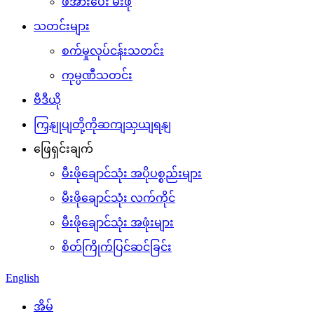
ဖိအားပေး မီးဖို
သတင်းများ
စက်မှုလုပ်ငန်းသတင်း
ကုမ္ပဏီသတင်း
ဗီဒီယို
ကြှနျုပျတို့ကိုဆကျသှယျရနျ
ဖြေရှင်းချက်
မီးဖိုချောင်သုံး အပိုပစ္စည်းများ
မီးဖိုချောင်သုံး လက်ကိုင်
မီးဖိုချောင်သုံး အဖုံးများ
စိတ်ကြိုက်ပြင်ဆင်ခြင်း
English
အိမ်