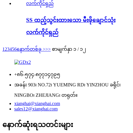
SS ထည့်သွင်းထားသော မီးဖိုချောင်သုံး
လက်ကိုင်ရှည်
1
2
3
4
5
6
နောက်တစ်ခု >
>>
စာမျက်နှာ ၁ / ၁၂
+၈၆-၅၇၄-၈၇၇၁၄၇၉၅
အခန်း 903၊ NO.72၊ YUEMING RD၊ YINZHOU ခရိုင်၊
NINGBO၊ ZHEJIANG၊ တရုတ်။
xianghai@xianghai.com
sales12@xianghai.com
နောက်ဆုံးရသတင်းများ