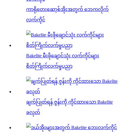
ကာရိုတေးဆော့စ်အိုးအတွက် ဘေကလိုက်
လက်ကိုင်
Bakelite မီးဖိုချောင်သုံး လက်ကိုင်များ
စိတ်ကြိုက်လက်မှုပညာ
ချက်ပြုတ်ရန် ဇွန်းကို ကိုင်ထားသော Bakelite
ခလုတ်