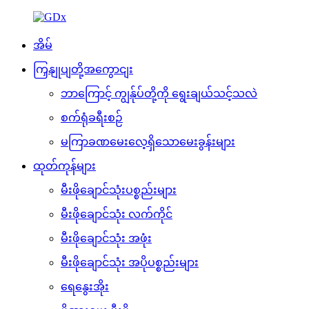
အိမ်
ကြှနျုပျတို့အကွောငျး
ဘာကြောင့် ကျွန်ုပ်တို့ကို ရွေးချယ်သင့်သလဲ
စက်ရုံခရီးစဉ်
မကြာခဏမေးလေ့ရှိသောမေးခွန်းများ
ထုတ်ကုန်များ
မီးဖိုချောင်သုံးပစ္စည်းများ
မီးဖိုချောင်သုံး လက်ကိုင်
မီးဖိုချောင်သုံး အဖုံး
မီးဖိုချောင်သုံး အပိုပစ္စည်းများ
ရေနွေးအိုး