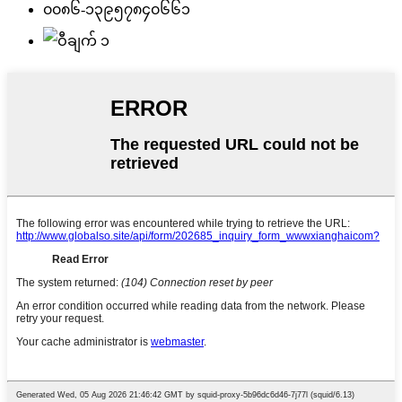
၀၀၈၆-၁၃၉၅၇၈၄၀၆၆၁