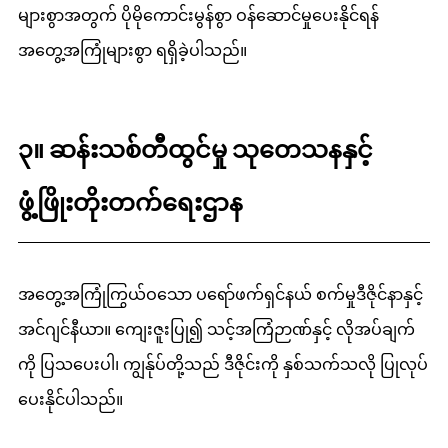
များစွာအတွက် ပိုမိုကောင်းမွန်စွာ ဝန်ဆောင်မှုပေးနိုင်ရန်
အတွေ့အကြုံများစွာ ရရှိခဲ့ပါသည်။
၃။ ဆန်းသစ်တီထွင်မှု သုတေသနနှင့်
ဖွံ့ဖြိုးတိုးတက်ရေးဌာန
အတွေ့အကြုံကြွယ်ဝသော ပရော်ဖက်ရှင်နယ် စက်မှုဒီဇိုင်နာနှင့်
အင်ဂျင်နီယာ။ ကျေးဇူးပြု၍ သင့်အကြံဉာဏ်နှင့် လိုအပ်ချက်
ကို ပြသပေးပါ၊ ကျွန်ုပ်တို့သည် ဒီဇိုင်းကို နှစ်သက်သလို ပြုလုပ်
ပေးနိုင်ပါသည်။