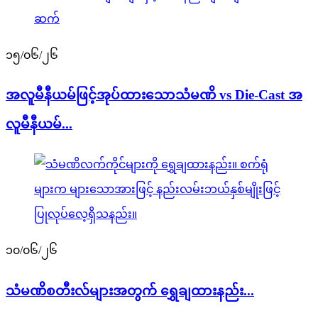
၁၅/၀၆/၂၆
အလူမီနီယမ်ဖြင့်အုပ်ထားသောသံမဏိ vs Die-Cast အ
လူမီနီယမ်...
၁၀/၀၆/၂၆
သံမဏိစတီးလ်များအတွက် ရွှေချထားနည်း...