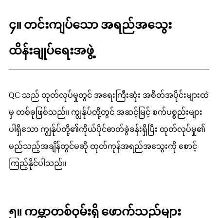
၄။ တင်းကျပ်သော အရည်အသွေး
ထိန်းချုပ်ရေးအဖွဲ့
QC သည် ထုတ်လုပ်မှုတွင် အရေးကြီးဆုံး အစိတ်အပိုင်းများထဲ
မှ တစ်ခုဖြစ်သည်။ ကျွန်ုပ်တို့တွင် အဆင့်မြင့် စက်ပစ္စည်းများ
ပါရှိသော ကျွန်ုပ်တို့၏ကိုယ်ပိုင်ဓာတ်ခွဲခန်းရှိပြီး ထုတ်လုပ်မှု၏
မည်သည့်အချိန်တွင်မဆို ထုတ်ကုန်အရည်အသွေးကို စောင့်
ကြည့်နိုင်ပါသည်။
၅။ ကမ္ဘာတစ်ဝှမ်းရှိ ဖောက်သည်များ