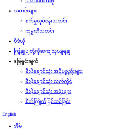
ဖိအားပေး မီးဖို
သတင်းများ
စက်မှုလုပ်ငန်းသတင်း
ကုမ္ပဏီသတင်း
ဗီဒီယို
ကြှနျုပျတို့ကိုဆကျသှယျရနျ
ဖြေရှင်းချက်
မီးဖိုချောင်သုံး အပိုပစ္စည်းများ
မီးဖိုချောင်သုံး လက်ကိုင်
မီးဖိုချောင်သုံး အဖုံးများ
စိတ်ကြိုက်ပြင်ဆင်ခြင်း
English
အိမ်