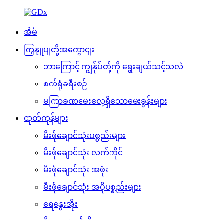
အိမ်
ကြှနျုပျတို့အကွောငျး
ဘာကြောင့် ကျွန်ုပ်တို့ကို ရွေးချယ်သင့်သလဲ
စက်ရုံခရီးစဉ်
မကြာခဏမေးလေ့ရှိသောမေးခွန်းများ
ထုတ်ကုန်များ
မီးဖိုချောင်သုံးပစ္စည်းများ
မီးဖိုချောင်သုံး လက်ကိုင်
မီးဖိုချောင်သုံး အဖုံး
မီးဖိုချောင်သုံး အပိုပစ္စည်းများ
ရေနွေးအိုး