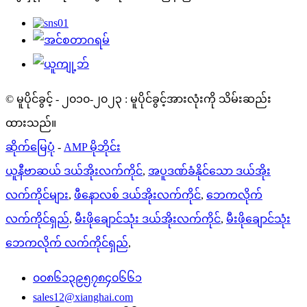
© မူပိုင်ခွင့် - ၂၀၁၀-၂၀၂၃ : မူပိုင်ခွင့်အားလုံးကို သိမ်းဆည်း
ထားသည်။
ဆိုက်မြေပုံ
-
AMP မိုဘိုင်း
ယူနီဗာဆယ် ဒယ်အိုးလက်ကိုင်
,
အပူဒဏ်ခံနိုင်သော ဒယ်အိုး
လက်ကိုင်များ
,
ဖီနောလစ် ဒယ်အိုးလက်ကိုင်
,
ဘေကလိုက်
လက်ကိုင်ရှည်
,
မီးဖိုချောင်သုံး ဒယ်အိုးလက်ကိုင်
,
မီးဖိုချောင်သုံး
ဘေကလိုက် လက်ကိုင်ရှည်
,
၀၀၈၆၁၃၉၅၇၈၄၀၆၆၁
sales12@xianghai.com