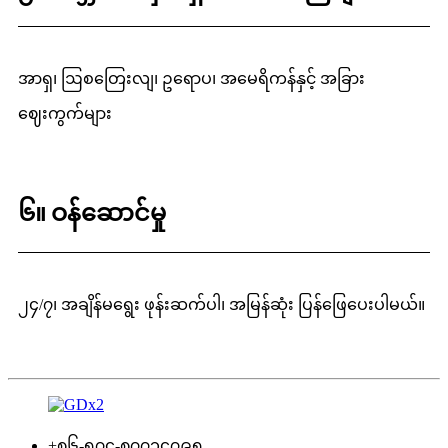
အာရှ၊ ဩစတြေးလျ၊ ဥရောပ၊ အမေရိကန်နှင့် အခြား
ဈေးကွက်များ
၆။ ဝန်ဆောင်မှု
၂၄/၇၊ အချိန်မရွေး ဖုန်းဆက်ပါ၊ အမြန်ဆုံး ပြန်ဖြေပေးပါမယ်။
+၈၆-၅၇၄-၈၇၇၁၄၇၉၅