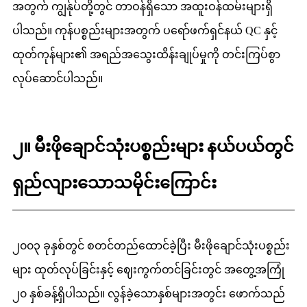
အတွက် ကျွန်ုပ်တို့တွင် တာဝန်ရှိသော အထူးဝန်ထမ်းများရှိ
ပါသည်။ ကုန်ပစ္စည်းများအတွက် ပရော်ဖက်ရှင်နယ် QC နှင့်
ထုတ်ကုန်များ၏ အရည်အသွေးထိန်းချုပ်မှုကို တင်းကြပ်စွာ
လုပ်ဆောင်ပါသည်။
၂။ မီးဖိုချောင်သုံးပစ္စည်းများ နယ်ပယ်တွင်
ရှည်လျားသောသမိုင်းကြောင်း
၂၀၀၃ ခုနှစ်တွင် စတင်တည်ထောင်ခဲ့ပြီး မီးဖိုချောင်သုံးပစ္စည်း
များ ထုတ်လုပ်ခြင်းနှင့် ဈေးကွက်တင်ခြင်းတွင် အတွေ့အကြုံ
၂၀ နှစ်ခန့်ရှိပါသည်။ လွန်ခဲ့သောနှစ်များအတွင်း ဖောက်သည်