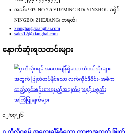
အခန်း 903၊ NO.72၊ YUEMING RD၊ YINZHOU ခရိုင်၊
NINGBO၊ ZHEJIANG၊ တရုတ်။
xianghai@xianghai.com
sales12@xianghai.com
နောက်ဆုံးရသတင်းများ
၀၂/၀၇/၂၆
၄ ကီလိုဂရမ် အလေးချိန်ရှိသော ကာဗာအတွက် ဖြုတ်