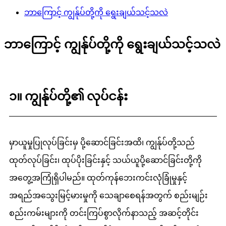
ဘာကြောင့် ကျွန်ုပ်တို့ကို ရွေးချယ်သင့်သလဲ
ဘာကြောင့် ကျွန်ုပ်တို့ကို ရွေးချယ်သင့်သလဲ
၁။ ကျွန်ုပ်တို့၏ လုပ်ငန်း
မှာယူမှုပြုလုပ်ခြင်းမှ ပို့ဆောင်ခြင်းအထိ၊ ကျွန်ုပ်တို့သည်
ထုတ်လုပ်ခြင်း၊ ထုပ်ပိုးခြင်းနှင့် သယ်ယူပို့ဆောင်ခြင်းတို့ကို
အတွေ့အကြုံရှိပါမည်။ ထုတ်ကုန်ဘေးကင်းလုံခြုံမှုနှင့်
အရည်အသွေးမြင့်မားမှုကို သေချာစေရန်အတွက် စည်းမျဉ်း
စည်းကမ်းများကို တင်းကြပ်စွာလိုက်နာသည့် အဆင့်တိုင်း