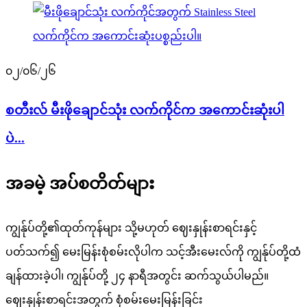
၀၂/၀၆/၂၆
စတီးလ် မီးဖိုချောင်သုံး လက်ကိုင်က အကောင်းဆုံးပါ
ပဲ...
အခမဲ့ အပ်စတိတ်များ
ကျွန်ုပ်တို့၏ထုတ်ကုန်များ သို့မဟုတ် ဈေးနှုန်းစာရင်းနှင့်
ပတ်သက်၍ မေးမြန်းစုံစမ်းလိုပါက သင့်အီးမေးလ်ကို ကျွန်ုပ်တို့ထံ
ချန်ထားခဲ့ပါ၊ ကျွန်ုပ်တို့ ၂၄ နာရီအတွင်း ဆက်သွယ်ပါမည်။
ဈေးနှုန်းစာရင်းအတွက် စုံစမ်းမေးမြန်းခြင်း