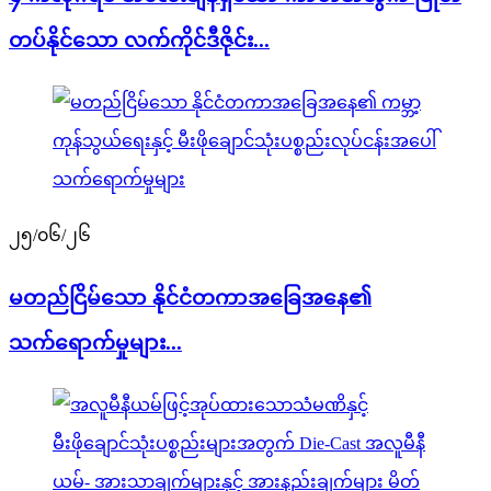
တပ်နိုင်သော လက်ကိုင်ဒီဇိုင်း...
၂၅/၀၆/၂၆
မတည်ငြိမ်သော နိုင်ငံတကာအခြေအနေ၏
သက်ရောက်မှုများ...