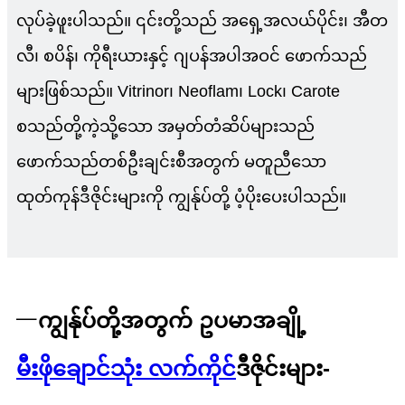
လုပ်ခဲ့ဖူးပါသည်။ ၎င်းတို့သည် အရှေ့အလယ်ပိုင်း၊ အီတ
လီ၊ စပိန်၊ ကိုရီးယားနှင့် ဂျပန်အပါအဝင် ဖောက်သည်
များဖြစ်သည်။ Vitrinor၊ Neoflam၊ Lock၊ Carote
စသည်တို့ကဲ့သို့သော အမှတ်တံဆိပ်များသည်
ဖောက်သည်တစ်ဦးချင်းစီအတွက် မတူညီသော
ထုတ်ကုန်ဒီဇိုင်းများကို ကျွန်ုပ်တို့ ပံ့ပိုးပေးပါသည်။
一
ကျွန်ုပ်တို့အတွက် ဥပမာအချို့
မီးဖိုချောင်သုံး လက်ကိုင်
ဒီဇိုင်းများ-