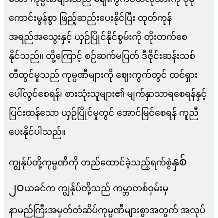
ကောင်းမွန်စွာ ဖြည့်ဆည်းပေးနိုင်ပြီး ထုတ်ကုန်
အရည်အသွေးနှင့် ယှဉ်ပြိုင်နိုင်စွမ်းကို တိုးတက်စေ
နိုင်သည်။ ထို့ကြောင့် စဉ်ဆက်မပြတ် ဒီဇိုင်းဆန်းသစ်
တီထွင်မှုသည် ကုမ္ပဏီများကို ဈေးကွက်တွင် ထင်ရှား
ပေါ်လွင်စေရန်၊ စားသုံးသူများ၏ မျက်နှာသာရစေရန်နှင့်
ပြင်းထန်သော ယှဉ်ပြိုင်မှုတွင် အောင်မြင်စေရန် ကူညီ
ပေးနိုင်ပါသည်။
နှစ်
ကျွန်ုပ်တို့ကုမ္ပဏီကို တည်ထောင်ခဲ့သည့်ရက်စွဲ
၂၀
ယခင်က ကျွန်ုပ်တို့သည် ကမ္ဘာတစ်ဝှမ်းမှ
နာမည်ကြီးအမှတ်တံဆိပ်ကုမ္ပဏီများစွာအတွက် အလုပ်