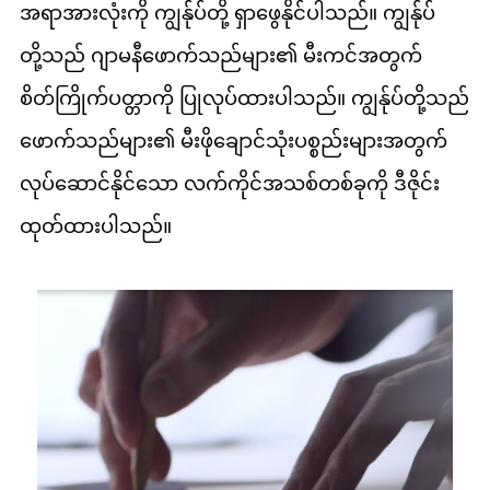
အရာအားလုံးကို ကျွန်ုပ်တို့ ရှာဖွေနိုင်ပါသည်။ ကျွန်ုပ်
တို့သည် ဂျာမနီဖောက်သည်များ၏ မီးကင်အတွက်
စိတ်ကြိုက်ပတ္တာကို ပြုလုပ်ထားပါသည်။ ကျွန်ုပ်တို့သည်
ဖောက်သည်များ၏ မီးဖိုချောင်သုံးပစ္စည်းများအတွက်
လုပ်ဆောင်နိုင်သော လက်ကိုင်အသစ်တစ်ခုကို ဒီဇိုင်း
ထုတ်ထားပါသည်။