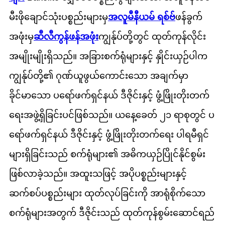
မီးဖိုချောင်သုံးပစ္စည်းများမှ
အလူမီနီယမ် ရစ်ဗ်
ဖန်ခွက်
အဖုံးမှ
ဆီလီကွန်ဖန်အဖုံး
ကျွန်ုပ်တို့တွင် ထုတ်ကုန်လိုင်း
အမျိုးမျိုးရှိသည်။ အခြားစက်ရုံများနှင့် နှိုင်းယှဉ်ပါက
ကျွန်ုပ်တို့၏ ဂုဏ်ယူဖွယ်ကောင်းသော အချက်မှာ
ခိုင်မာသော ပရော်ဖက်ရှင်နယ် ဒီဇိုင်းနှင့် ဖွံ့ဖြိုးတိုးတက်
ရေးအဖွဲ့ရှိခြင်းပင်ဖြစ်သည်။ ယနေ့ခေတ် ၂၁ ရာစုတွင် ပ
ရော်ဖက်ရှင်နယ် ဒီဇိုင်းနှင့် ဖွံ့ဖြိုးတိုးတက်ရေး ပါရမီရှင်
များရှိခြင်းသည် စက်ရုံများ၏ အဓိကယှဉ်ပြိုင်နိုင်စွမ်း
ဖြစ်လာခဲ့သည်။ အထူးသဖြင့် အပိုပစ္စည်းများနှင့်
ဆက်စပ်ပစ္စည်းများ ထုတ်လုပ်ခြင်းကို အာရုံစိုက်သော
စက်ရုံများအတွက် ဒီဇိုင်းသည် ထုတ်ကုန်စွမ်းဆောင်ရည်