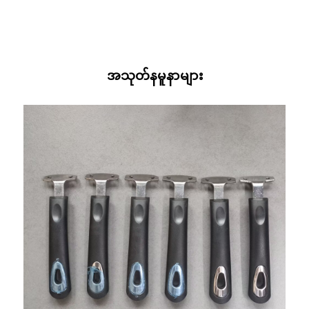
အသုတ်နမူနာများ