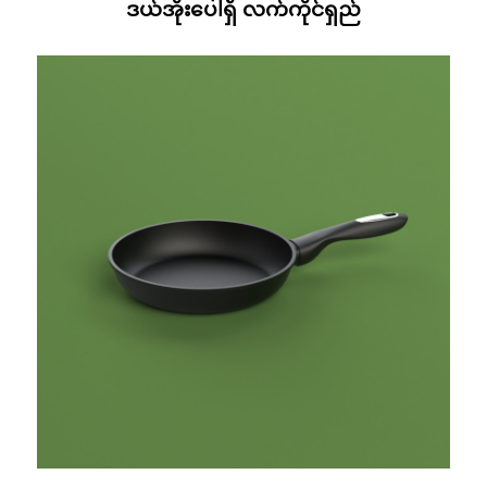
ဒယ်အိုးပေါ်ရှိ လက်ကိုင်ရှည်