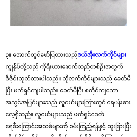
၃။ အောက်တွင်ဖော်ပြထားသည်
ဒယ်အိုးလက်ကိုင်များ
ကျွန်ုပ်တို့သည် ကိုရီးယားဖောက်သည်တစ်ဦးအတွက်
ဒီဇိုင်းထုတ်ထားပါသည်။ ထိုလက်ကိုင်များသည် ခေတ်မီ
ပြီး ဖက်ရှင်ကျပါသည်။ ခေတ်မီပြီး စတိုင်ကျသော
အသွင်အပြင်များသည် လူငယ်များကြားတွင် ရေပန်းစား
လေ့ရှိသည်။ လူငယ်များသည် ဖက်ရှင်ခေတ်
ရေစီးကြောင်းအသစ်များကို စမ်းကြည့်ရန်နှင့် ထူးခြားပြီး