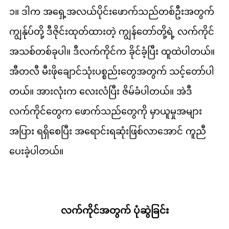
၁။ ဒါက အရှေ့အလယ်ပိုင်းဖောက်သည်တစ်ဦးအတွက်
ကျွန်ုပ်တို့ ဒီဇိုင်းထုတ်ထားတဲ့ ကျွန်တော်တို့ရဲ့ လက်ကိုင်
အသစ်တစ်ခုပါ။ ဒီလက်ကိုင်က ခိုင်ခံ့ပြီး ထူထဲပါတယ်။
အီတလီ မီးဖိုချောင်သုံးပစ္စည်းတွေအတွက် သင့်တော်ပါ
တယ်။ အားလုံးက လေးလံပြီး ဇိမ်ခံပါတယ်။ အဲဒီ
လက်ကိုင်တွေက ဖောက်သည်တွေကို မှာယူမှုအများ
အပြား ရရှိစေပြီး အရောင်းရဆုံးဖြစ်လာအောင် ကူညီ
ပေးခဲ့ပါတယ်။
လက်ကိုင်အတွက် ပုံဆွဲခြင်း