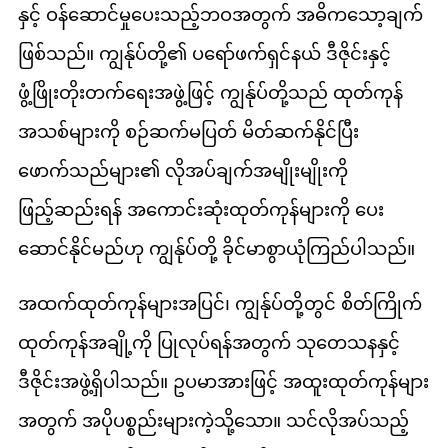
နှင့် ဝန်ဆောင်မှုပေးသည့်ဘဝအတွက် အဓိကသော့ချက်
ဖြစ်သည်။ ကျွန်ုပ်တို့၏ ပရော်ဖက်ရှင်နယ် ဒီဇိုင်းနှင့်
ဖွံ့ဖြိုးတိုးတက်ရေးအဖွဲ့ဖြင့် ကျွန်ုပ်တို့သည် ထုတ်ကုန်
အသစ်များကို စဉ်ဆက်မပြတ် မိတ်ဆက်နိုင်ပြီး
ဖောက်သည်များ၏ လိုအပ်ချက်အမျိုးမျိုးကို
ဖြည့်ဆည်းရန် အကောင်းဆုံးထုတ်ကုန်များကို ပေး
ဆောင်နိုင်မည်ဟု ကျွန်ုပ်တို့ ခိုင်မာစွာယုံကြည်ပါသည်။
အထက်ထုတ်ကုန်များအပြင်၊ ကျွန်ုပ်တို့တွင် စိတ်ကြိုက်
ထုတ်ကုန်အချို့ကို ပြုလုပ်ရန်အတွက် သုတေသနနှင့်
ဒီဇိုင်းအဖွဲ့ရှိပါသည်။ ဥပမာအားဖြင့် အထူးထုတ်ကုန်များ
အတွက် အပိုပစ္စည်းများကဲ့သို့သော။ သင်လိုအပ်သည့်