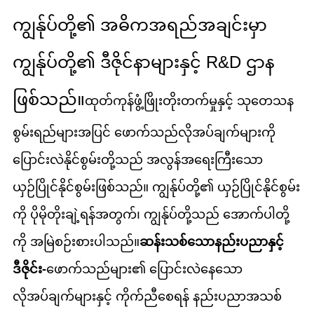
ကျွန်ုပ်တို့၏ အဓိကအရည်အချင်းမှာ
ကျွန်ုပ်တို့၏ ဒီဇိုင်နာများနှင့် R&D ဌာန
ဖြစ်သည်။
ထုတ်ကုန်ဖွံ့ဖြိုးတိုးတက်မှုနှင့် သုတေသန
စွမ်းရည်များအပြင် ဖောက်သည်လိုအပ်ချက်များကို
ပြောင်းလဲနိုင်စွမ်းတို့သည် အလွန်အရေးကြီးသော
ယှဉ်ပြိုင်နိုင်စွမ်းဖြစ်သည်။ ကျွန်ုပ်တို့၏ ယှဉ်ပြိုင်နိုင်စွမ်း
ကို ပိုမိုတိုးချဲ့ရန်အတွက်၊ ကျွန်ုပ်တို့သည် အောက်ပါတို့
ကို အမြဲစဉ်းစားပါသည်။
ဆန်းသစ်သောနည်းပညာနှင့်
ဒီဇိုင်း-
ဖောက်သည်များ၏ ပြောင်းလဲနေသော
လိုအပ်ချက်များနှင့် ကိုက်ညီစေရန် နည်းပညာအသစ်