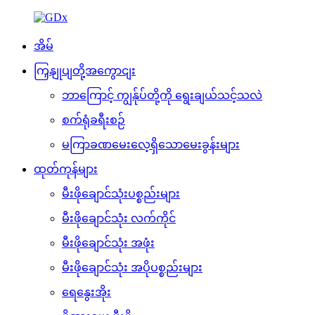
အိမ်
ကြှနျုပျတို့အကွောငျး
ဘာကြောင့် ကျွန်ုပ်တို့ကို ရွေးချယ်သင့်သလဲ
စက်ရုံခရီးစဉ်
မကြာခဏမေးလေ့ရှိသောမေးခွန်းများ
ထုတ်ကုန်များ
မီးဖိုချောင်သုံးပစ္စည်းများ
မီးဖိုချောင်သုံး လက်ကိုင်
မီးဖိုချောင်သုံး အဖုံး
မီးဖိုချောင်သုံး အပိုပစ္စည်းများ
ရေနွေးအိုး