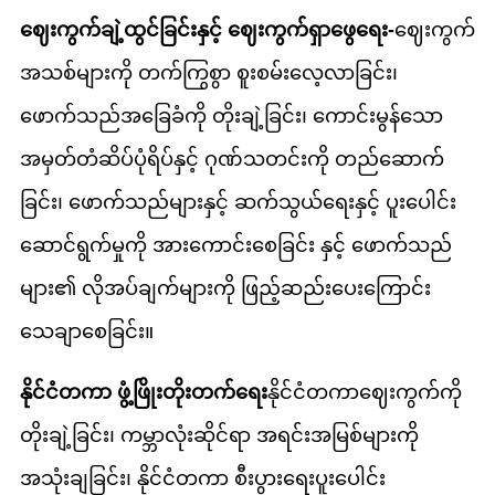
ဈေးကွက်ချဲ့ထွင်ခြင်းနှင့် ဈေးကွက်ရှာဖွေရေး-
ဈေးကွက်
အသစ်များကို တက်ကြွစွာ စူးစမ်းလေ့လာခြင်း၊
ဖောက်သည်အခြေခံကို တိုးချဲ့ခြင်း၊ ကောင်းမွန်သော
အမှတ်တံဆိပ်ပုံရိပ်နှင့် ဂုဏ်သတင်းကို တည်ဆောက်
ခြင်း၊ ဖောက်သည်များနှင့် ဆက်သွယ်ရေးနှင့် ပူးပေါင်း
ဆောင်ရွက်မှုကို အားကောင်းစေခြင်း နှင့် ဖောက်သည်
များ၏ လိုအပ်ချက်များကို ဖြည့်ဆည်းပေးကြောင်း
သေချာစေခြင်း။
နိုင်ငံတကာ ဖွံ့ဖြိုးတိုးတက်ရေး
နိုင်ငံတကာဈေးကွက်ကို
တိုးချဲ့ခြင်း၊ ကမ္ဘာလုံးဆိုင်ရာ အရင်းအမြစ်များကို
အသုံးချခြင်း၊ နိုင်ငံတကာ စီးပွားရေးပူးပေါင်း