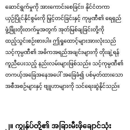
ဆောင်ရွက်မှုကို အားကောင်းစေခြင်း၊ နိုင်ငံတကာ
ယှဉ်ပြိုင်နိုင်စွမ်းကို မြှင့်တင်ခြင်းနှင့် ကုမ္ပဏီ၏ ရေရှည်
ဖွံ့ဖြိုးတိုးတက်မှုအတွက် အုတ်မြစ်ချခြင်းတို့ကို
ထည့်သွင်းစဉ်းစားပါ။ ဤရှုထောင့်များအားလုံးသည်
သင့်ကုမ္ပဏီ၏ အဓိကအရည်အချင်းများကို တိုးချဲ့ရန်
ကူညီပေးသည့် နည်းလမ်းများဖြစ်သည်။ သင့်ကုမ္ပဏီ၏
တကယ့်အခြေအနေအပေါ် အခြေခံ၍ ပစ်မှတ်ထားသော
အစီအစဉ်များနှင့် ဗျူဟာများကို သင်ရေးဆွဲနိုင်သည်။
၂။ ကျွန်ုပ်တို့၏ အခြားမီးဖိုချောင်သုံး