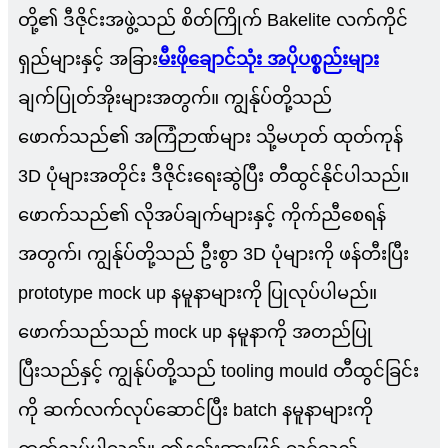
တို့၏ ဒီဇိုင်းအဖွဲ့သည် စိတ်ကြိုက် Bakelite လက်ကိုင်
ရှည်များနှင့် အခြား
မီးဖိုချောင်သုံး အပိုပစ္စည်းများ
ချက်ပြုတ်အိုးများအတွက်။ ကျွန်ုပ်တို့သည်
ဖောက်သည်၏ အကြံဉာဏ်များ သို့မဟုတ် ထုတ်ကုန်
3D ပုံများအတိုင်း ဒီဇိုင်းရေးဆွဲပြီး တီထွင်နိုင်ပါသည်။
ဖောက်သည်၏ လိုအပ်ချက်များနှင့် ကိုက်ညီစေရန်
အတွက်၊ ကျွန်ုပ်တို့သည် ဦးစွာ 3D ပုံများကို ဖန်တီးပြီး
prototype mock up နမူနာများကို ပြုလုပ်ပါမည်။
ဖောက်သည်သည် mock up နမူနာကို အတည်ပြု
ပြီးသည်နှင့် ကျွန်ုပ်တို့သည် tooling mould တီထွင်ခြင်း
ကို ဆက်လက်လုပ်ဆောင်ပြီး batch နမူနာများကို