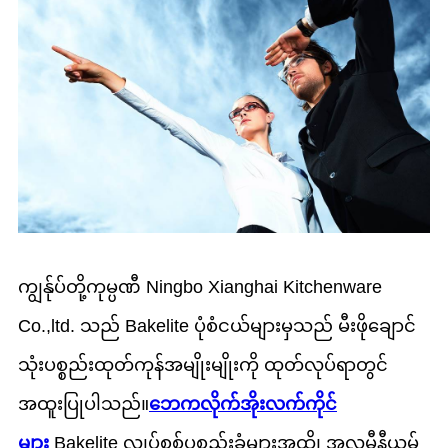
ကျွန်ုပ်တို့ကုမ္ပဏီ Ningbo Xianghai Kitchenware
Co.,ltd. သည် Bakelite ပုံစံငယ်များမှသည် မီးဖိုချောင်
သုံးပစ္စည်းထုတ်ကုန်အမျိုးမျိုးကို ထုတ်လုပ်ရာတွင်
အထူးပြုပါသည်။
ဘေကလိုက်အိုးလက်ကိုင်
များ
Bakelite လျှပ်စစ်ပစ္စည်းခွံများအထိ၊ အလူမီနီယမ်