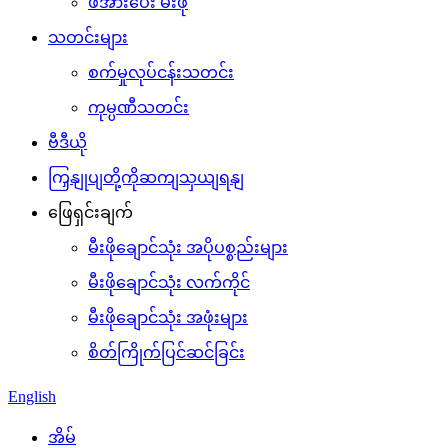
ဖိအားပေး မီးဖို
သတင်းများ
စက်မှုလုပ်ငန်းသတင်း
ကုမ္ပဏီသတင်း
ဗီဒီယို
ကြှနျုပျတို့ကိုဆကျသှယျရနျ
ဖြေရှင်းချက်
မီးဖိုချောင်သုံး အပိုပစ္စည်းများ
မီးဖိုချောင်သုံး လက်ကိုင်
မီးဖိုချောင်သုံး အဖုံးများ
စိတ်ကြိုက်ပြင်ဆင်ခြင်း
English
အိမ်