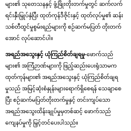
များ၏ သုတေသနနှင့် ဖွံ့ဖြိုးတိုးတက်မှုတွင် ဆက်လက်
ရင်းနှီးမြှုပ်နှံပြီး ထုတ်ကုန်ဒီဇိုင်းနှင့် ထုတ်လုပ်မှု၏ ဆန်း
သစ်တီထွင်မှုစွမ်းရည်များကို စဉ်ဆက်မပြတ် တိုးတက်
အောင် လုပ်ဆောင်ပါ။
အရည်အသွေးနှင့် ယုံကြည်စိတ်ချရမှု-
ဖောက်သည်
များ၏ အကြံဉာဏ်များကို ဖြည့်ဆည်းပေးရုံသာမက
ထုတ်ကုန်များ၏ အရည်အသွေးနှင့် ယုံကြည်စိတ်ချရ
မှုသည် အမြင့်ဆုံးစံနှုန်းများရောက်ရှိစေရန် သေချာစေ
ပြီး စဉ်ဆက်မပြတ်တိုးတက်မှုနှင့် တင်းကျပ်သော
အရည်အသွေးထိန်းချုပ်မှုမှတစ်ဆင့် ဖောက်သည်
ကျေနပ်မှုကို မြှင့်တင်ပေးပါသည်။