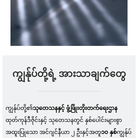
ကျွန်ုပ်တို့ရဲ့ အားသာချက်တွေ
ကျွန်ုပ်တို့၏
သုတေသနနှင့် ဖွံ့ဖြိုးတိုးတက်ရေးဌာန
ထုတ်ကုန်ဒီဇိုင်းနှင့် သုတေသနတွင် နှစ်ပေါင်းများစွာ
အထူးပြုသော အင်ဂျင်နီယာ ၂ ဦးနှင့်အတူ
၁၀ နှစ်
ကျွန်ုပ်