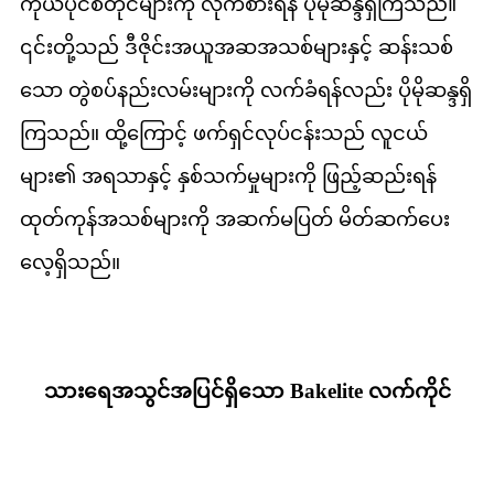
ကိုယ်ပိုင်စတိုင်များကို လိုက်စားရန် ပိုမိုဆန္ဒရှိကြသည်။
၎င်းတို့သည် ဒီဇိုင်းအယူအဆအသစ်များနှင့် ဆန်းသစ်
သော တွဲစပ်နည်းလမ်းများကို လက်ခံရန်လည်း ပိုမိုဆန္ဒရှိ
ကြသည်။ ထို့ကြောင့် ဖက်ရှင်လုပ်ငန်းသည် လူငယ်
များ၏ အရသာနှင့် နှစ်သက်မှုများကို ဖြည့်ဆည်းရန်
ထုတ်ကုန်အသစ်များကို အဆက်မပြတ် မိတ်ဆက်ပေး
လေ့ရှိသည်။
သားရေအသွင်အပြင်ရှိသော Bakelite လက်ကိုင်