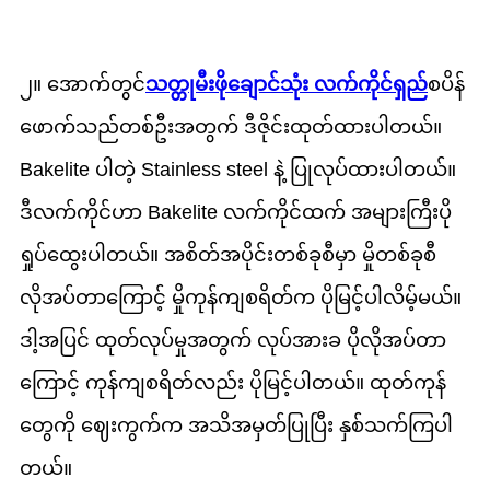
၂။ အောက်တွင်
သတ္တုမီးဖိုချောင်သုံး လက်ကိုင်ရှည်
စပိန်
ဖောက်သည်တစ်ဦးအတွက် ဒီဇိုင်းထုတ်ထားပါတယ်။
Bakelite ပါတဲ့ Stainless steel နဲ့ ပြုလုပ်ထားပါတယ်။
ဒီလက်ကိုင်ဟာ Bakelite လက်ကိုင်ထက် အများကြီးပို
ရှုပ်ထွေးပါတယ်။ အစိတ်အပိုင်းတစ်ခုစီမှာ မှိုတစ်ခုစီ
လိုအပ်တာကြောင့် မှိုကုန်ကျစရိတ်က ပိုမြင့်ပါလိမ့်မယ်။
ဒါ့အပြင် ထုတ်လုပ်မှုအတွက် လုပ်အားခ ပိုလိုအပ်တာ
ကြောင့် ကုန်ကျစရိတ်လည်း ပိုမြင့်ပါတယ်။ ထုတ်ကုန်
တွေကို ဈေးကွက်က အသိအမှတ်ပြုပြီး နှစ်သက်ကြပါ
တယ်။