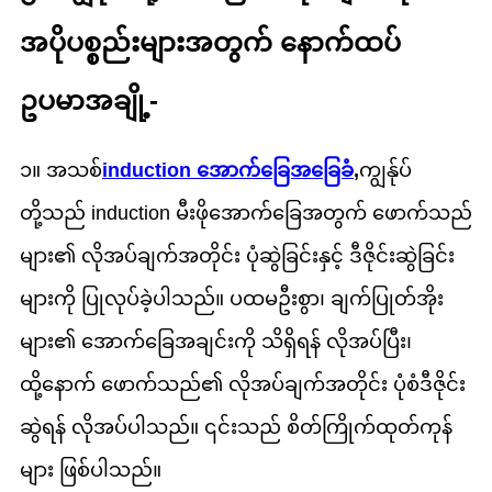
အပိုပစ္စည်းများအတွက် နောက်ထပ်
ဥပမာအချို့-
၁။ အသစ်
induction အောက်ခြေအခြေခံ
,
ကျွန်ုပ်
တို့သည် induction မီးဖိုအောက်ခြေအတွက် ဖောက်သည်
များ၏ လိုအပ်ချက်အတိုင်း ပုံဆွဲခြင်းနှင့် ဒီဇိုင်းဆွဲခြင်း
များကို ပြုလုပ်ခဲ့ပါသည်။ ပထမဦးစွာ၊ ချက်ပြုတ်အိုး
များ၏ အောက်ခြေအချင်းကို သိရှိရန် လိုအပ်ပြီး၊
ထို့နောက် ဖောက်သည်၏ လိုအပ်ချက်အတိုင်း ပုံစံဒီဇိုင်း
ဆွဲရန် လိုအပ်ပါသည်။ ၎င်းသည် စိတ်ကြိုက်ထုတ်ကုန်
များ ဖြစ်ပါသည်။