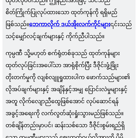
ထုတ်လုပ်ပါသည်။ ဤနည်းအားဖြင့် သင်သည်
စိတ်ကြိုက်ပြုလုပ်ထားသော ထုတ်ကုန်ကို ရရှိမည်
ဖြစ်သည်။
ဘေကာလိုက် ဒယ်အိုးလက်ကိုင်များ
၎င်းသည်
သင့်မျှော်လင့်ချက်များနှင့် ကိုက်ညီပါသည်။
ကုမ္ပဏီ သို့မဟုတ် စက်ရုံတစ်ခုသည် ထုတ်ကုန်များ
ထုတ်လုပ်ခြင်းအပေါ်သာ အာရုံစိုက်ပြီး ဒီဇိုင်းဖွံ့ဖြိုး
တိုးတက်မှုကို လျစ်လျူရှုထားပါက ဖောက်သည်များ၏
လိုအပ်ချက်များနှင့် အချိန်နှင့်အမျှ ပြောင်းလဲမှုများနှင့်
အတူ လိုက်လျောညီထွေဖြစ်အောင် လုပ်ဆောင်ရန်
အခွင့်အရေးကို လက်လွတ်ဆုံးရှုံးသွားမည်ဖြစ်သည်။
တစ်ချိန်တည်းမှာပင်၊ ဆန်းသစ်သော ဒီဇိုင်းစွမ်းရည်ရှိ
သော ကုမ္ပဏီများသည် ဈေးကွက်ဝယ်လိုအားကို ပိုမို