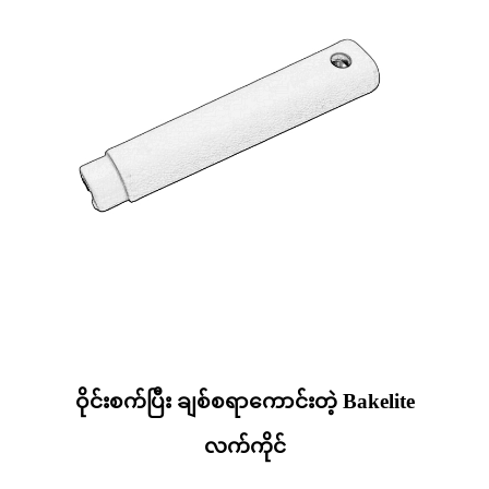
ဝိုင်းစက်ပြီး ချစ်စရာကောင်းတဲ့ Bakelite
လက်ကိုင်