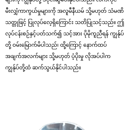
မီးလျှံကာကွယ်မှုများကို အလူမီနီယမ် သို့မဟုတ် သံမဏိ
သတ္တုဖြင့် ပြုလုပ်လေ့ရှိကြောင်း သတိပြုသင့်သည်။ ဤ
လုပ်ငန်းစဉ်နှင့်ပတ်သက်၍ သင့်အား ပိုမိုကူညီရန် ကျွန်ုပ်
တို့ ဝမ်းမြောက်မိပါသည်၊ ထို့ကြောင့် နောက်ထပ်
အချက်အလက်များ သို့မဟုတ် ပံ့ပိုးမှု လိုအပ်ပါက
ကျွန်ုပ်တို့ထံ ဆက်သွယ်နိုင်ပါသည်။