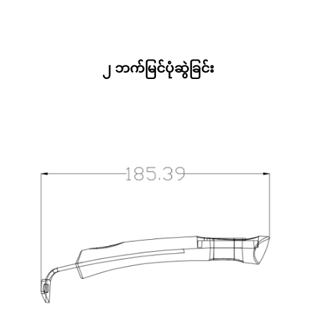
၂ ဘက်မြင်ပုံဆွဲခြင်း