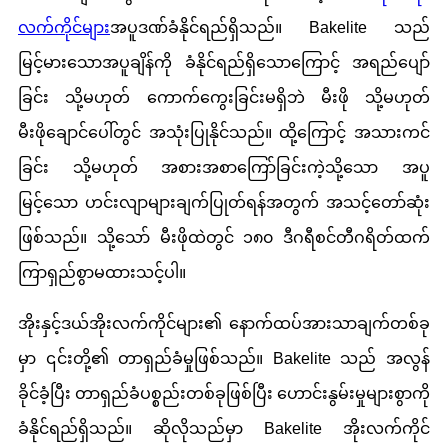
လက်ကိုင်များ
အပူဒဏ်ခံနိုင်ရည်ရှိသည်။ Bakelite သည်
မြင့်မားသောအပူချိန်ကို ခံနိုင်ရည်ရှိသောကြောင့် အရည်ပျော်
ခြင်း သို့မဟုတ် ကောက်ကွေးခြင်းမရှိဘဲ မီးဖို သို့မဟုတ်
မီးဖိုချောင်ပေါ်တွင် အသုံးပြုနိုင်သည်။ ထို့ကြောင့် အသားကင်
ခြင်း သို့မဟုတ် အစားအစာကြော်ခြင်းကဲ့သို့သော အပူ
မြင့်သော ဟင်းလျာများချက်ပြုတ်ရန်အတွက် အသင့်တော်ဆုံး
ဖြစ်သည်။ သို့သော် မီးဖိုထဲတွင် ၁၈၀ ဒီဂရီစင်တီဂရိတ်ထက်
ကြာရှည်စွာမထားသင့်ပါ။
အိုးနှင့်ဒယ်အိုးလက်ကိုင်များ၏ နောက်ထပ်အားသာချက်တစ်ခု
မှာ ၎င်းတို့၏ တာရှည်ခံမှုဖြစ်သည်။ Bakelite သည် အလွန်
ခိုင်ခံ့ပြီး တာရှည်ခံပစ္စည်းတစ်ခုဖြစ်ပြီး ဟောင်းနွမ်းမှုများစွာကို
ခံနိုင်ရည်ရှိသည်။ ဆိုလိုသည်မှာ Bakelite အိုးလက်ကိုင်