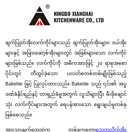
ချက်ပြုတ်အိုးလက်ကိုင်များသည် ချက်ပြုတ်အိုးများ၊ ဒယ်အိုး
များနှင့် အခြားဆော့စ်အိုးများတွင် အဖြစ်များသော လက်ကိုင်
များဖြစ်သည်။ လက်ကိုင်ကို အဓိကအားဖြင့် ၂၀ ရာစုအစော
ပိုင်းတွင် တီထွင်ခဲ့သော ပလတ်စတစ်တစ်မျိုးဖြစ်သည့်
Bakelite ဖြင့် ပြုလုပ်ထားသည်။ Bakelite သည် ၎င်း၏ အပူ
ဒဏ်ခံနိုင်ရည်နှင့် တာရှည်ခံမှုအတွက် လူသိများပြီး မီးဖိုချောင်
သုံး လက်ကိုင်များအတွက် ရေပန်းစားသော ရွေးချယ်မှုတစ်ခု
ဖြစ်စေသည်။
အားသာချက်တွေထဲက တစ်ခုကတော့
ဘေကလိုက်အိုး