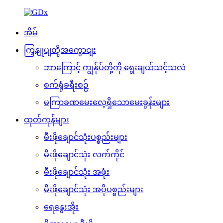
အိမ်
ကြှနျုပျတို့အကွောငျး
ဘာကြောင့် ကျွန်ုပ်တို့ကို ရွေးချယ်သင့်သလဲ
စက်ရုံခရီးစဉ်
မကြာခဏမေးလေ့ရှိသောမေးခွန်းများ
ထုတ်ကုန်များ
မီးဖိုချောင်သုံးပစ္စည်းများ
မီးဖိုချောင်သုံး လက်ကိုင်
မီးဖိုချောင်သုံး အဖုံး
မီးဖိုချောင်သုံး အပိုပစ္စည်းများ
ရေနွေးအိုး