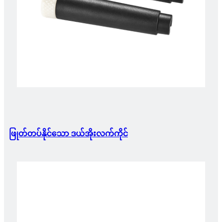
ဖြုတ်တပ်နိုင်သော ဒယ်အိုးလက်ကိုင်