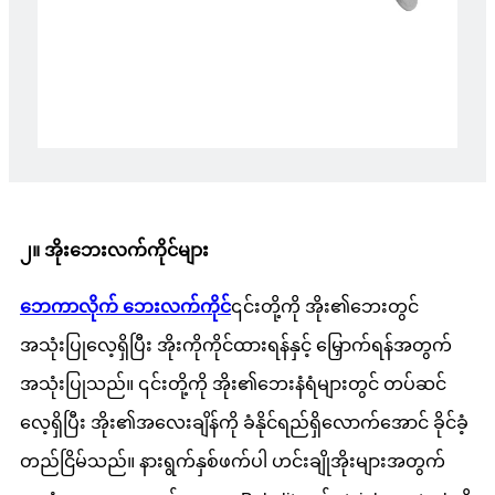
၂။ အိုးဘေးလက်ကိုင်များ
ဘေကာလိုက် ဘေးလက်ကိုင်
၎င်းတို့ကို အိုး၏ဘေးတွင်
အသုံးပြုလေ့ရှိပြီး အိုးကိုကိုင်ထားရန်နှင့် မြှောက်ရန်အတွက်
အသုံးပြုသည်။ ၎င်းတို့ကို အိုး၏ဘေးနံရံများတွင် တပ်ဆင်
လေ့ရှိပြီး အိုး၏အလေးချိန်ကို ခံနိုင်ရည်ရှိလောက်အောင် ခိုင်ခံ့
တည်ငြိမ်သည်။ နားရွက်နှစ်ဖက်ပါ ဟင်းချိုအိုးများအတွက်