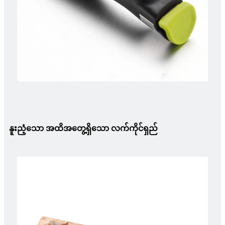
နူးညံ့သော အထိအတွေ့ရှိသော လက်ကိုင်ရှည်