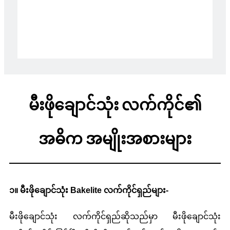
မီးဖိုချောင်သုံး လက်ကိုင်၏
အဓိက အမျိုးအစားများ
၁။ မီးဖိုချောင်သုံး Bakelite လက်ကိုင်ရှည်များ-
မီးဖိုချောင်သုံး လက်ကိုင်ရှည်ဆိုသည်မှာ မီးဖိုချောင်သုံး