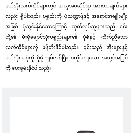
ဒယ်အိုးလက်ကိုင်များတွင် အလှအပဆိုင်ရာ အားသာချက်များ
လည်း ရှိပါသည်။ ပစ္စည်းကို ပုံသဏ္ဍာန်နှင့် အရောင်အမျိုးမျိုး
အဖြစ် ပုံသွင်းနိုင်သောကြောင့် ထုတ်လုပ်သူများသည် ၎င်း
တို့၏ မီးဖိုချောင်သုံးပစ္စည်းများ၏ ပုံစံနှင့် ကိုက်ညီသော
လက်ကိုင်များကို ဖန်တီးနိုင်ပါသည်။ ၎င်းသည် အိုးများနှင့်
ဒယ်အိုးအစုံကို ပိုမိုကျစ်လစ်ပြီး စတိုင်ကျသော အသွင်အပြင်
ကို ပေးစွမ်းနိုင်ပါသည်။