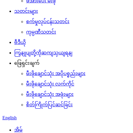
ဖိအားပေး မီးဖို
သတင်းများ
စက်မှုလုပ်ငန်းသတင်း
ကုမ္ပဏီသတင်း
ဗီဒီယို
ကြှနျုပျတို့ကိုဆကျသှယျရနျ
ဖြေရှင်းချက်
မီးဖိုချောင်သုံး အပိုပစ္စည်းများ
မီးဖိုချောင်သုံး လက်ကိုင်
မီးဖိုချောင်သုံး အဖုံးများ
စိတ်ကြိုက်ပြင်ဆင်ခြင်း
English
အိမ်