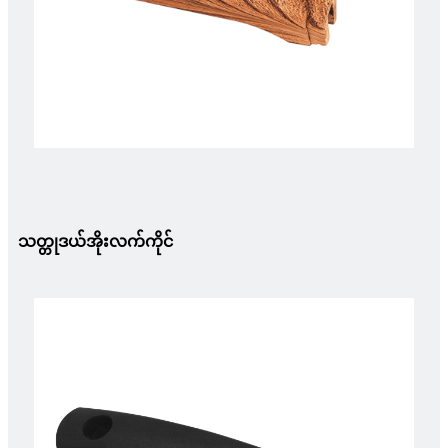
သတ္တုဒယ်အိုးလက်ကိုင်