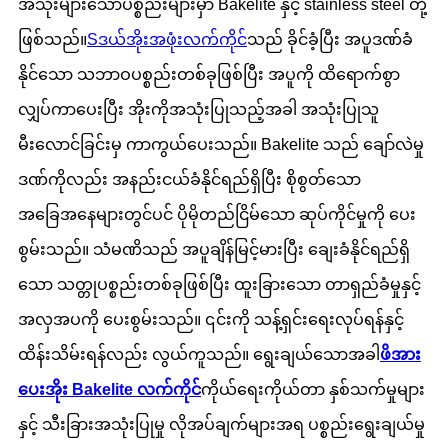
အသုံးများသောပစ္စည်းများမှာ Bakelite နှင့် stainless steel တို့
ဖြစ်သည်။
S
ဒယ်အိုးအဖုံးလက်ကိုင်
သည် ခိုင်ခံ့ပြီး အပူဒဏ်ခံ
နိုင်သော သဘာဝပစ္စည်းတစ်ခုဖြစ်ပြီး အပူကို ထိရောက်စွာ
လျှပ်ကာပေးပြီး အိုးကိုအသုံးပြုသည့်အခါ အသုံးပြုသူ
မီးလောင်ခြင်းမှ ကာကွယ်ပေးသည်။ Bakelite သည် ချော်လဲမှု
ဒဏ်ကိုလည်း အနည်းငယ်ခံနိုင်ရည်ရှိပြီး စိုစွတ်သော
အခြေအနေများတွင်ပင် ပိုမိုတည်ငြိမ်သော ဆုပ်ကိုင်မှုကို ပေး
စွမ်းသည်။ သံမဏိသည် အပူချိန်မြင့်မားပြီး ချေးခံနိုင်ရည်ရှိ
သော သတ္တုပစ္စည်းတစ်ခုဖြစ်ပြီး ထူးခြားသော တာရှည်ခံမှုနှင့်
အလှအပကို ပေးစွမ်းသည်။ ၎င်းကို သန့်ရှင်းရေးလုပ်ရန်နှင့်
ထိန်းသိမ်းရန်လည်း လွယ်ကူသည်။ ရွေးချယ်သောအခါ
ဖိအား
ပေးအိုး Bakelite လက်ကိုင်
ကိုယ်ရေးကိုယ်တာ နှစ်သက်မှုများ
နှင့် သီးခြားအသုံးပြုမှု လိုအပ်ချက်များအရ ပစ္စည်းရွေးချယ်မှု