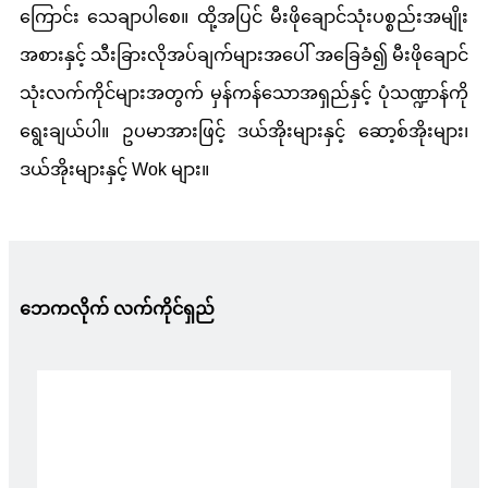
ကြောင်း သေချာပါစေ။ ထို့အပြင် မီးဖိုချောင်သုံးပစ္စည်းအမျိုး
အစားနှင့် သီးခြားလိုအပ်ချက်များအပေါ် အခြေခံ၍ မီးဖိုချောင်
သုံးလက်ကိုင်များအတွက် မှန်ကန်သောအရှည်နှင့် ပုံသဏ္ဍာန်ကို
ရွေးချယ်ပါ။ ဥပမာအားဖြင့် ဒယ်အိုးများနှင့် ဆော့စ်အိုးများ၊
ဒယ်အိုးများနှင့် Wok များ။
ဘေကလိုက် လက်ကိုင်ရှည်