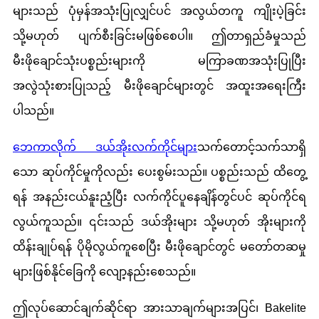
များသည် ပုံမှန်အသုံးပြုလျှင်ပင် အလွယ်တကူ ကျိုးပဲ့ခြင်း
သို့မဟုတ် ပျက်စီးခြင်းမဖြစ်စေပါ။ ဤတာရှည်ခံမှုသည်
မီးဖိုချောင်သုံးပစ္စည်းများကို မကြာခဏအသုံးပြုပြီး
အလွဲသုံးစားပြုသည့် မီးဖိုချောင်များတွင် အထူးအရေးကြီး
ပါသည်။
ဘေကာလိုက် ဒယ်အိုးလက်ကိုင်များ
သက်တောင့်သက်သာရှိ
သော ဆုပ်ကိုင်မှုကိုလည်း ပေးစွမ်းသည်။ ပစ္စည်းသည် ထိတွေ့
ရန် အနည်းငယ်နူးညံ့ပြီး လက်ကိုင်ပူနေချိန်တွင်ပင် ဆုပ်ကိုင်ရ
လွယ်ကူသည်။ ၎င်းသည် ဒယ်အိုးများ သို့မဟုတ် အိုးများကို
ထိန်းချုပ်ရန် ပိုမိုလွယ်ကူစေပြီး မီးဖိုချောင်တွင် မတော်တဆမှု
များဖြစ်နိုင်ခြေကို လျော့နည်းစေသည်။
ဤလုပ်ဆောင်ချက်ဆိုင်ရာ အားသာချက်များအပြင်၊ Bakelite