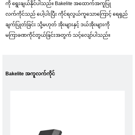
ကို ရွေးချယ်နိုင်ပါသည်။ Bakelite အထောက်အကူပြု
လက်ကိုင်သည် ပေါ့ပါးပြီး ကိုင်ရလွယ်ကူသောကြောင့် ရေရှည်
ချက်ပြုတ်ခြင်း သို့မဟုတ် အိုးများနှင့် ဒယ်အိုးများကို
မကြာခဏကိုင်တွယ်ခြင်းအတွက် သင့်လျော်ပါသည်။
Bakelite အကူလက်ကိုင်