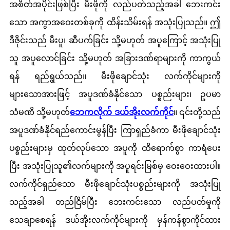
အစိတ်အပိုင်းဖြစ်ပြီး မီးဖိုကို လည်ပတ်သည့်အခါ ဘေးကင်း
သော အကွာအဝေးတစ်ခုကို ထိန်းသိမ်းရန် အသုံးပြုသည်။ ဤ
ဒီဇိုင်းသည် မီးပူ၊ ဆီပက်ခြင်း သို့မဟုတ် အပူကြောင့် အသုံးပြု
သူ အပူလောင်ခြင်း သို့မဟုတ် အခြားဒဏ်ရာများကို ကာကွယ်
ရန် ရည်ရွယ်သည်။ မီးဖိုချောင်သုံး လက်ကိုင်များကို
များသောအားဖြင့် အပူဒဏ်ခံနိုင်သော ပစ္စည်းများ၊ ဥပမာ
သံမဏိ သို့မဟုတ်
ဘေကလိုက် ဒယ်အိုး
လက်ကိုင်
။ ၎င်းတို့သည်
အပူဒဏ်ခံနိုင်ရည်ကောင်းမွန်ပြီး ကြာရှည်ခံကာ မီးဖိုချောင်သုံး
ပစ္စည်းများမှ ထုတ်လုပ်သော အပူကို ထိရောက်စွာ ကာရံပေး
ပြီး အသုံးပြုသူ၏လက်များကို အပူရင်းမြစ်မှ ဝေးဝေးထားပါ။
လက်ကိုင်ရှည်သော မီးဖိုချောင်သုံးပစ္စည်းများကို အသုံးပြု
သည့်အခါ တည်ငြိမ်ပြီး ဘေးကင်းသော လည်ပတ်မှုကို
သေချာစေရန် ဒယ်အိုးလက်ကိုင်များကို မှန်ကန်စွာကိုင်ထား