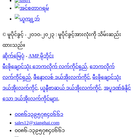
© မူပိုင်ခွင့် - ၂၀၁၀-၂၀၂၃ : မူပိုင်ခွင့်အားလုံးကို သိမ်းဆည်း
ထားသည်။
ဆိုက်မြေပုံ
-
AMP မိုဘိုင်း
မီးဖိုချောင်သုံး ဘေကလိုက် လက်ကိုင်ရှည်
,
ဘေကလိုက်
လက်ကိုင်ရှည်
,
ဖီနောလစ် ဒယ်အိုးလက်ကိုင်
,
မီးဖိုချောင်သုံး
ဒယ်အိုးလက်ကိုင်
,
ယူနီဗာဆယ် ဒယ်အိုးလက်ကိုင်
,
အပူဒဏ်ခံနိုင်
သော ဒယ်အိုးလက်ကိုင်များ
,
၀၀၈၆၁၃၉၅၇၈၄၀၆၆၁
sales12@xianghai.com
၀၀၈၆-၁၃၉၅၇၈၄၀၆၆၁