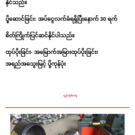
နိုင်သည်။
ပို့ဆောင်ခြင်း: အပ်ငွေလက်ခံရရှိပြီးနောက် 30 ရက်
စိတ်ကြိုက်ပြင်ဆင်နိုင်ပါသည်။
ထုပ်ပိုးခြင်း- အမြောက်အမြားထုပ်ပိုးခြင်း၊
အရည်အသွေးမြင့် ပို့ကုန်ပုံး
ကျွန်ုပ်တို့၏စက်ရုံ