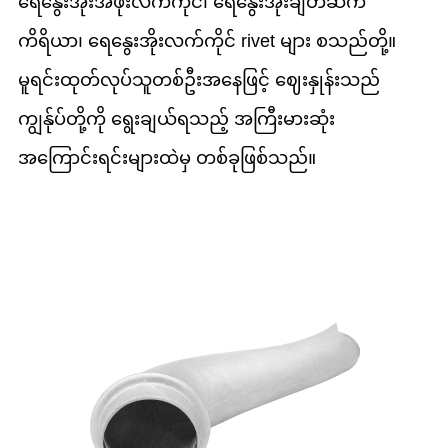
ရေနွေးအိုးအဖုံးလက်ကိုင်၊ ရေနွေးအိုးချိတ်ဆက်
ကိရိယာ၊ ရေနွေးအိုးလက်ကိုင် rivet များ စသည်တို့။
မူရင်းထုတ်လုပ်သူတစ်ဦးအနေဖြင့် ဈေးနှုန်းသည်
ကျွန်ုပ်တို့ကို ရွေးချယ်ရသည့် အကြီးမားဆုံး
အကြောင်းရင်းများထဲမှ တစ်ခုဖြစ်သည်။