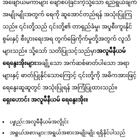
အဖျော်ယမကာများ ဖျော်စပ်ခြင်းကဲ့သို့သော ရည်ရွယ်ချက်
အမျိုးမျိုးအတွက် ရေကို ဆူအောင်တည်ရန် အသုံးပြုကြ
သည်။ ၎င်းတို့သည် ၎င်းတို့၏ တာရှည်ခံမှု၊ အပူစီးကူးနိုင်
စွမ်းနှင့် စီးပွားရေးအရ တွက်ခြေကိုက်မှုတို့အတွက် လူသိ
များသည်။ သို့သော် သတိပြုသင့်သည်မှာ
အလူမီနီယမ်
ရေနွေးအိုးများ
အချို့သော အက်ဆစ်ဓာတ်ပါသော အရာ
များနှင့် ဓာတ်ပြုနိုင်သောကြောင့် ၎င်းတို့ကို အဓိကအားဖြင့်
ရေနွေးဆူဆူတွင် အသုံးပြုရန် အကြံပြုထားသည်။
ရှေးဟောင်း အလူမီနီယမ် ရေနွေးအိုး။
ပစ္စည်း:
အလူမီနီယမ်အလွိုင်း
အရွယ်အစားများ:
အရွယ်အစားအမျိုးမျိုး ရရှိနိုင်ပါသည်