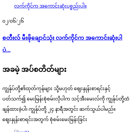
၀၂/၀၆/၂၆
စတီးလ် မီးဖိုချောင်သုံး လက်ကိုင်က အကောင်းဆုံးပါ
ပဲ...
အခမဲ့ အပ်စတိတ်များ
ကျွန်ုပ်တို့၏ထုတ်ကုန်များ သို့မဟုတ် ဈေးနှုန်းစာရင်းနှင့်
ပတ်သက်၍ မေးမြန်းစုံစမ်းလိုပါက သင့်အီးမေးလ်ကို ကျွန်ုပ်တို့ထံ
ချန်ထားခဲ့ပါ၊ ကျွန်ုပ်တို့ ၂၄ နာရီအတွင်း ဆက်သွယ်ပါမည်။
ဈေးနှုန်းစာရင်းအတွက် စုံစမ်းမေးမြန်းခြင်း