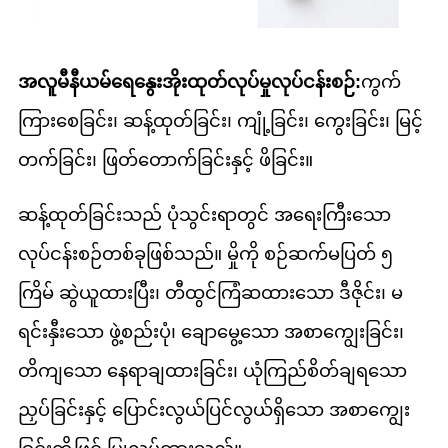
အလူမီနီယမ်ရေနွေးအိုးထုတ်လုပ်မှုလုပ်ငန်းစဉ်:
ကွက်
ကြားစေခြင်း၊ ဆန့်ထုတ်ခြင်း၊ ကျုံ့ခြင်း၊ ကွေးခြင်း၊ မြင့်
တက်ခြင်း၊ ဖြတ်တောက်ခြင်းနှင့် ဖိခြင်း။
ဆန့်ထုတ်ခြင်းသည် ပုံသွင်းရာတွင် အရေးကြီးသော
လုပ်ငန်းစဉ်တစ်ခုဖြစ်သည်။ မှိုကို စဉ်ဆက်မပြတ် ၅
ကြိမ် ဆွဲယူထားပြီး၊ တီထွင်ကြံဆထားသော ဒီဇိုင်း၊ မ
ရင်းနှီးသော ဖွဲ့စည်းပုံ၊ ချောမွေ့သော အစာကျွေးခြင်း၊
တိကျသော နေရာချထားခြင်း၊ ယုံကြည်စိတ်ချရသော
ညှပ်ခြင်းနှင့် ပြောင်းလွယ်ပြင်လွယ်ရှိသော အစာကျွေး