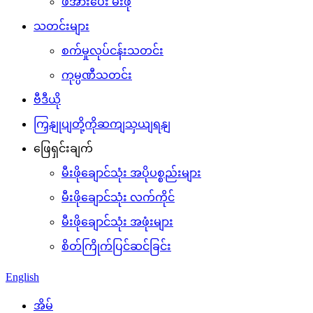
ဖိအားပေး မီးဖို
သတင်းများ
စက်မှုလုပ်ငန်းသတင်း
ကုမ္ပဏီသတင်း
ဗီဒီယို
ကြှနျုပျတို့ကိုဆကျသှယျရနျ
ဖြေရှင်းချက်
မီးဖိုချောင်သုံး အပိုပစ္စည်းများ
မီးဖိုချောင်သုံး လက်ကိုင်
မီးဖိုချောင်သုံး အဖုံးများ
စိတ်ကြိုက်ပြင်ဆင်ခြင်း
English
အိမ်