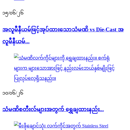
၁၅/၀၆/၂၆
အလူမီနီယမ်ဖြင့်အုပ်ထားသောသံမဏိ vs Die-Cast အ
လူမီနီယမ်...
၁၀/၀၆/၂၆
သံမဏိစတီးလ်များအတွက် ရွှေချထားနည်း...