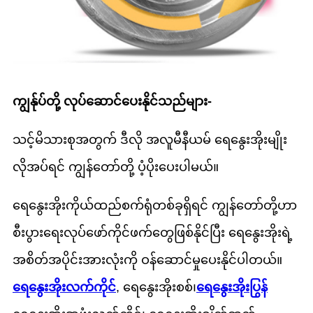
ကျွန်ုပ်တို့ လုပ်ဆောင်ပေးနိုင်သည်များ-
သင့်မိသားစုအတွက် ဒီလို အလူမီနီယမ် ရေနွေးအိုးမျိုး
လိုအပ်ရင် ကျွန်တော်တို့ ပံ့ပိုးပေးပါမယ်။
ရေနွေးအိုးကိုယ်ထည်စက်ရုံတစ်ခုရှိရင် ကျွန်တော်တို့ဟာ
စီးပွားရေးလုပ်ဖော်ကိုင်ဖက်တွေဖြစ်နိုင်ပြီး ရေနွေးအိုးရဲ့
အစိတ်အပိုင်းအားလုံးကို ဝန်ဆောင်မှုပေးနိုင်ပါတယ်။
ရေနွေးအိုးလက်ကိုင်
, ရေနွေးအိုးစစ်၊
ရေနွေးအိုးပြွန်