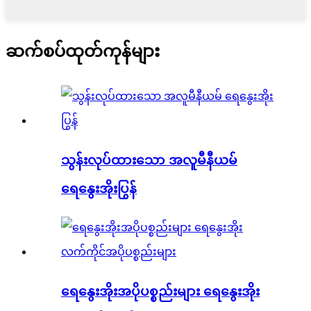
ဆက်စပ်ထုတ်ကုန်များ
သွန်းလုပ်ထားသော အလူမီနီယမ်
ရေနွေးအိုးပြွန်
ရေနွေးအိုးအပိုပစ္စည်းများ ရေနွေးအိုး