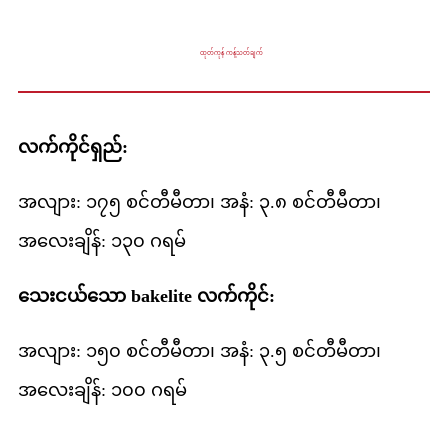
ထုတ်ကုန် ကန့်သတ်ချက်
လက်ကိုင်ရှည်:
အလျား: ၁၇၅ စင်တီမီတာ၊ အနံ: ၃.၈ စင်တီမီတာ၊
အလေးချိန်: ၁၃၀ ဂရမ်
သေးငယ်သော bakelite လက်ကိုင်:
အလျား: ၁၅၀ စင်တီမီတာ၊ အနံ: ၃.၅ စင်တီမီတာ၊
အလေးချိန်: ၁၀၀ ဂရမ်