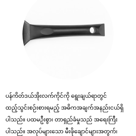
ပန်ကိတ်ဒယ်အိုးလက်ကိုင်ကို ရွေးချယ်ရာတွင်
ထည့်သွင်းစဉ်းစားရမည့် အဓိကအချက်အနည်းငယ်ရှိ
ပါသည်။ ပထမဦးစွာ၊ တာရှည်ခံမှုသည် အရေးကြီး
ပါသည်။ အလုပ်များသော မီးဖိုချောင်များအတွက်၊