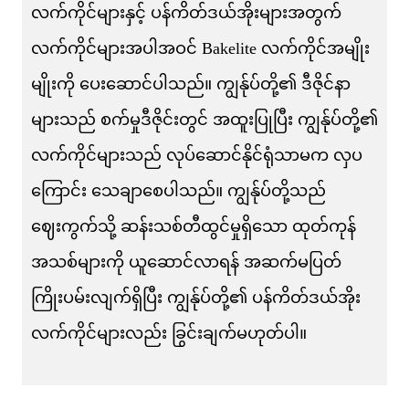
လက်ကိုင်များနှင့် ပန်ကိတ်ဒယ်အိုးများအတွက်
လက်ကိုင်များအပါအဝင် Bakelite လက်ကိုင်အမျိုး
မျိုးကို ပေးဆောင်ပါသည်။ ကျွန်ုပ်တို့၏ ဒီဇိုင်နာ
များသည် စက်မှုဒီဇိုင်းတွင် အထူးပြုပြီး ကျွန်ုပ်တို့၏
လက်ကိုင်များသည် လုပ်ဆောင်နိုင်ရုံသာမက လှပ
ကြောင်း သေချာစေပါသည်။ ကျွန်ုပ်တို့သည်
ဈေးကွက်သို့ ဆန်းသစ်တီထွင်မှုရှိသော ထုတ်ကုန်
အသစ်များကို ယူဆောင်လာရန် အဆက်မပြတ်
ကြိုးပမ်းလျက်ရှိပြီး ကျွန်ုပ်တို့၏ ပန်ကိတ်ဒယ်အိုး
လက်ကိုင်များလည်း ခြွင်းချက်မဟုတ်ပါ။