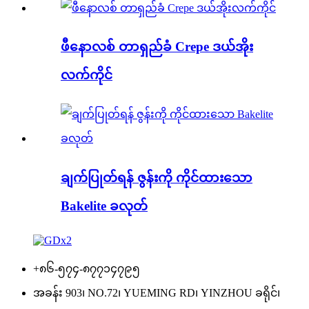
ဖီနောလစ် တာရှည်ခံ Crepe ဒယ်အိုး
လက်ကိုင်
ချက်ပြုတ်ရန် ဇွန်းကို ကိုင်ထားသော
Bakelite ခလုတ်
+၈၆-၅၇၄-၈၇၇၁၄၇၉၅
အခန်း 903၊ NO.72၊ YUEMING RD၊ YINZHOU ခရိုင်၊