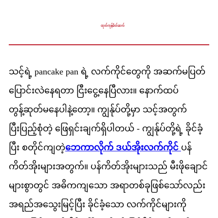
ထုတ်ကုန်မိတ်ဆက်
သင့်ရဲ့ pancake pan ရဲ့ လက်ကိုင်တွေကို အဆက်မပြတ်
ပြောင်းလဲနေရတာ ငြီးငွေ့နေပြီလား။ နောက်ထပ်
တွန့်ဆုတ်မနေပါနဲ့တော့။ ကျွန်ုပ်တို့မှာ သင့်အတွက်
ပြီးပြည့်စုံတဲ့ ဖြေရှင်းချက်ရှိပါတယ် - ကျွန်ုပ်တို့ရဲ့ ခိုင်ခံ့
ပြီး စတိုင်ကျတဲ့
ဘေကာလိုက် ဒယ်အိုးလက်ကိုင်
ပန်
ကိတ်အိုးများအတွက်။ ပန်ကိတ်အိုးများသည် မီးဖိုချောင်
များစွာတွင် အဓိကကျသော အရာတစ်ခုဖြစ်သော်လည်း
အရည်အသွေးမြင့်ပြီး ခိုင်ခံ့သော လက်ကိုင်များကို