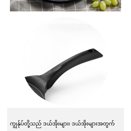
ကျွန်ုပ်တို့သည် ဒယ်အိုးများ၊ ဒယ်အိုးများအတွက်