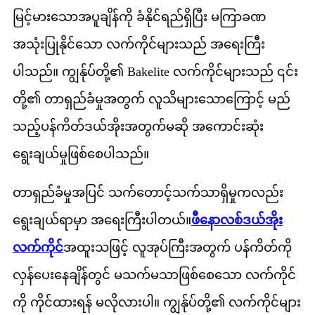
မြင့်မားသောအပူချိန်ကို ခံနိုင်ရည်ရှိပြီး မကြာခဏ
အသုံးပြုနိုင်သော လက်ကိုင်များသည် အရေးကြီး
ပါသည်။ ကျွန်ုပ်တို့၏ Bakelite လက်ကိုင်များသည် ၎င်း
တို့၏ တာရှည်ခံမှုအတွက် လူသိများသောကြောင့် မည်
သည့်ပန်ကိတ်ဒယ်အိုးအတွက်မဆို အကောင်းဆုံး
ရွေးချယ်မှုဖြစ်စေပါသည်။
တာရှည်ခံမှုအပြင် သက်တောင့်သက်သာရှိမှုကလည်း
ရွေးချယ်ရာမှာ အရေးကြီးပါတယ်။
ဖီနောလစ်ဒယ်အိုး
လက်ကိုင်
အထူးသဖြင့် လူအုပ်ကြီးအတွက် ပန်ကိတ်ကို
လှန်ပေးနေချိန်တွင် မသက်မသာဖြစ်စေသော လက်ကိုင်
ကို ကိုင်ထားရန် မလိုလားပါ။ ကျွန်ုပ်တို့၏ လက်ကိုင်များ