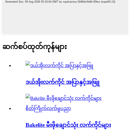
ဆက်စပ်ထုတ်ကုန်များ
ဒယ်အိုးလက်ကိုင် အပြာနှင့်အဖြူ
Bakelite မီးဖိုချောင်သုံး လက်ကိုင်များ