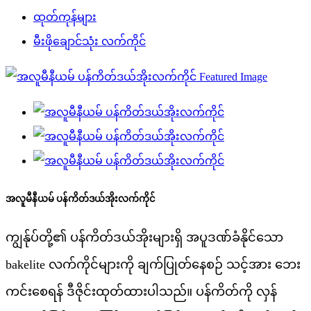
ထုတ်ကုန်များ
မီးဖိုချောင်သုံး လက်ကိုင်
အလူမီနီယမ် ပန်ကိတ်ဒယ်အိုးလက်ကိုင်
ကျွန်ုပ်တို့၏ ပန်ကိတ်ဒယ်အိုးများရှိ အပူဒဏ်ခံနိုင်သော
bakelite လက်ကိုင်များကို ချက်ပြုတ်နေစဉ် သင့်အား ဘေး
ကင်းစေရန် ဒီဇိုင်းထုတ်ထားပါသည်။ ပန်ကိတ်ကို လှန်