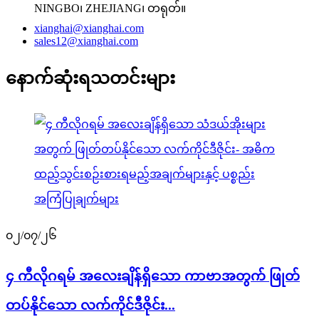
NINGBO၊ ZHEJIANG၊ တရုတ်။
xianghai@xianghai.com
sales12@xianghai.com
နောက်ဆုံးရသတင်းများ
၀၂/၀၇/၂၆
၄ ကီလိုဂရမ် အလေးချိန်ရှိသော ကာဗာအတွက် ဖြုတ်
တပ်နိုင်သော လက်ကိုင်ဒီဇိုင်း...