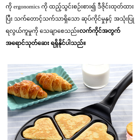
ကို ergonomics ကို ထည့်သွင်းစဉ်းစား၍ ဒီဇိုင်းထုတ်ထား
ပြီး သက်တောင့်သက်သာရှိသော ဆုပ်ကိုင်မှုနှင့် အသုံးပြု
ရလွယ်ကူမှုကို သေချာစေသည်။
လက်ကိုင်အတွက်
အရောင်သုတ်ဆေး ရရှိနိုင်ပါသည်။