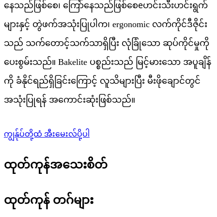
e
နေသည်ဖြစ်စေ၊ ကြော်နေသည်ဖြစ်စေ
ဟင်းသီးဟင်းရွက်
များနှင့် တွဲဖက်အသုံးပြုပါက၊ ergonomic လက်ကိုင်ဒီဇိုင်း
သည် သက်တောင့်သက်သာရှိပြီး လုံခြုံသော ဆုပ်ကိုင်မှုကို
ပေးစွမ်းသည်။ Bakelite ပစ္စည်းသည် မြင့်မားသော အပူချိန်
ကို ခံနိုင်ရည်ရှိခြင်းကြောင့် လူသိများပြီး မီးဖိုချောင်တွင်
အသုံးပြုရန် အကောင်းဆုံးဖြစ်သည်။
ကျွန်ုပ်တို့ထံ အီးမေးလ်ပို့ပါ
ထုတ်ကုန်အသေးစိတ်
ထုတ်ကုန် တဂ်များ