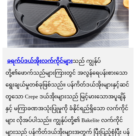
ခရက်ပ်ဒယ်အိုးလက်ကိုင်များ
သည် ကျွန်ုပ်
တို့၏ဖောက်သည်များကြားတွင် အလွန်ရေပန်းစားသော
ရွေးချယ်မှုတစ်ခုဖြစ်သည်။ ပန်ကိတ်ဒယ်အိုးများနှင့်ဆင်
တူသော Crepe ဒယ်အိုးများသည် မြင့်မားသောအပူချိန်
နှင့် မကြာခဏအသုံးပြုမှုကို ခံနိုင်ရည်ရှိသော လက်ကိုင်
များ လိုအပ်ပါသည်။ ကျွန်ုပ်တို့၏ Bakelite လက်ကိုင်
များသည် ပန်ကိတ်ဒယ်အိုးများအတွက် ပြီးပြည့်စုံပြီး ပန်