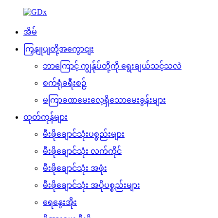
အိမ်
ကြှနျုပျတို့အကွောငျး
ဘာကြောင့် ကျွန်ုပ်တို့ကို ရွေးချယ်သင့်သလဲ
စက်ရုံခရီးစဉ်
မကြာခဏမေးလေ့ရှိသောမေးခွန်းများ
ထုတ်ကုန်များ
မီးဖိုချောင်သုံးပစ္စည်းများ
မီးဖိုချောင်သုံး လက်ကိုင်
မီးဖိုချောင်သုံး အဖုံး
မီးဖိုချောင်သုံး အပိုပစ္စည်းများ
ရေနွေးအိုး