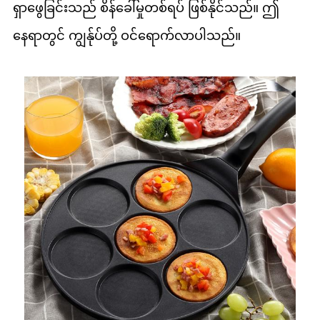
ရှာဖွေခြင်းသည် စိန်ခေါ်မှုတစ်ရပ် ဖြစ်နိုင်သည်။ ဤ
နေရာတွင် ကျွန်ုပ်တို့ ဝင်ရောက်လာပါသည်။