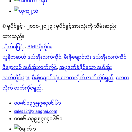
© မူပိုင်ခွင့် - ၂၀၁၀-၂၀၂၃ : မူပိုင်ခွင့်အားလုံးကို သိမ်းဆည်း
ထားသည်။
ဆိုက်မြေပုံ
-
AMP မိုဘိုင်း
ယူနီဗာဆယ် ဒယ်အိုးလက်ကိုင်
,
မီးဖိုချောင်သုံး ဒယ်အိုးလက်ကိုင်
,
ဖီနောလစ် ဒယ်အိုးလက်ကိုင်
,
အပူဒဏ်ခံနိုင်သော ဒယ်အိုး
လက်ကိုင်များ
,
မီးဖိုချောင်သုံး ဘေကလိုက် လက်ကိုင်ရှည်
,
ဘေက
လိုက် လက်ကိုင်ရှည်
,
၀၀၈၆၁၃၉၅၇၈၄၀၆၆၁
sales12@xianghai.com
၀၀၈၆-၁၃၉၅၇၈၄၀၆၆၁