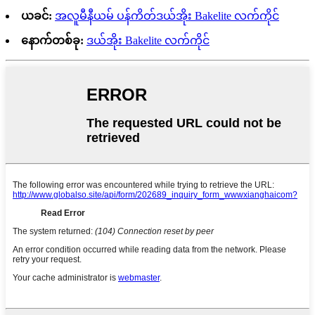
ယခင်:
အလူမီနီယမ် ပန်ကိတ်ဒယ်အိုး Bakelite လက်ကိုင်
နောက်တစ်ခု:
ဒယ်အိုး Bakelite လက်ကိုင်