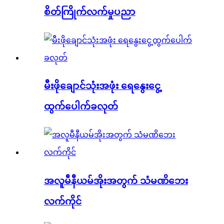
စိတ်ကြိုက်လက်မှုပညာ
မီးဖိုချောင်သုံးအဖုံး ရေနွေးငွေ့
ထွက်ပေါက်ခလုတ်
အလူမီနီယမ်အိုးအတွက် သံမဏိဘေး
လက်ကိုင်