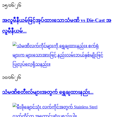
၁၅/၀၆/၂၆
အလူမီနီယမ်ဖြင့်အုပ်ထားသောသံမဏိ vs Die-Cast အ
လူမီနီယမ်...
၁၀/၀၆/၂၆
သံမဏိစတီးလ်များအတွက် ရွှေချထားနည်း...