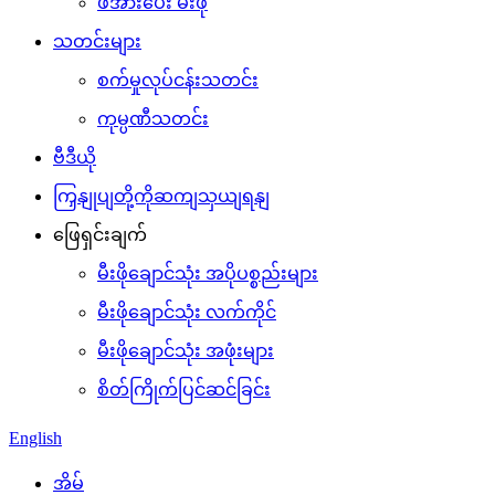
ဖိအားပေး မီးဖို
သတင်းများ
စက်မှုလုပ်ငန်းသတင်း
ကုမ္ပဏီသတင်း
ဗီဒီယို
ကြှနျုပျတို့ကိုဆကျသှယျရနျ
ဖြေရှင်းချက်
မီးဖိုချောင်သုံး အပိုပစ္စည်းများ
မီးဖိုချောင်သုံး လက်ကိုင်
မီးဖိုချောင်သုံး အဖုံးများ
စိတ်ကြိုက်ပြင်ဆင်ခြင်း
English
အိမ်