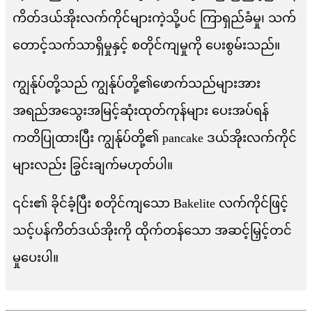
ကိတ်ဒယ်အိုးလက်ကိုင်များကဲ့သို့ပင် ကြာရှည်ခံမှု၊ သက်
တောင့်သက်သာရှိမှုနှင့် စတိုင်ကျမှုကို ပေးစွမ်းသည်။
ကျွန်ုပ်တို့သည် ကျွန်ုပ်တို့၏ဖောက်သည်များအား
အရည်အသွေးအမြင့်ဆုံးထုတ်ကုန်များ ပေးအပ်ရန်
ကတိပြုထားပြီး ကျွန်ုပ်တို့၏ pancake ဒယ်အိုးလက်ကိုင်
များလည်း ခြွင်းချက်မဟုတ်ပါ။
၎င်း၏ ခိုင်ခံ့ပြီး စတိုင်ကျသော Bakelite လက်ကိုင်ဖြင့်
သင့်ပန်ကိတ်ဒယ်အိုးကို ထိုက်တန်သော အဆင့်မြှင့်တင်
မှုပေးပါ။