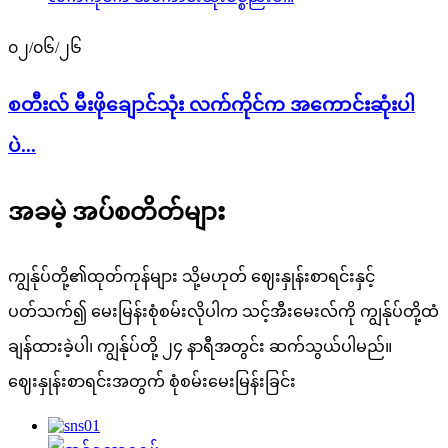
၀၂/၀၆/၂၆
စတီးလ် မီးဖိုချောင်သုံး လက်ကိုင်က အကောင်းဆုံးပါ
ပဲ...
အခမဲ့ အပ်စတိတ်များ
ကျွန်ုပ်တို့၏ထုတ်ကုန်များ သို့မဟုတ် ဈေးနှုန်းစာရင်းနှင့်
ပတ်သက်၍ မေးမြန်းစုံစမ်းလိုပါက သင့်အီးမေးလ်ကို ကျွန်ုပ်တို့ထံ
ချန်ထားခဲ့ပါ၊ ကျွန်ုပ်တို့ ၂၄ နာရီအတွင်း ဆက်သွယ်ပါမည်။
ဈေးနှုန်းစာရင်းအတွက် စုံစမ်းမေးမြန်းခြင်း