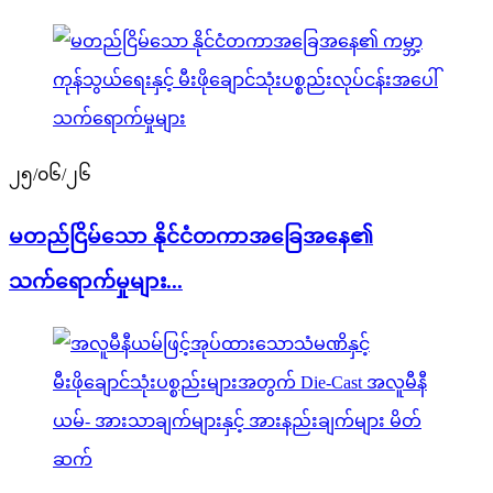
၂၅/၀၆/၂၆
မတည်ငြိမ်သော နိုင်ငံတကာအခြေအနေ၏
သက်ရောက်မှုများ...