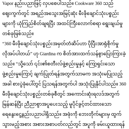
Vapor နည်းပညာဖြင့် လှပစေပါသည်။ Cookware 360 ​​​​သည်
ဈေးကွက်တွင် အရည်အသွေးအမြင့်ဆုံး မီးဖိုချောင်သုံးပစ္စည်း
များကို ယုံကြည်စိတ်ချရပြီး အထင်ကြီးလောက်စရာ ရွေးချယ်မှု
တစ်ခုဖြစ်သည်။
“360 ​​မီးဖိုချောင်သုံးပစ္စည်းအမှတ်တံဆိပ်ဟာ ပိုပြီးအာရုံစိုက်မှု
လိုအပ်ပါတယ်” ဟု Giardina က စိတ်အားထက်သန်စွာပြောကြားခဲ့
သည်။ “သို့သော် ၎င်း၏စတီးလ်ဖွဲ့စည်းမှုနှင့် ကြော့ရှင်းသော
ဖွဲ့စည်းမှုကြောင့် ချက်ပြုတ်ရန်အတွက်သာမက အသုံးမပြုသည့်
အခါ စားပွဲခုံပေါ်တွင် ပြသရန်အတွက်ပါ အသုံးပြုနိုင်ပါသည်။ 360
မီးဖိုချောင်သုံးပစ္စည်းတစ်ခုစီတွင် အကောင်းဆုံးရလဒ်အတွက်
မြန်ဆန်ပြီး ညီညာစွာအပူပေးသည့် မူပိုင်ခွင့်တင်ထားသော
ရေနွေးငွေ့နည်းပညာပါရှိသည်။ အဖုံးကို ဘေးတိုက်များမှ ထွက်
သွားမည့်အစား အစားအစာပတ်လည်တွင် အပူကို ဖမ်းယူထားရန်