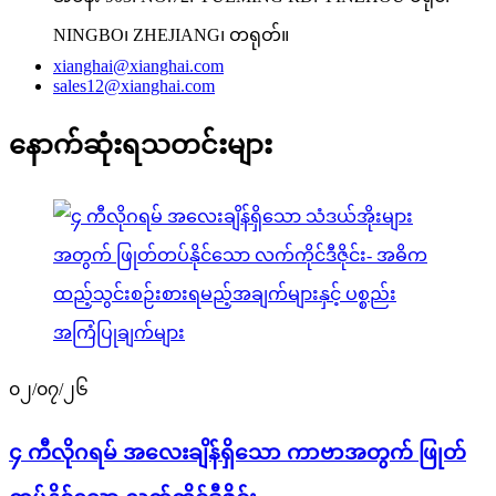
NINGBO၊ ZHEJIANG၊ တရုတ်။
xianghai@xianghai.com
sales12@xianghai.com
နောက်ဆုံးရသတင်းများ
၀၂/၀၇/၂၆
၄ ကီလိုဂရမ် အလေးချိန်ရှိသော ကာဗာအတွက် ဖြုတ်