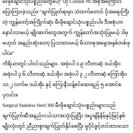
မီးဖိုချောင်သုံးပစ္စည်းတွေပေါ့” ဟု Cornish က အစုံအကြောင်း
ပြောကြားခဲ့သည်။ “ချက်ပြုတ်ရာမှာ သံထက်တောင် ပိုအရေးကြီး
တဲ့ ကျွန်တော့်အကြိုက်ဆုံး မီးဖိုချောင်သုံးပစ္စည်းပါ။ ဒီအစုံဟာ
နောင်လာမယ့် မျိုးဆက်တွေအတွက် ကျွန်တော်အသုံးပြုမယ့် ဒါမှ
မဟုတ် အနည်းဆုံးတော့ ပြသထားမယ့် မိသားစုအမွေအနှစ်တစ်ခု
ပါပဲ။”
ကိရိယာတွင် ပါဝင်သည်များ- အဖုံးပါ ၁.၉ လီတာဆံ့ ဒယ်အိုး၊
အဖုံးပါ ၃.၆ လီတာဆံ့ ဒယ်အိုး၊ အဖုံးပါ ၃.၂ လီတာဆံ့ ကြော်အိုး၊
၁၀.၂ လက်မ ဒယ်အိုး နှင့် ကြေးနီသန့်စင်ဆေးရည် ၅ အောင်စ
ပုလင်း။
Surgical Stainless Steel 360 မီးဖိုချောင်သုံးပစ္စည်းများသည်
ချက်ပြုတ်ဆီအနည်းငယ်သာအသုံးပြုပြီး အပူချိန်နိမ့်နှင့်မြင့်နှစ်
မျိုးလုံးတွင် ညီညာစွာချက်ပြုတ်နိုင်စေပြီး မူပိုင်ခွင့်တင်ထားသော