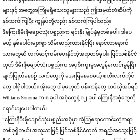
များနှင့် အတွေ့အကြုံမရှိသေးသူများသည် ဤအမှတ်တံဆိပ်ကို
နှစ်သက်ကြပြီး ကျွန်ုပ်တို့လည်း နှစ်သက်ကြပါသည်။
ဒီကြေးနီမီးဖိုချောင်သုံးပစ္စည်းက ရင်းနှီးမြှုပ်နှံမှုတစ်ခုပါ။ ဒါပေ
မယ့် နှစ်ပေါင်းများစွာ သိမ်းဆည်းထားနိုင်ပြီး နောင်လာနောက်
သားတွေဆီ လက်ဆင့်ကမ်းပေးနိုင်တဲ့အရာတစ်ခုပါ။ ပြင်သစ်နိုင်ငံ
ထုတ် ဒီမီးဖိုချောင်သုံးပစ္စည်းက အပူစီးကူးမှုအလွန်ကောင်းမွန်ပြီး
ချက်ပြုတ်နေစဉ် လက်တွေကို အေးမြနေစေမယ့် စတီးလက်ကိုင်
တွေ ပါရှိပါတယ်။ အိုးတွေ ဒါမှမဟုတ် ပန်းကန်တွေ ထပ်လိုအပ်ရင်
Williams Sonoma က ၈ ခုပါ အစုံတွေနဲ့ ၁၂ ခုပါ ကြေးနီအစုံတွေကို
ရောင်းချပေးပါတယ်။
“ကြေးနီမီးဖိုချောင်သုံးပစ္စည်းအစုံမှာ အံ့သြစရာကောင်းတဲ့အရာ
တစ်ခုရှိတယ်၊ အထူးသဖြင့် ပြင်သစ်နိုင်ငံထုတ် အရည်အသွေးမြင့်