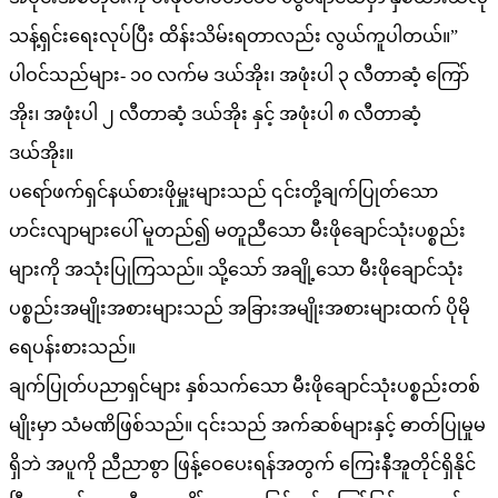
သန့်ရှင်းရေးလုပ်ပြီး ထိန်းသိမ်းရတာလည်း လွယ်ကူပါတယ်။”
ပါဝင်သည်များ- ၁၀ လက်မ ဒယ်အိုး၊ အဖုံးပါ ၃ လီတာဆံ့ ကြော်
အိုး၊ အဖုံးပါ ၂ လီတာဆံ့ ဒယ်အိုး နှင့် အဖုံးပါ ၈ လီတာဆံ့
ဒယ်အိုး။
ပရော်ဖက်ရှင်နယ်စားဖိုမှူးများသည် ၎င်းတို့ချက်ပြုတ်သော
ဟင်းလျာများပေါ် မူတည်၍ မတူညီသော မီးဖိုချောင်သုံးပစ္စည်း
များကို အသုံးပြုကြသည်။ သို့သော် အချို့သော မီးဖိုချောင်သုံး
ပစ္စည်းအမျိုးအစားများသည် အခြားအမျိုးအစားများထက် ပိုမို
ရေပန်းစားသည်။
ချက်ပြုတ်ပညာရှင်များ နှစ်သက်သော မီးဖိုချောင်သုံးပစ္စည်းတစ်
မျိုးမှာ သံမဏိဖြစ်သည်။ ၎င်းသည် အက်ဆစ်များနှင့် ဓာတ်ပြုမှုမ
ရှိဘဲ အပူကို ညီညာစွာ ဖြန့်ဝေပေးရန်အတွက် ကြေးနီအူတိုင်ရှိနိုင်