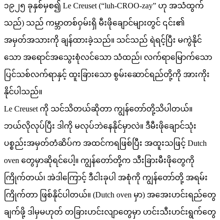
၁၉၂၅ ခုနှစ်မှစ၍ Le Creuset (“luh-CROO-zay” ဟု အသံထွက်
သည်) သည် ကမ္ဘာတစ်ဝှမ်းရှိ မီးဖိုချောင်များတွင် ၎င်း၏
အမှတ်အသားကို ချန်ထားခဲ့သည်။ သင်သည် ရဲရင့်ပြီး မကွဲနိုင်
သော အရောင်အသွေးစုံလင်သော သံထည်၊ လက်ရာမြောက်သော
ပြင်သစ်လက်ရာနှင့် ထူးခြားသော စွမ်းဆောင်ရည်တို့ကို အားကိုး
နိုင်ပါသည်။
Le Creuset ကို သင်သိတယ်ဆိုတာ ကျွန်တော်တို့သိပါတယ်။
ဘယ်လိုလုပ်ပြီး ဒါကို မလုပ်ဘဲနေနိုင်မှာလဲ။ ဒီမီးဖိုချောင်သုံး
ပစ္စည်းအမှတ်တံဆိပ်က အထင်ကရဖြစ်ပြီး အထူးသဖြင့် Dutch
oven တွေမှာဆိုရင်ပေါ့။ ကျွန်တော်တို့က သီးခြားမီးဖိုတွေကို
ကြိုက်တယ်၊ အဲဒါကြောင့် ဒီငါးခုပါ အစုံကို ကျွန်တော်တို့ အရမ်း
ကြိုက်တာ ဖြစ်နိုင်ပါတယ်။ (Dutch oven မှာ) အအေးဟင်းရည်တွေ
ချက်ဖို့ ဒါမှမဟုတ် တခြားဟင်းလျာတွေမှာ ဟင်းသီးဟင်းရွက်တွေ