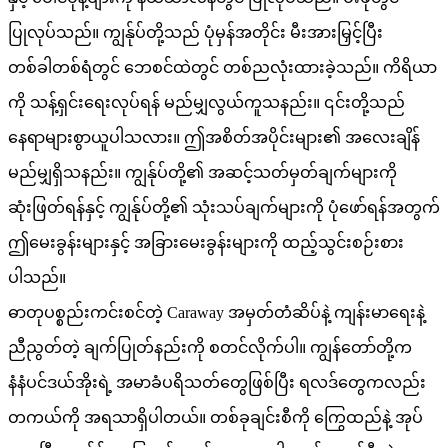
ပြုလုပ်သည်။ ကျွန်ုပ်တို့သည် ပုံမှန်အတိုင်း မီးအားမြှင့်ပြီး
တစ်ခါတစ်ရံတွင် ဘေစင်ထဲတွင် တစ်ညလုံးထားခဲ့သည်။ ကိရိယာ
ကို သန့်ရှင်းရေးလုပ်ရန် မည်မျှလွယ်ကူသနည်း။ ၎င်းတို့သည်
နေရာများစွာယူပါသလား။ ဤအစိတ်အပိုင်းများ၏ အလေးချိန်
မည်မျှရှိသနည်း။ ကျွန်ုပ်တို့၏ အဆင့်သတ်မှတ်ချက်များကို
ဆုံးဖြတ်ရန်နှင့် ကျွန်ုပ်တို့၏ သုံးသပ်ချက်များကို ပုံဖော်ရန်အတွက်
ဤမေးခွန်းများနှင့် အခြားမေးခွန်းများကို ထည့်သွင်းစဉ်းစား
ပါသည်။
ဓာတုပစ္စည်းကင်းစင်တဲ့ Caraway အမှတ်တံဆိပ်နဲ့ ကျန်းမာရေးနဲ့
ညီညွတ်တဲ့ ချက်ပြုတ်နည်းကို စတင်လိုက်ပါ။ ကျွန်တော်တို့က
နံနံပင်ဒယ်အိုးရဲ့ အမာခံပရိသတ်တွေဖြစ်ပြီး ရလဒ်တွေကလည်း
တကယ်ကို အရသာရှိပါတယ်။ တစ်ခုချင်းစီကို ကြွေထည်နဲ့ အုပ်