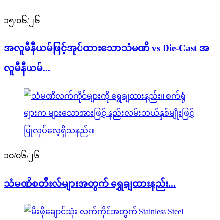
၁၅/၀၆/၂၆
အလူမီနီယမ်ဖြင့်အုပ်ထားသောသံမဏိ vs Die-Cast အ
လူမီနီယမ်...
၁၀/၀၆/၂၆
သံမဏိစတီးလ်များအတွက် ရွှေချထားနည်း...