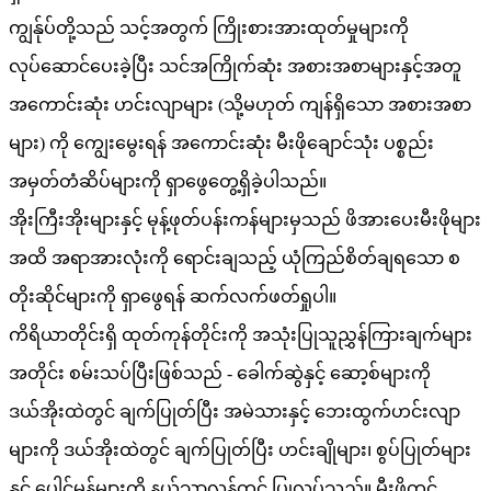
ကျွန်ုပ်တို့သည် သင့်အတွက် ကြိုးစားအားထုတ်မှုများကို
လုပ်ဆောင်ပေးခဲ့ပြီး သင်အကြိုက်ဆုံး အစားအစာများနှင့်အတူ
အကောင်းဆုံး ဟင်းလျာများ (သို့မဟုတ် ကျန်ရှိသော အစားအစာ
များ) ကို ကျွေးမွေးရန် အကောင်းဆုံး မီးဖိုချောင်သုံး ပစ္စည်း
အမှတ်တံဆိပ်များကို ရှာဖွေတွေ့ရှိခဲ့ပါသည်။
အိုးကြီးအိုးများနှင့် မုန့်ဖုတ်ပန်းကန်များမှသည် ဖိအားပေးမီးဖိုများ
အထိ အရာအားလုံးကို ရောင်းချသည့် ယုံကြည်စိတ်ချရသော စ
တိုးဆိုင်များကို ရှာဖွေရန် ဆက်လက်ဖတ်ရှုပါ။
ကိရိယာတိုင်းရှိ ထုတ်ကုန်တိုင်းကို အသုံးပြုသူညွှန်ကြားချက်များ
အတိုင်း စမ်းသပ်ပြီးဖြစ်သည် - ခေါက်ဆွဲနှင့် ဆော့စ်များကို
ဒယ်အိုးထဲတွင် ချက်ပြုတ်ပြီး အမဲသားနှင့် ဘေးထွက်ဟင်းလျာ
များကို ဒယ်အိုးထဲတွင် ချက်ပြုတ်ပြီး ဟင်းချိုများ၊ စွပ်ပြုတ်များ
နှင့် ပေါင်မုန့်များကို နယ်သာလန်တွင် ပြုလုပ်သည်။ မီးဖိုတွင်