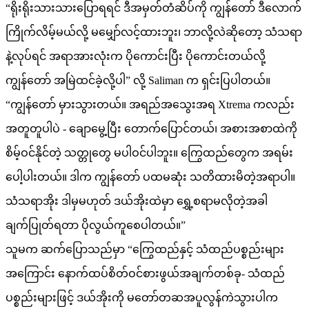
“ရိုးရိုးသားသားပြောရရင် ဒီအမှတ်တံဆိပ်ကို ကျွန်တော် ဒီလောက်
ကြိုက်လိမ့်မယ်လို့ မမျှော်လင့်ထားဘူး၊ ဘာလို့လဲဆိုတော့ သံသရာ
နဲ့လုပ်ရင် အရာအားလုံးက ပိုကောင်းပြီး ပိုကောင်းတယ်လို့
ကျွန်တော် အမြဲထင်ခဲ့လို့ပါ” လို့ Saliman က ရှင်းပြပါတယ်။
“ကျွန်တော် မှားသွားတယ်။ အရည်အသွေးအရ Xtrema ကလည်း
အတူတူပါပဲ - ချောမွေ့ပြီး တောက်ပြောင်တယ်၊ အစားအစာထဲကို
စိမ့်ဝင်နိုင်တဲ့ သတ္တုတွေ မပါဝင်ပါဘူး။ ကြွေထည်တွေက အရမ်း
ပေါ့ပါးတယ်။ ဒါက ကျွန်တော် ပထမဆုံး သတိထားမိတဲ့အရာပါ။
သံသရာအိုး ဒါမှမဟုတ် ဒယ်အိုးထဲမှာ ရွှေ့စရာမလိုတဲ့အခါ
ချက်ပြုတ်ရတာ ပိုလွယ်ကူစေပါတယ်။”
သူမက ဆက်ပြောသည်မှာ “ကြွေထည်နှင့် သံထည်ပစ္စည်းများ
အကြောင်း နောက်ထပ်စိတ်ဝင်စားဖွယ်အချက်တစ်ခု- သံထည်
ပစ္စည်းများဖြင့် ဒယ်အိုးကို မတော်တဆအပူလွန်ကဲသွားပါက