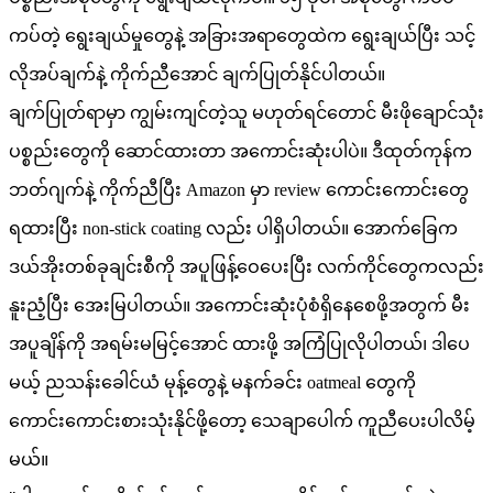
ကပ်တဲ့ ရွေးချယ်မှုတွေနဲ့ အခြားအရာတွေထဲက ရွေးချယ်ပြီး သင့်
လိုအပ်ချက်နဲ့ ကိုက်ညီအောင် ချက်ပြုတ်နိုင်ပါတယ်။
ချက်ပြုတ်ရာမှာ ကျွမ်းကျင်တဲ့သူ မဟုတ်ရင်တောင် မီးဖိုချောင်သုံး
ပစ္စည်းတွေကို ဆောင်ထားတာ အကောင်းဆုံးပါပဲ။ ဒီထုတ်ကုန်က
ဘတ်ဂျက်နဲ့ ကိုက်ညီပြီး Amazon မှာ review ကောင်းကောင်းတွေ
ရထားပြီး non-stick coating လည်း ပါရှိပါတယ်။ အောက်ခြေက
ဒယ်အိုးတစ်ခုချင်းစီကို အပူဖြန့်ဝေပေးပြီး လက်ကိုင်တွေကလည်း
နူးညံ့ပြီး အေးမြပါတယ်။ အကောင်းဆုံးပုံစံရှိနေစေဖို့အတွက် မီး
အပူချိန်ကို အရမ်းမမြင့်အောင် ထားဖို့ အကြံပြုလိုပါတယ်၊ ဒါပေ
မယ့် ညသန်းခေါင်ယံ မုန့်တွေနဲ့ မနက်ခင်း oatmeal တွေကို
ကောင်းကောင်းစားသုံးနိုင်ဖို့တော့ သေချာပေါက် ကူညီပေးပါလိမ့်
မယ်။