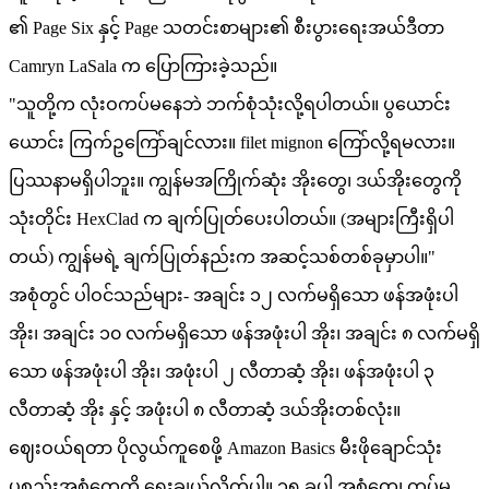
၏ Page Six နှင့် Page သတင်းစာများ၏ စီးပွားရေးအယ်ဒီတာ
Camryn LaSala က ပြောကြားခဲ့သည်။
"သူတို့က လုံးဝကပ်မနေဘဲ ဘက်စုံသုံးလို့ရပါတယ်။ ပွယောင်း
ယောင်း ကြက်ဥကြော်ချင်လား။ filet mignon ကြော်လို့ရမလား။
ပြဿနာမရှိပါဘူး။ ကျွန်မအကြိုက်ဆုံး အိုးတွေ၊ ဒယ်အိုးတွေကို
သုံးတိုင်း HexClad က ချက်ပြုတ်ပေးပါတယ်။ (အများကြီးရှိပါ
တယ်) ကျွန်မရဲ့ ချက်ပြုတ်နည်းက အဆင့်သစ်တစ်ခုမှာပါ။"
အစုံတွင် ပါဝင်သည်များ- အချင်း ၁၂ လက်မရှိသော ဖန်အဖုံးပါ
အိုး၊ အချင်း ၁၀ လက်မရှိသော ဖန်အဖုံးပါ အိုး၊ အချင်း ၈ လက်မရှိ
သော ဖန်အဖုံးပါ အိုး၊ အဖုံးပါ ၂ လီတာဆံ့ အိုး၊ ဖန်အဖုံးပါ ၃
လီတာဆံ့ အိုး နှင့် အဖုံးပါ ၈ လီတာဆံ့ ဒယ်အိုးတစ်လုံး။
ဈေးဝယ်ရတာ ပိုလွယ်ကူစေဖို့ Amazon Basics မီးဖိုချောင်သုံး
ပစ္စည်းအစုံတွေကို ရွေးချယ်လိုက်ပါ။ ၁၅ ခုပါ အစုံတွေ၊ ကပ်မ