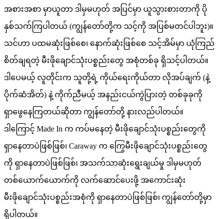
အစားအစာ မှာယူတာ ဒါမှမဟုတ် အပြင်မှာ ယူသွားစားတာကို ပို
နှစ်သက်ကြပါတယ် (ကျွန်တော်တို့က သင့်ကို အပြစ်မတင်ပါဘူး)။
သင်ဟာ ပထမဆုံးဖြစ်စေ၊ နောက်ဆုံးဖြစ်စေ သင့်အိမ်မှာ ယုံကြည်
စိတ်ချရတဲ့ မီးဖိုချောင်သုံးပစ္စည်းတွေ အစုံတစ်ခု ရှိသင့်ပါတယ်။
ဒါပေမယ့် လူတိုင်းက သူတို့ရဲ့ ကိုယ်ရေးကိုယ်တာ လိုအပ်ချက် (နဲ့
ပိုက်ဆံအိတ်) နဲ့ ကိုက်ညီမယ့် ​​အနည်းငယ်ကွဲပြားတဲ့ တစ်ခုခုကို
ရှာဖွေနေကြတယ်ဆိုတာ ကျွန်တော်တို့ နားလည်ပါတယ်။
ဒါကြောင့် Made In က ကပ်မနေတဲ့ မီးဖိုချောင်သုံးပစ္စည်းတွေကို
ရှာနေတာပဲဖြစ်ဖြစ်၊ Caraway က ကြွေမီးဖိုချောင်သုံးပစ္စည်းတွေ
ကို ရှာနေတာပဲဖြစ်ဖြစ်၊ အသက်သာဆုံးရွေးချယ်မှု ဒါမှမဟုတ်
တစ်ယောက်ယောက်ကို လက်ဆောင်ပေးဖို့ အကောင်းဆုံး
မီးဖိုချောင်သုံးပစ္စည်းအစုံကို ရှာနေတာပဲဖြစ်ဖြစ်၊ ကျွန်တော်တို့မှာ
ရှိပါတယ်။