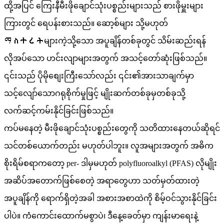
ထို့အပြင် ကြေးနီမီးဖိုချောင်သုံးပစ္စည်းများသည် စားဖိုမှူးများ
ကြားတွင် ရေပန်းစားသည်။ ဆော့စ်များ သို့မဟုတ်
ማስተረትများကဲ့သို့သော အပူချိန်တစ်ခုတွင် သိမ်းဆည်းရန်
လိုအပ်သော ဟင်းလျာများအတွက် အသင့်တော်ဆုံးဖြစ်သည်။
၎င်းသည် ပိုမိုစျေးကြီးသော်လည်း ၎င်း၏အားသာချက်မှာ
သင့်လျော်သောဂရုစိုက်မှုဖြင့် မျိုးဆက်တစ်ခုမှတစ်ခုသို့
လက်ဆင့်ကမ်းနိုင်ခြင်းဖြစ်သည်။
ကပ်မနေတဲ့ မီးဖိုချောင်သုံးပစ္စည်းတွေကို သတိထားနေတယ်ဆိုရင်
သင်တစ်ယောက်တည်း မဟုတ်ပါဘူး။ လူအများအတွက် အဓိက
စိုးရိမ်စရာကတော့ per- ဒါမှမဟုတ် polyfluoroalkyl (PFAS) လိုမျိုး
အဆိပ်အတောက်ဖြစ်စေတဲ့ အရာတွေဟာ သတ်မှတ်ထားတဲ့
အပူချိန်ကို ရောက်ရှိတဲ့အခါ အစားအစာထဲကို စိမ့်ဝင်သွားနိုင်ခြင်း
ပါပဲ။ ကံကောင်းထောက်မစွာပဲ၊ ဒီနေ့ခေတ်မှာ ကျန်းမာရေးနဲ့