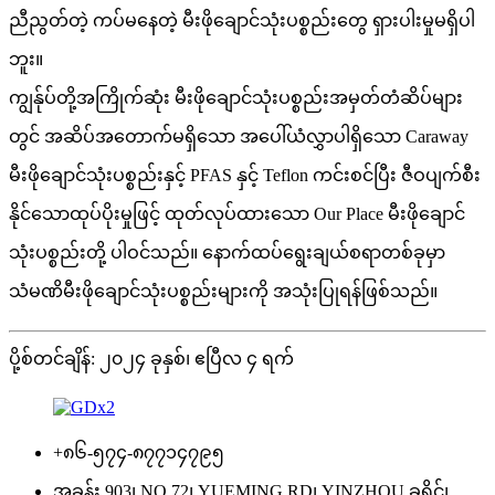
ညီညွတ်တဲ့ ကပ်မနေတဲ့ မီးဖိုချောင်သုံးပစ္စည်းတွေ ရှားပါးမှုမရှိပါ
ဘူး။
ကျွန်ုပ်တို့အကြိုက်ဆုံး မီးဖိုချောင်သုံးပစ္စည်းအမှတ်တံဆိပ်များ
တွင် အဆိပ်အတောက်မရှိသော အပေါ်ယံလွှာပါရှိသော Caraway
မီးဖိုချောင်သုံးပစ္စည်းနှင့် PFAS နှင့် Teflon ကင်းစင်ပြီး ဇီဝပျက်စီး
နိုင်သောထုပ်ပိုးမှုဖြင့် ထုတ်လုပ်ထားသော Our Place မီးဖိုချောင်
သုံးပစ္စည်းတို့ ပါဝင်သည်။ နောက်ထပ်ရွေးချယ်စရာတစ်ခုမှာ
သံမဏိမီးဖိုချောင်သုံးပစ္စည်းများကို အသုံးပြုရန်ဖြစ်သည်။
ပို့စ်တင်ချိန်: ၂၀၂၄ ခုနှစ်၊ ဧပြီလ ၄ ရက်
+၈၆-၅၇၄-၈၇၇၁၄၇၉၅
အခန်း 903၊ NO.72၊ YUEMING RD၊ YINZHOU ခရိုင်၊