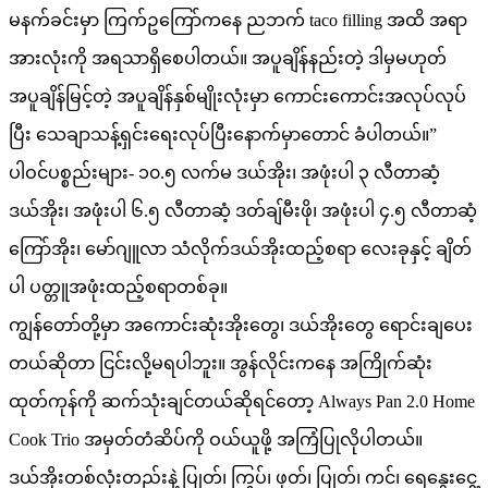
မနက်ခင်းမှာ ကြက်ဥကြော်ကနေ ညဘက် taco filling အထိ အရာ
အားလုံးကို အရသာရှိစေပါတယ်။ အပူချိန်နည်းတဲ့ ဒါမှမဟုတ်
အပူချိန်မြင့်တဲ့ အပူချိန်နှစ်မျိုးလုံးမှာ ကောင်းကောင်းအလုပ်လုပ်
ပြီး သေချာသန့်ရှင်းရေးလုပ်ပြီးနောက်မှာတောင် ခံပါတယ်။”
ပါဝင်ပစ္စည်းများ- ၁၀.၅ လက်မ ဒယ်အိုး၊ အဖုံးပါ ၃ လီတာဆံ့
ဒယ်အိုး၊ အဖုံးပါ ၆.၅ လီတာဆံ့ ဒတ်ချ်မီးဖို၊ အဖုံးပါ ၄.၅ လီတာဆံ့
ကြော်အိုး၊ မော်ဂျူလာ သံလိုက်ဒယ်အိုးထည့်စရာ လေးခုနှင့် ချိတ်
ပါ ပတ္တူအဖုံးထည့်စရာတစ်ခု။
ကျွန်တော်တို့မှာ အကောင်းဆုံးအိုးတွေ၊ ဒယ်အိုးတွေ ရောင်းချပေး
တယ်ဆိုတာ ငြင်းလို့မရပါဘူး။ အွန်လိုင်းကနေ အကြိုက်ဆုံး
ထုတ်ကုန်ကို ဆက်သုံးချင်တယ်ဆိုရင်တော့ Always Pan 2.0 Home
Cook Trio အမှတ်တံဆိပ်ကို ဝယ်ယူဖို့ အကြံပြုလိုပါတယ်။
ဒယ်အိုးတစ်လုံးတည်းနဲ့ ပြုတ်၊ ကြွပ်၊ ဖုတ်၊ ပြုတ်၊ ကင်၊ ရေနွေးငွေ့