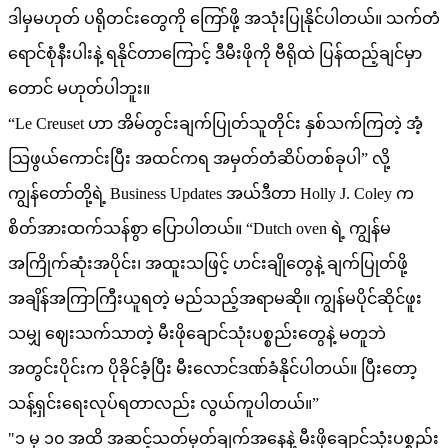
ဒါမှမဟုတ် ပရိုတင်းတွေကို ကြော်ဖို့ အသုံးပြုနိုင်ပါတယ်။ သက်တံ
ရောင်စုံနီးပါးနဲ့ ရနိုင်တာကြောင့် ဒီမီးဖိုကို ဗီရိုထဲ ပြန်ထည့်ချင်မှာ
တောင် မဟုတ်ပါဘူး။
“Le Creuset ဟာ အိမ်တွင်းချက်ပြုတ်သူတိုင်း နှစ်သက်ကြတဲ့ အံ့
သြဖွယ်ကောင်းပြီး အထင်ကရ အမှတ်တံဆိပ်တစ်ခုပါ” လို့
ကျွန်တော်တို့ရဲ့ Business Updates အယ်ဒီတာ Holly J. Coley က
စိတ်အားထက်သန်စွာ ပြောပါတယ်။ “Dutch oven ရဲ့ ကျွန်မ
အကြိုက်ဆုံးအပိုင်း၊ အထူးသဖြင့် ဟင်းချိုတွေနဲ့ ချက်ပြုတ်ဖို့
အချိန်အကြာကြီးယူရတဲ့ မည်သည့်အရာမဆို။ ကျွန်မပိုင်ဆိုင်ဖူး
သမျှ ဈေးသက်သာတဲ့ မီးဖိုချောင်သုံးပစ္စည်းတွေနဲ့ မတူဘဲ
အတွင်းပိုင်းက ပိုခိုင်ခံ့ပြီး မီးလောင်ဒဏ်ခံနိုင်ပါတယ်။ ပြီးတော့
သန့်ရှင်းရေးလုပ်ရတာလည်း လွယ်ကူပါတယ်။”
"၁ မှ ၁၀ အထိ အဆင့်သတ်မှတ်ချက်အနေနဲ့ မီးဖိုချောင်သုံးပစ္စည်း