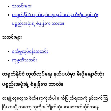
သတင်းများ
တရုတ်နိုင်ငံ ထုတ်လုပ်ရေး နယ်ပယ်မှာ မီးဖိုချောင်သုံး
ပစ္စည်းအဖုံးရဲ့ စံနှုန်းက ဘာလဲ။
သတင်းများ
စက်မှုလုပ်ငန်းသတင်း
ကုမ္ပဏီသတင်း
တရုတ်နိုင်ငံ ထုတ်လုပ်ရေး နယ်ပယ်မှာ မီးဖိုချောင်သုံး
ပစ္စည်းအဖုံးရဲ့ စံနှုန်းက ဘာလဲ။
တချို့လူတွေက စိတ်ရောကိုယ်ပါ ချက်ပြုတ်ရတာကို နှစ်သက်ကြ
ပြီး တချို့ကတော့ သူတို့အကြိုက်ဆုံး စားသောက်ဆိုင်ကနေ