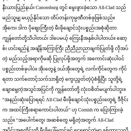
နီးယားပြည်နယ်၊ Canonsburg တွင် မွေးဖွားခဲ့သော All-Clad သည်
မည်သူမျှ မယှဉ်နိုင်သော ထိပ်တန်းကုမ္ပဏီတစ်ခုဖြစ်သည်။
အိုကေ၊ ဒါက ပိုဈေးကြီးတဲ့ မီးဖိုချောင်သုံးပစ္စည်းအစုံဆိုတာ
ကျွန်တော်တို့သိပါတယ်၊ ဒါပေမယ့် ကြေးနီအနှစ်ပါပါတယ်။ ဆော့
စ်၊ ဟင်းရည်နဲ့ အချိန်အကြာကြီး ညီညီညာညာချက်ပြုတ်ဖို့ လိုအပ်
တဲ့ မည်သည့်အရာကိုမဆို ပြုလုပ်ဖို့အတွက် အကောင်းဆုံးပါဝင်
ပစ္စည်းတစ်ခုပါပဲ။ အိုးတွေနဲ့ ဒယ်အိုးတွေရဲ့ လက်ကိုင်တွေက ကိုင်
ရတာ သက်တောင့်သက်သာရှိတဲ့ ကွေးညွှတ်တဲ့ပုံစံရှိပြီး သူတို့ရဲ့
ချောမွေ့တဲ့အသွင်အပြင်ကို ကျွန်တော်တို့ လုံးဝစိတ်မပျက်ပါဘူး။
“အနည်းဆုံးပြောရရင် All-Clad မီးဖိုချောင်သုံးပစ္စည်းတွေရဲ့ ဒီဇိုင်း
က အထင်ကြီးစရာကောင်းပါတယ်” ဟု Cornish က ပြောကြားခဲ့
သည်။ “အပေါက်တွေ၊ အဆစ်တွေ မရှိတဲ့အတွက် All-Clad
အပိုင်းအစတိုင်းကို မီးဖိုပေါ်မတင်ခင် ငွေရောင်ထဲမှာ နှစ်ထားသလို