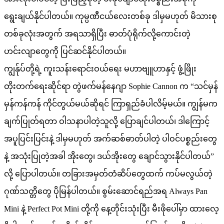
ရွေးချယ်နိုင်ပါတယ်။ ကုမ္ပဏီငယ်လေးတစ်ခု ဒါမှမဟုတ် မိသားစု
တစ်ခုလုံးအတွက် အရသာရှိပြီး ဓာတ်ပုံရိုက်လို့ကောင်းတဲ့
ဟင်းလျာတွေကို ပြင်ဆင်နိုင်ပါတယ်။
ကျွန်ုပ်တို့ရဲ့ ကူးသန်းရောင်းဝယ်ရေး မဟာဗျူဟာနှင့် ဖွံ့ဖြိုး
တိုးတက်ရေးဆိုင်ရာ တွဲဖက်မန်နေဂျာ Sophie Cannon က “သင်မှန်
မှန်ကန်ကန် ကိုင်တွယ်မယ်ဆိုရင် ကြာရှည်ခံပါလိမ့်မယ်။ ကျွန်မက
ချက်ပြုတ်ရတာ ဝါသနာပါတဲ့သူလို့ ပြောချင်ပါတယ်၊ ဒါကြောင့်
အပူပြင်းပြင်းနဲ့ ဒါမှမဟုတ် အက်ဆစ်ဓာတ်ပါတဲ့ ပါဝင်ပစ္စည်းတွေ
နဲ့ အသုံးပြုတဲ့အခါ အိုးတွေ၊ ဒယ်အိုးတွေ ချောင်သွားနိုင်ပါတယ်”
လို့ ပြောပါတယ်။ တခြားအမှတ်တံဆိပ်တွေထက် ကပ်မလွယ်တဲ့
ဂုဏ်သတ္တိတွေ ပိုမြန်ပါတယ်။ စွမ်းဆောင်ရည်အရ Always Pan
Mini နဲ့ Perfect Pot Mini တို့ကို နေ့တိုင်းသုံးပြီး မီးဖိုပေါ်မှာ ထားလေ့