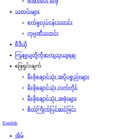
ဖိအားပေး မီးဖို
သတင်းများ
စက်မှုလုပ်ငန်းသတင်း
ကုမ္ပဏီသတင်း
ဗီဒီယို
ကြှနျုပျတို့ကိုဆကျသှယျရနျ
ဖြေရှင်းချက်
မီးဖိုချောင်သုံး အပိုပစ္စည်းများ
မီးဖိုချောင်သုံး လက်ကိုင်
မီးဖိုချောင်သုံး အဖုံးများ
စိတ်ကြိုက်ပြင်ဆင်ခြင်း
English
အိမ်