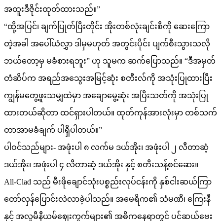
အထူးဒီဇိုင်းထုတ်ထားသည်။”
“ထို့အပြင်၊ ချက်ပြုတ်ပြီးတိုင်း အိုးတစ်လုံးချင်းစီကို ဆေးကြော
တဲ့အခါ အပေါ်ယံလွှာ ဒါမှမဟုတ် အတွင်းပိုင်း ပျက်စီးသွားသလို
ဘယ်တော့မှ မခံစားရဘူး” ဟု သူမက ဆက်ပြောသည်။ “ဒီအမှတ်
တံဆိပ်က အရည်အသွေးအမြင့်ဆုံး စတီးလ်ကို အသုံးပြုထားပြီး
ကျွန်မတွေ့ဖူးသမျှထဲမှာ အချောမွေ့ဆုံး အပြီးသတ်ကို အသုံးပြု
ထားတယ်ဆိုတာ ထင်ရှားပါတယ်။ ထုတ်ကုန်အားလုံးမှာ တစ်သက်
တာအာမခံချက် ပါရှိပါတယ်။”
ပါဝင်သည်များ- အဖုံးပါ ၈ လက်မ ဒယ်အိုး၊ အဖုံးပါ ၂ လီတာဆံ့
ဒယ်အိုး၊ အဖုံးပါ ၄ လီတာဆံ့ ဒယ်အိုး နှင့် စတီးသန့်စင်ဆေး။
All-Clad သည် မီးဖိုချောင်သုံးပစ္စည်းလုပ်ငန်းကို နှစ်ငါးဆယ်ကြာ
တော်လှန်ပြောင်းလဲလာခဲ့ပါသည်။ အမေရိက၏ သံမဏိ၊ ကြေးနီ
နှင့် အလူမီနီယမ်ဈေးကွက်များ၏ အဓိကနေရာတွင် ပင်ဆယ်ဗေး