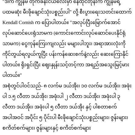
"ဒါက ကျွန်မ တိုက်ခန်းငယ်လေးမှာ နေထိုင်တုန်းက ကျွန်မရဲ့
ပထမဆုံး မီးဖိုချောင်သုံးပစ္စည်းပါ" လို့ စီးပွားရေးသတင်းထောက်
Kendall Cornish က ပြောပါတယ်။ "အလုပ်ပြီးမြောက်အောင်
လုပ်ဆောင်ပေးရုံသာမက (ကောင်းကောင်းလုပ်ဆောင်ပေးနိုင်ရုံ
သာမက) ငွေကုန်ကြေးကျလည်း မများပါဘူး၊ အရာအားလုံးကို
ကိုင်တွယ်ရလွယ်ကူပြီး ပန်းကန်ဆေးစက်နဲ့လည်း ဆေးကြောနိုင်
ပါတယ်။ ရိုးရှင်းပြီး ဈေးနှုန်းသင့်တင့်ကာ အရည်အသွေးမြင့်မား
ပါတယ်။"
အစုံတွင်ပါဝင်သည်- ၈ လက်မ ဒယ်အိုး၊ ၁၀ လက်မ ဒယ်အိုး၊ အဖုံး
ပါ ၁.၅ လီတာ ဒယ်အိုး၊ အဖုံးပါ ၂ လီတာ ဒယ်အိုး၊ အဖုံးပါ ၃
လီတာ ဒယ်အိုး၊ အဖုံးပါ ၅ လီတာ ဒယ်အိုး နှင့် ပါစတာစက်
အပါအဝင် အပိုင်း ၅ ပိုင်းပါ မီးဖိုချောင်သုံးပစ္စည်းများ၊ ဇွန်းများ၊
စကိတ်စက်များ၊ ဇွန်းများနှင့် စကိတ်စက်များ