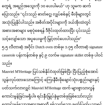
တွေရဲ့ အရည်အသွေးကို ၁၀ ပေးပါမယ်" ဟု သူမက ဆက်
ပြောသည်။ "၎င်းသည် ဓာတ်ငွေ့၊ လျှပ်စစ်နှင့် မီးဖိုများတွင်
အသုံးပြုနိုင်ပါသည်။ အစိတ်အပိုင်းများကို ဒယ်အိုးထဲတွင်
အစားအစာများ မစုပုံစေရန် ဒီဇိုင်းထုတ်ထားပြီး ၎င်းသည်
သင့်လျော်သော အပူပေးမှုကို မြှင့်တင်ပေးပါသည်။"
၅.၅ လီတာဆံ့ အဝိုင်း Dutch oven တစ်ခု၊ ၁.၇၅ လီတာဆံ့ signature
casserole ပန်းကန်တစ်ခု နှင့် ၉ လက်မ signature skillet တစ်ခု ပါဝင်
သည်။
Mauviel M'Heritage ပြင်သစ်နိုင်ငံထုတ်ဖြစ်ပြီး ပြီးပြည့်စုံအောင်
သွန်းလုပ်ထားသောကြောင့် ကြေးနီမီးဖိုချောင်သုံးပစ္စည်းများနှင့်
ပတ်သက်လာလျှင် Mauviel M'Heritage ထက် များစွာသာလွန်
ကောင်းမွန်ခြင်းမရှိပါ။ ရင်းနှီးမြှုပ်နှံမှုတစ်ခုဖြစ်သော်လည်း
ကောင်းမွန်သောအစားအစာကို နှစ်သက်သော ချက်ပြုတ်ပညာရှင်