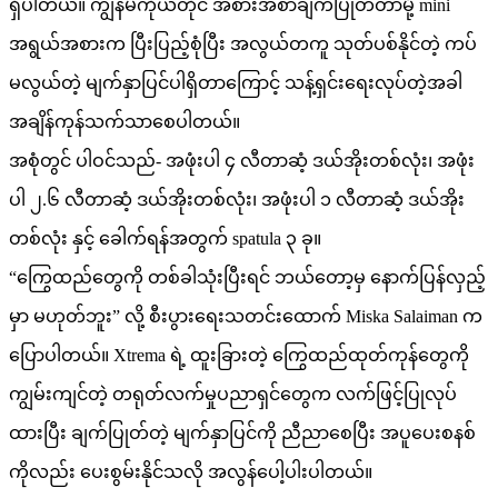
ရှိပါတယ်။ ကျွန်မကိုယ်တိုင် အစားအစာချက်ပြုတ်တာမို့ mini
အရွယ်အစားက ပြီးပြည့်စုံပြီး အလွယ်တကူ သုတ်ပစ်နိုင်တဲ့ ကပ်
မလွယ်တဲ့ မျက်နှာပြင်ပါရှိတာကြောင့် သန့်ရှင်းရေးလုပ်တဲ့အခါ
အချိန်ကုန်သက်သာစေပါတယ်။
အစုံတွင် ပါဝင်သည်- အဖုံးပါ ၄ လီတာဆံ့ ဒယ်အိုးတစ်လုံး၊ အဖုံး
ပါ ၂.၆ လီတာဆံ့ ဒယ်အိုးတစ်လုံး၊ အဖုံးပါ ၁ လီတာဆံ့ ဒယ်အိုး
တစ်လုံး နှင့် ခေါက်ရန်အတွက် spatula ၃ ခု။
“ကြွေထည်တွေကို တစ်ခါသုံးပြီးရင် ဘယ်တော့မှ နောက်ပြန်လှည့်
မှာ မဟုတ်ဘူး” လို့ စီးပွားရေးသတင်းထောက် Miska Salaiman က
ပြောပါတယ်။ Xtrema ရဲ့ ထူးခြားတဲ့ ကြွေထည်ထုတ်ကုန်တွေကို
ကျွမ်းကျင်တဲ့ တရုတ်လက်မှုပညာရှင်တွေက လက်ဖြင့်ပြုလုပ်
ထားပြီး ချက်ပြုတ်တဲ့ မျက်နှာပြင်ကို ညီညာစေပြီး အပူပေးစနစ်
ကိုလည်း ပေးစွမ်းနိုင်သလို အလွန်ပေါ့ပါးပါတယ်။