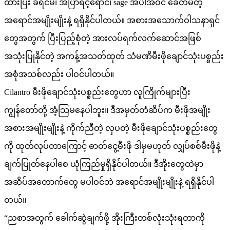
ထားပြီး ခရင်မ်၊ အပြာရင့်ရောင်၊ sage အပါအဝင် ခေတ်မီတဲ့
အရောင်အမျိုးမျိုးနဲ့ ရရှိနိုင်ပါတယ်။ အစားအသောက်ဝါသနာရှင်
တွေအတွက် ပြီးပြည့်စုံတဲ့ အားလပ်ရက်လက်ဆောင်အဖြစ်
အသုံးပြုနိုင်တဲ့ အကန့်အသတ်ထုတ် သံမဏိမီးဖိုချောင်သုံးပစ္စည်း
အစုံအသစ်လည်း ပါဝင်ပါတယ်။
Cilantro မီးဖိုချောင်သုံးပစ္စည်းတွေဟာ လူကြိုက်များပြီး
ကျွန်တော်တို့ အံ့သြမနေပါဘူး။ ဒီအမှတ်တံဆိပ်က မီးဖိုအမျိုး
အစားအမျိုးမျိုးနဲ့ ကိုက်ညီတဲ့ လှပတဲ့ မီးဖိုချောင်သုံးပစ္စည်းတွေ
ကို ထုတ်လုပ်တာကြောင့် ဓာတ်ငွေ့မီးဖို ဒါမှမဟုတ် လျှပ်စစ်မီးဖိုနဲ့
ချက်ပြုတ်နေပါစေ ယုံကြည်မှုရှိနိုင်ပါတယ်။ ဒီအိုးတွေထဲမှာ
အဆိပ်အတောက်တွေ မပါဝင်ဘဲ အရောင်အမျိုးမျိုးနဲ့ ရရှိနိုင်ပါ
တယ်။
“ညစာအတွက် ခေါက်ဆွဲချက်ဖို့ အိုးကြီးတစ်လုံးသုံးရတာကို