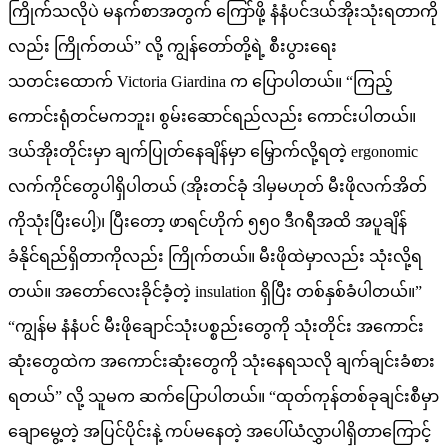
ကြိုက်သလိုပဲ မနက်စာအတွက် ကြော်ဖို့ နံနံပင်ဒယ်အိုးသုံးရတာကို
လည်း ကြိုက်တယ်” လို့ ကျွန်တော်တို့ရဲ့ စီးပွားရေး
သတင်းထောက် Victoria Giardina က ပြောပါတယ်။ “ကြည့်
ကောင်းရုံတင်မကဘူး၊ စွမ်းဆောင်ရည်လည်း ကောင်းပါတယ်။
ဒယ်အိုးတိုင်းမှာ ချက်ပြုတ်နေချိန်မှာ မြှောက်လို့ရတဲ့ ergonomic
လက်ကိုင်တွေပါရှိပါတယ် (အိုးတင်ခုံ ဒါမှမဟုတ် မီးဖိုလက်အိတ်
ကိုသုံးပြီးပေါ့)၊ ပြီးတော့ ဖာရင်ဟိုက် ၅၅၀ ဒီဂရီအထိ အပူချိန်
ခံနိုင်ရည်ရှိတာကိုလည်း ကြိုက်တယ်။ မီးဖိုထဲမှာလည်း သုံးလို့ရ
တယ်။ အတော်လေးခိုင်ခံ့တဲ့ insulation ရှိပြီး တစ်နှစ်ခံပါတယ်။”
“ကျွန်မ နံနံပင် မီးဖိုချောင်သုံးပစ္စည်းတွေကို သုံးတိုင်း အကောင်း
ဆုံးတွေထဲက အကောင်းဆုံးတွေကို သုံးနေရသလို ချက်ချင်းခံစား
ရတယ်” လို့ သူမက ဆက်ပြောပါတယ်။ “ထုတ်ကုန်တစ်ခုချင်းစီမှာ
ချောမွေ့တဲ့ အပြင်ပိုင်းနဲ့ ကပ်မနေတဲ့ အပေါ်ယံလွှာပါရှိတာကြောင့်