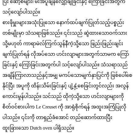
ပြီး ဆော့စ်များ၊ မီးအပူချိန်လျှော့ချခြင်းနှင့် ကြော်ခြင်းအတွက်
သင့်လျော်ပါသည်။
စားဖိုမှူးများအသုံးပြုသော နောက်ထပ်ချက်ပြုတ်သည့်ပစ္စည်း
တစ်မျိုးမှာ သံသရာဖြစ်သည်။ ၎င်းသည် ဆွဲထားသောဝက်သား
သို့မဟုတ် ကာရာမဲလ်ကြက်သွန်နီကဲ့သို့သော ဖြည်းဖြည်းချင်း
ချက်ပြုတ်ရန် လိုအပ်သော ဟင်းလျာများအတွက်သာမက ကြော်
ခြင်းနှင့် ကြော်ခြင်းအတွက်ပါ သင့်လျော်ပါသည်။ သံသရာသည်
အချိန်ကြာလာသည်နှင့်အမျှ မကပ်သောမျက်နှာပြင်ကို ဖြစ်ပေါ်စေ
နိုင်ပြီး အပူကို ထိန်းသိမ်းခြင်းနှင့် ပျံ့နှံ့စေခြင်းတွင်လည်း အလွန်
ကောင်းမွန်ပါသည်။ သင်သည် ထိုကဲ့သို့သော ဟင်းလျာများကို
စိတ်ဝင်စားပါက Le Creuset ကို အာရုံစိုက်ရန် အထူးအကြံပြုလို
ပါသည်။ ၎င်းကို တာရှည်ခံအောင် တည်ဆောက်ထားပြီး
ထူးခြားသော Dutch oven ပါရှိသည်။