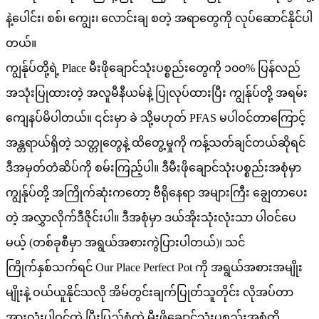
နဲ့ပေါင်း၊ စစ်၊ ကျွေး၊ လောင်းချ စတဲ့ အရာတွေကို လုပ်ဆောင်နိုင်ပါ
တယ်။
ကျွန်ုပ်တို့ရဲ့ Place မီးဖိုချောင်သုံးပစ္စည်းတွေကို ၁၀၀% ပြန်လည်
အသုံးပြုထားတဲ့ အလူမီနီယမ်နဲ့ ပြုလုပ်ထားပြီး ကျွန်ုပ်တို့ အရမ်း
ကျေနပ်မိပါတယ်။ ၎င်းမှာ ခဲ သို့မဟုတ် PFAS မပါဝင်တာကြောင့်
အန္တရာယ်ရှိတဲ့ သတ္တုတွေနဲ့ ထိတွေ့မှုကို ကန့်သတ်ချင်တယ်ဆိုရင်
ဒီအမှတ်တံဆိပ်ကို စမ်းကြည့်ပါ။ ဒီမီးဖိုချောင်သုံးပစ္စည်းအစုံမှာ
ကျွန်ုပ်တို့ အကြိုက်ဆုံးကတော့ ဗီရိုနေရာ အများကြီး ချွေတာပေး
တဲ့ အလွှာလိုက်ဒီဇိုင်းပါ။ ဒီအစုံမှာ ဒယ်အိုးသုံးလုံးသာ ပါဝင်ပေ
မယ့် (တစ်ခုစီမှာ အရွယ်အစားကွဲပြားပါတယ်)၊ သင်
ကြိုက်နှစ်သက်ရင် Our Place Perfect Pot ကို အရွယ်အစားအမျိုး
မျိုးနဲ့ ဝယ်ယူနိုင်သလို အိမ်တွင်းချက်ပြုတ်သူတိုင်း လိုအပ်တာ
အားလုံးပါဝင်တဲ့ ပြီးပြည့်စုံတဲ့ မီးဖိုချောင်သုံးပစ္စည်းအစုံကို