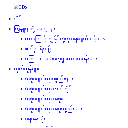
အိမ်
ကြှနျုပျတို့အကွောငျး
ဘာကြောင့် ကျွန်ုပ်တို့ကို ရွေးချယ်သင့်သလဲ
စက်ရုံခရီးစဉ်
မကြာခဏမေးလေ့ရှိသောမေးခွန်းများ
ထုတ်ကုန်များ
မီးဖိုချောင်သုံးပစ္စည်းများ
မီးဖိုချောင်သုံး လက်ကိုင်
မီးဖိုချောင်သုံး အဖုံး
မီးဖိုချောင်သုံး အပိုပစ္စည်းများ
ရေနွေးအိုး