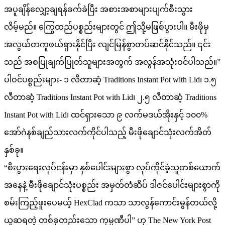
အပူချိန်လျှော့ချရန်ခက်ခဲပြီး အစားအစာများပျက်စီးသွား
လိမ့်မည်။ ကြွေထည်ပစ္စည်းများတွင် ဤသို့မဖြစ်ပွားပါ။ မီးဖိုမှ
အလွယ်တကူဖယ်ရှားနိုင်ပြီး လျင်မြန်စွာတပ်ဆင်နိုင်သည်။ ၎င်း
သည် အစပြုချက်ပြုတ်သူများအတွက် အလွန်အသုံးဝင်ပါသည်။”
ပါဝင်ပစ္စည်းများ- ၁ လီတာဆံ့ Traditions Instant Pot with Lid၊ ၁.၅
လီတာဆံ့ Traditions Instant Pot with Lid၊ ၂.၅ လီတာဆံ့ Traditions
Instant Pot with Lid၊ ထင်ရှားသော ၉ လက်မဒယ်အိုးနှင့် ၁၀၀%
အော်ဂဲနစ်ချည်သားလက်ကိုင်ပါသည့် မီးဖိုချောင်သုံးလက်အိတ်
နှစ်ခု။
“စီးပွားရေးလုပ်ငန်းမှာ နှစ်ပေါင်းများစွာ လုပ်ကိုင်ခဲ့သူတစ်ယောက်
အနေနဲ့ မီးဖိုချောင်သုံးပစ္စည်း အမှတ်တံဆိပ် ဒါဇင်ပေါင်းများစွာကို
စမ်းကြည့်ဖူးပေမယ့် HexClad ကသာ သာလွန်ကောင်းမွန်တယ်လို့
ယူဆရတဲ့ တစ်ခုတည်းသော ကုမ္ပဏီပါ” ဟု The New York Post