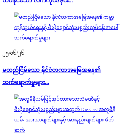
တပ်နိုင်သော လက်ကိုင်ဒီဇိုင်း...
၂၅/၀၆/၂၆
မတည်ငြိမ်သော နိုင်ငံတကာအခြေအနေ၏
သက်ရောက်မှုများ...