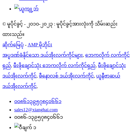
© မူပိုင်ခွင့် - ၂၀၁၀-၂၀၂၃ : မူပိုင်ခွင့်အားလုံးကို သိမ်းဆည်း
ထားသည်။
ဆိုက်မြေပုံ
-
AMP မိုဘိုင်း
အပူဒဏ်ခံနိုင်သော ဒယ်အိုးလက်ကိုင်များ
,
ဘေကလိုက် လက်ကိုင်
ရှည်
,
မီးဖိုချောင်သုံး ဘေကလိုက် လက်ကိုင်ရှည်
,
မီးဖိုချောင်သုံး
ဒယ်အိုးလက်ကိုင်
,
ဖီနောလစ် ဒယ်အိုးလက်ကိုင်
,
ယူနီဗာဆယ်
ဒယ်အိုးလက်ကိုင်
,
၀၀၈၆၁၃၉၅၇၈၄၀၆၆၁
sales12@xianghai.com
၀၀၈၆-၁၃၉၅၇၈၄၀၆၆၁