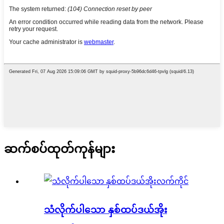
ဆက်စပ်ထုတ်ကုန်များ
သံလိုက်ပါသော နှစ်ထပ်ဒယ်အိုး