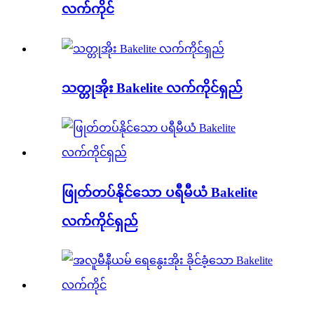
လက်ကိုင်
သတ္တုအိုး Bakelite လက်ကိုင်ရှည်
ဖြုတ်တပ်နိုင်သော ပရီမီယံ Bakelite
လက်ကိုင်ရှည်