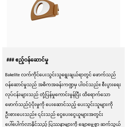
### ဧည့်ဝန်ဆောင်မှု
Bakelite လက်ကိုင်ပေးသွင်းသူရွေးချယ်ရာတွင် ဖောက်သည်
ဝန်ဆောင်မှုသည် အဓိကအခန်းကဏ္ဍမှ ပါဝင်သည်။ စီးပွားရေး
လုပ်ငန်းများသည် တုံ့ပြန်မှုကောင်းမွန်ပြီး ထိရောက်သော
ဖောက်သည်ပံ့ပိုးမှုကို ပေးဆောင်သည့် ပေးသွင်းသူများကို
ဦးစားပေးသည်။ ၎င်းသည် ငွေပေးငွေယူများအတွင်း
ပေါ်ပေါက်လာနိုင်သည့် ပြဿနာများကို ချောမွေ့စွာ ဆက်သွယ်