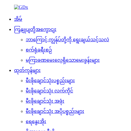
အိမ်
ကြှနျုပျတို့အကွောငျး
ဘာကြောင့် ကျွန်ုပ်တို့ကို ရွေးချယ်သင့်သလဲ
စက်ရုံခရီးစဉ်
မကြာခဏမေးလေ့ရှိသောမေးခွန်းများ
ထုတ်ကုန်များ
မီးဖိုချောင်သုံးပစ္စည်းများ
မီးဖိုချောင်သုံး လက်ကိုင်
မီးဖိုချောင်သုံး အဖုံး
မီးဖိုချောင်သုံး အပိုပစ္စည်းများ
ရေနွေးအိုး