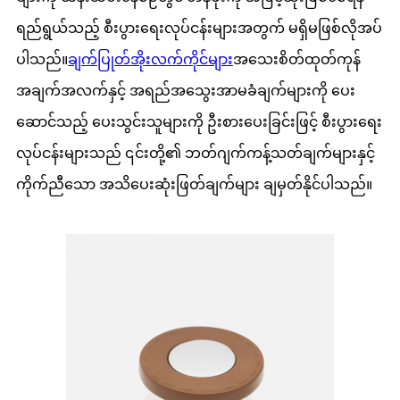
ရည်ရွယ်သည့် စီးပွားရေးလုပ်ငန်းများအတွက် မရှိမဖြစ်လိုအပ်
ပါသည်။
ချက်ပြုတ်အိုးလက်ကိုင်များ
အသေးစိတ်ထုတ်ကုန်
အချက်အလက်နှင့် အရည်အသွေးအာမခံချက်များကို ပေး
ဆောင်သည့် ပေးသွင်းသူများကို ဦးစားပေးခြင်းဖြင့် စီးပွားရေး
လုပ်ငန်းများသည် ၎င်းတို့၏ ဘတ်ဂျက်ကန့်သတ်ချက်များနှင့်
ကိုက်ညီသော အသိပေးဆုံးဖြတ်ချက်များ ချမှတ်နိုင်ပါသည်။