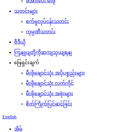
ဖိအားပေး မီးဖို
သတင်းများ
စက်မှုလုပ်ငန်းသတင်း
ကုမ္ပဏီသတင်း
ဗီဒီယို
ကြှနျုပျတို့ကိုဆကျသှယျရနျ
ဖြေရှင်းချက်
မီးဖိုချောင်သုံး အပိုပစ္စည်းများ
မီးဖိုချောင်သုံး လက်ကိုင်
မီးဖိုချောင်သုံး အဖုံးများ
စိတ်ကြိုက်ပြင်ဆင်ခြင်း
English
အိမ်