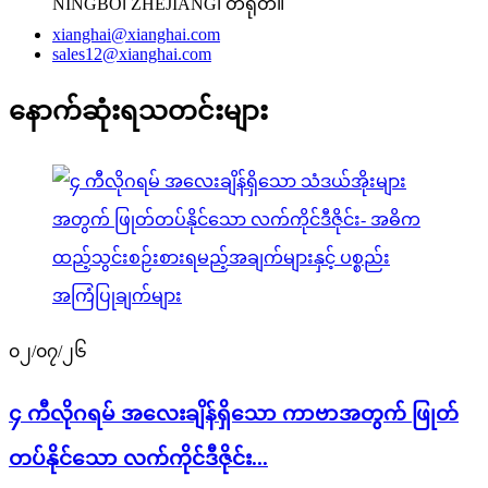
NINGBO၊ ZHEJIANG၊ တရုတ်။
xianghai@xianghai.com
sales12@xianghai.com
နောက်ဆုံးရသတင်းများ
၀၂/၀၇/၂၆
၄ ကီလိုဂရမ် အလေးချိန်ရှိသော ကာဗာအတွက် ဖြုတ်
တပ်နိုင်သော လက်ကိုင်ဒီဇိုင်း...