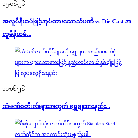
၁၅/၀၆/၂၆
အလူမီနီယမ်ဖြင့်အုပ်ထားသောသံမဏိ vs Die-Cast အ
လူမီနီယမ်...
၁၀/၀၆/၂၆
သံမဏိစတီးလ်များအတွက် ရွှေချထားနည်း...