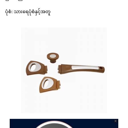
ပုံစံ: သားရေပုံစံနှင့်အတူ