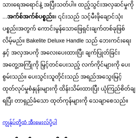
သားရေအရောင်နဲ့ အပြီးသတ်ပါ။ ထည့်သွင်းအလှဆင်မှုကို
...
အက်စ်အက်စ်ပစ္စည်း
။ ၎င်းသည် သင့်မီးဖိုချောင်သုံး
ပစ္စည်းအတွက် ကောင်းမွန်သောဖြေရှင်းချက်တစ်ခုဖြစ်
လိမ့်မည်။ Bakelite Deluxe Handle သည် ဘေးကင်းရေး
နှင့် အလှအပကို အလေးပေးထားပြီး ချက်ပြုတ်ခြင်း
အတွေ့အကြုံကို မြှင့်တင်ပေးသည့် လက်ကိုင်များကို ပေး
စွမ်းသည်။ ပေးသွင်းသူတိုင်းသည် အရည်အသွေးမြင့်
ထုတ်လုပ်မှုစံနှုန်းများကို ထိန်းသိမ်းထားပြီး ယုံကြည်စိတ်ချ
ရပြီး တာရှည်ခံသော ထုတ်ကုန်များကို သေချာစေသည်။
ကျွန်ုပ်တို့ထံ အီးမေးလ်ပို့ပါ