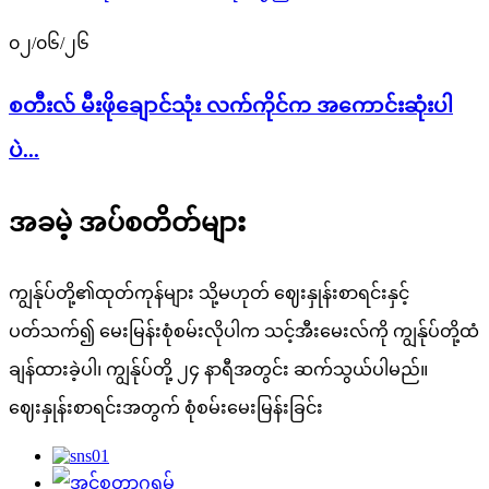
၀၂/၀၆/၂၆
စတီးလ် မီးဖိုချောင်သုံး လက်ကိုင်က အကောင်းဆုံးပါ
ပဲ...
အခမဲ့ အပ်စတိတ်များ
ကျွန်ုပ်တို့၏ထုတ်ကုန်များ သို့မဟုတ် ဈေးနှုန်းစာရင်းနှင့်
ပတ်သက်၍ မေးမြန်းစုံစမ်းလိုပါက သင့်အီးမေးလ်ကို ကျွန်ုပ်တို့ထံ
ချန်ထားခဲ့ပါ၊ ကျွန်ုပ်တို့ ၂၄ နာရီအတွင်း ဆက်သွယ်ပါမည်။
ဈေးနှုန်းစာရင်းအတွက် စုံစမ်းမေးမြန်းခြင်း