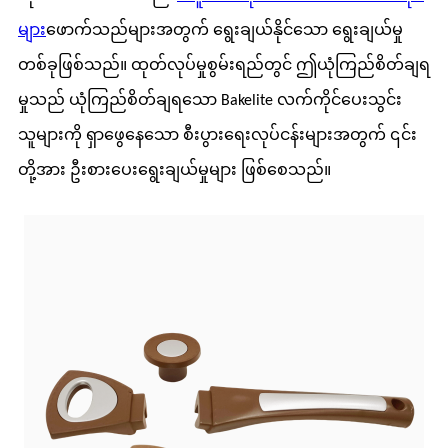
များ
ဖောက်သည်များအတွက် ရွေးချယ်နိုင်သော ရွေးချယ်မှု
တစ်ခုဖြစ်သည်။ ထုတ်လုပ်မှုစွမ်းရည်တွင် ဤယုံကြည်စိတ်ချရ
မှုသည် ယုံကြည်စိတ်ချရသော Bakelite လက်ကိုင်ပေးသွင်း
သူများကို ရှာဖွေနေသော စီးပွားရေးလုပ်ငန်းများအတွက် ၎င်း
တို့အား ဦးစားပေးရွေးချယ်မှုများ ဖြစ်စေသည်။