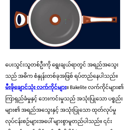
ပေးသွင်းသူတစ်ဦးကို ရွေးချယ်ရာတွင် အရည်အသွေး
သည် အဓိက စံနှုန်းတစ်ခုအဖြစ် ရပ်တည်နေပါသည်။
မီးဖိုချောင်သုံး လက်ကိုင်များ
။ Bakelite လက်ကိုင်များ၏
ကြာရှည်ခံမှုနှင့် ဘေးကင်းမှုသည် အသုံးပြုသော ပစ္စည်း
များ၏ အရည်အသွေးနှင့် အသုံးပြုသော ထုတ်လုပ်မှု
လုပ်ငန်းစဉ်များအပေါ် များစွာမူတည်ပါသည်။ ၎င်း