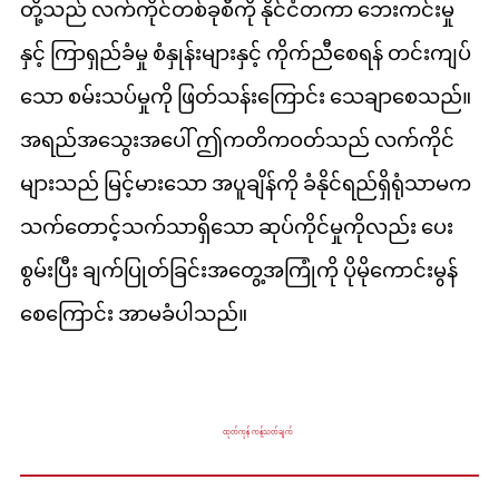
တို့သည် လက်ကိုင်တစ်ခုစီကို နိုင်ငံတကာ ဘေးကင်းမှု
နှင့် ကြာရှည်ခံမှု စံနှုန်းများနှင့် ကိုက်ညီစေရန် တင်းကျပ်
သော စမ်းသပ်မှုကို ဖြတ်သန်းကြောင်း သေချာစေသည်။
အရည်အသွေးအပေါ် ဤကတိကဝတ်သည် လက်ကိုင်
များသည် မြင့်မားသော အပူချိန်ကို ခံနိုင်ရည်ရှိရုံသာမက
သက်တောင့်သက်သာရှိသော ဆုပ်ကိုင်မှုကိုလည်း ပေး
စွမ်းပြီး ချက်ပြုတ်ခြင်းအတွေ့အကြုံကို ပိုမိုကောင်းမွန်
စေကြောင်း အာမခံပါသည်။
ထုတ်ကုန် ကန့်သတ်ချက်