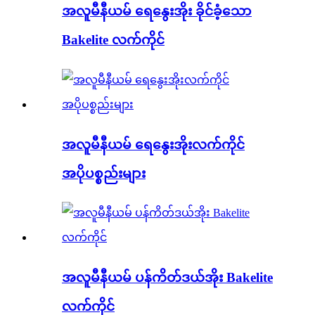
အလူမီနီယမ် ရေနွေးအိုး ခိုင်ခံ့သော
Bakelite လက်ကိုင်
အလူမီနီယမ် ရေနွေးအိုးလက်ကိုင်
အပိုပစ္စည်းများ
အလူမီနီယမ် ပန်ကိတ်ဒယ်အိုး Bakelite
လက်ကိုင်