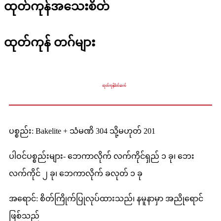
ထုတ်ကုန်အသေးစိတ်
ထုတ်ကုန် တဂ်များ
ထုတ်ကုန်မိတ်ဆက်
ပစ္စည်း: Bakelite + သံမဏိ 304 သို့မဟုတ် 201
ပါဝင်ပစ္စည်းများ- ဘေကာလိုက် လက်ကိုင်ရှည် ၁ ခု၊ ဘေး
လက်ကိုင် ၂ ခု၊ ဘေကာလိုက် ခလုတ် ၁ ခု
အရောင်: စိတ်ကြိုက်ပြုလုပ်ထားသည်၊ နမူနာမှာ အညိုရောင်
ဖြစ်သည်