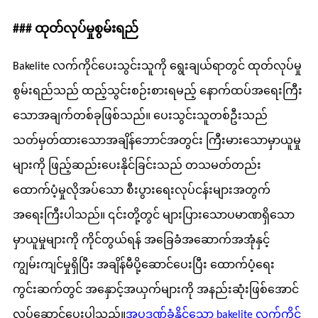
### ထုတ်လုပ်မှုစွမ်းရည်
Bakelite လက်ကိုင်ပေးသွင်းသူကို ရွေးချယ်ရာတွင် ထုတ်လုပ်မှု
စွမ်းရည်သည် ထည့်သွင်းစဉ်းစားရမည့် နောက်ထပ်အရေးကြီး
သောအချက်တစ်ခုဖြစ်သည်။ ပေးသွင်းသူတစ်ဦးသည်
သတ်မှတ်ထားသောအချိန်ဘောင်အတွင်း ကြီးမားသောမှာယူမှု
များကို ဖြည့်ဆည်းပေးနိုင်ခြင်းသည် တသမတ်တည်း
ထောက်ပံ့မှုလိုအပ်သော စီးပွားရေးလုပ်ငန်းများအတွက်
အရေးကြီးပါသည်။ ၎င်းတို့တွင် များပြားသောပမာဏရှိသော
မှာယူမှုများကို ကိုင်တွယ်ရန် အခြေခံအဆောက်အအုံနှင့်
ကျွမ်းကျင်မှုရှိပြီး အချိန်မီပို့ဆောင်ပေးပြီး ထောက်ပံ့ရေး
ကွင်းဆက်တွင် အနှောင့်အယှက်များကို အနည်းဆုံးဖြစ်အောင်
လုပ်ဆောင်ပေးပါသည်။
အပူဒဏ်ခံနိုင်သော bakelite လက်ကိုင်