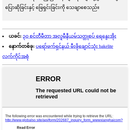
ပြောဆိုခြင်းနှင့် ဖြေရှင်းခြင်းကို သေချာစေသည်။
ယခင်:
၃၀ စင်တီမီတာ အလူမီနီယမ်သတ္တုစပ် ရေနွေးအိုး
နောက်တစ်ခု:
ပရော်ဖက်ရှင်နယ် မီးဖိုချောင်သုံး bakelite
လက်ကိုင်အစုံ