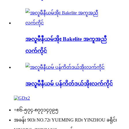
အလူမီနီယမ်အိုး Bakelite အကူအညီ
လက်ကိုင်
အလူမီနီယမ် ပန်ကိတ်ဒယ်အိုးလက်ကိုင်
+၈၆-၅၇၄-၈၇၇၁၄၇၉၅
အခန်း 903၊ NO.72၊ YUEMING RD၊ YINZHOU ခရိုင်၊