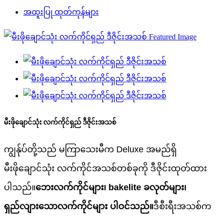
အထူးပြု ထုတ်ကုန်များ
မီးဖိုချောင်သုံး လက်ကိုင်ရှည် ဒီဇိုင်းအသစ်
ကျွန်ုပ်တို့သည် မကြာသေးမီက Deluxe အမည်ရှိ
မီးဖိုချောင်သုံး လက်ကိုင်အသစ်တစ်ခုကို ဒီဇိုင်းထုတ်ထား
ပါသည်။
ဘေးလက်ကိုင်များ၊ bakelite ခလုတ်များ၊
ရှည်လျားသောလက်ကိုင်များ ပါဝင်သည်။
ဒီစီးရီးအသစ်က