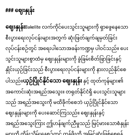
### ဈေးနှုန်း
ဈေးနှုန်း
Bakelite လက်ကိုင်ပေးသွင်းသူများကို ရှာဖွေနေသော
စီးပွားရေးလုပ်ငန်းများအတွက် ဆုံးဖြတ်ချက်ချမှတ်ခြင်း
လုပ်ငန်းစဉ်တွင် အရေးပါသောအခန်းကဏ္ဍမှ ပါဝင်သည်။ ပေး
သွင်းသူများစွာထံမှ ဈေးနှုန်းများကို ခွဲခြမ်းစိတ်ဖြာခြင်းနှင့်
နှိုင်းယှဉ်ခြင်းသည် စီးပွားရေးလုပ်ငန်းများကို နားလည်နိုင်စေ
ယှဉ်ပြိုင်နိုင်သော ဈေးနှုန်း
ပါသည်။
နှင့် ထုတ်ကုန်များ၏
အကောင်းဆုံးအရည်အသွေး။ တရုတ်နိုင်ငံရှိ ပေးသွင်းသူများ
သည် အရည်အသွေးကို မထိခိုက်စေဘဲ ယှဉ်ပြိုင်နိုင်သော
ဈေးနှုန်းများကို ပေးဆောင်ကြသည်။ ဈေးနှုန်းနှင့်
အရည်အသွေးကြား ဤဟန်ချက်ညီမှုသည် မြင့်မားသောစံနှုန်း
များကို ထိန်းသိမ်းနေစဉ်တွင် တန်ဖိုးကို အမြင့်ဆုံးဖြစ်စေရန်