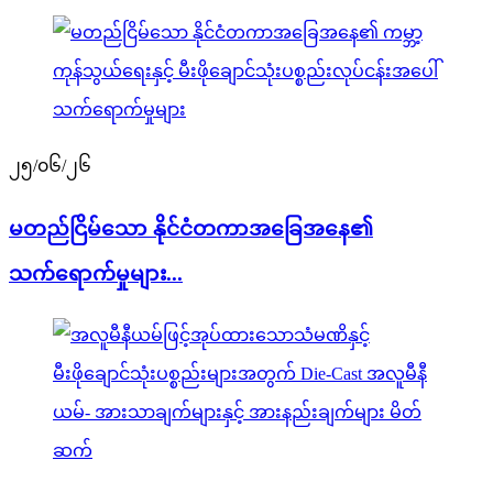
၂၅/၀၆/၂၆
မတည်ငြိမ်သော နိုင်ငံတကာအခြေအနေ၏
သက်ရောက်မှုများ...