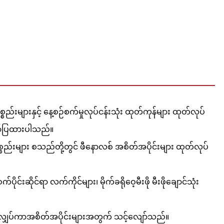
စည်းများနှင့် နေ့စဉ်စက်မှုလုပ်ငန်းသုံး ထုတ်ကုန်များ ထုတ်လုပ်
ော်ပြထားပါသည်။
စစ်ပစ္စည်းများ စသည်တို့တွင် ဖီနောလစ် အစိတ်အပိုင်းများ ထုတ်လုပ်
ုင်းဆိုင်ရာ လက်ကိုင်များ၊ မိုက်ခရိုဝေ့မီးဖို မီးဖိုချောင်သုံး
းနည်းလျှပ်ကာအစိတ်အပိုင်းများအတွက် သင့်လျော်သည်။