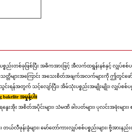
စ္စည်းတစ်ခုဖြစ်ပြီး အဓိကအားဖြင့် အီလက်ထရွန်းနစ်နှင့် လျှပ်စစ်ပစ္
င့် ဂုဏ်သတ္တိများအကြောင်း အသေးစိတ်အချက်အလက်များကို ဤတွင်ဖ
းပုံသွင်းရန်အတွက် သင့်လျော်ပြီး၊ အိမ်သုံးပစ္စည်းအမျိုးမျိုး၊ လျှပ်
 bakelite အမှုန့်ပါ။
ေနွေးအိုး အစိတ်အပိုင်းများ၊ သံမဏိ ခါးပတ်များ၊ ပုလင်းအဖုံးများ၊ စက်ပိ
ျား၊ တယ်လီဖုန်းခွံများ၊ မော်တော်ကားလျှပ်စစ်ပစ္စည်းများ၊ ဗို့အာ