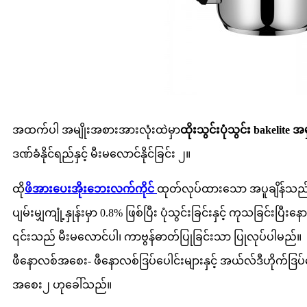
အထက်ပါ အမျိုးအစားအားလုံးထဲမှာ
ထိုးသွင်းပုံသွင်း bakelit
ဒဏ်ခံနိုင်ရည်နှင့် မီးမလောင်နိုင်ခြင်း ၂။
ထို
ဖိအားပေးအိုးဘေးလက်ကိုင်
ထုတ်လုပ်ထားသော အပူချိန်သည် အ
ပျမ်းမျှကျုံ့နှုန်းမှာ 0.8% ဖြစ်ပြီး ပုံသွင်းခြင်းနှင့် ကုသခြင်းပြီး
၎င်းသည် မီးမလောင်ပါ၊ ကာဗွန်ဓာတ်ပြုခြင်းသာ ပြုလုပ်ပါမည်။
ဖီနောလစ်အစေး- ဖီနောလစ်ဒြပ်ပေါင်းများနှင့် အယ်လ်ဒီဟိုက်ဒြပ်
အစေး၂ ဟုခေါ်သည်။