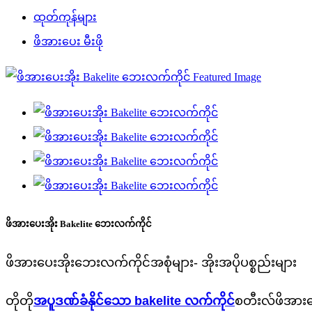
ထုတ်ကုန်များ
ဖိအားပေး မီးဖို
ဖိအားပေးအိုး Bakelite ဘေးလက်ကိုင်
ဖိအားပေးအိုးဘေးလက်ကိုင်အစုံများ- အိုးအပိုပစ္စည်းများ
တိုတို
အပူဒဏ်ခံနိုင်သော bakelite လက်ကိုင်
စတီးလ်ဖိအားပေ