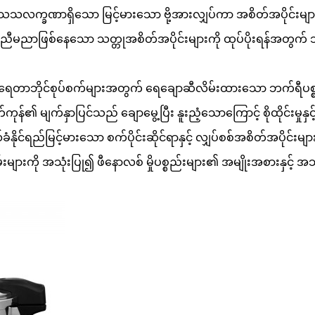
ိသေသလက္ခဏာရှိသော မြင့်မားသော ဗို့အားလျှပ်ကာ အစိတ်အပိုင်းမ
င့် မညီမညာဖြစ်နေသော သတ္တုအစိတ်အပိုင်းများကို ထုပ်ပိုးရန်အတွက
် ရေတာဘိုင်စုပ်စက်များအတွက် ရေချောဆီလိမ်းထားသော ဘက်ရီပစ္
ကုန်၏ မျက်နှာပြင်သည် ချောမွေ့ပြီး နူးညံ့သောကြောင့် စိုထိုင်းမှုနှ
်ခံနိုင်ရည်မြင့်မားသော စက်ပိုင်းဆိုင်ရာနှင့် လျှပ်စစ်အစိတ်အပိုင်
ားကို အသုံးပြု၍ ဖီနောလစ် မှိုပစ္စည်းများ၏ အမျိုးအစားနှင့် အသုံးပ