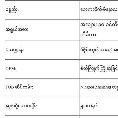
ပစ္စည်း:
ဘေကလိုက်/ဖီနောလ
အလျား: ၁၀ စင်တီမ
အရွယ်အစား:
တီမီတာ
ပုံသဏ္ဍာန်:
ဒီဇိုင်းထုတ်ထားတဲ့အတ
စိတ်ကြိုက်ကြိုဆိုခြင်
OEM:
FOB ဆိပ်ကမ်း:
Ningbo၊ Zhejiang၊ တရု
နမူနာပို့ဆောင်ချိန်:
၅-၁၀ ရက်