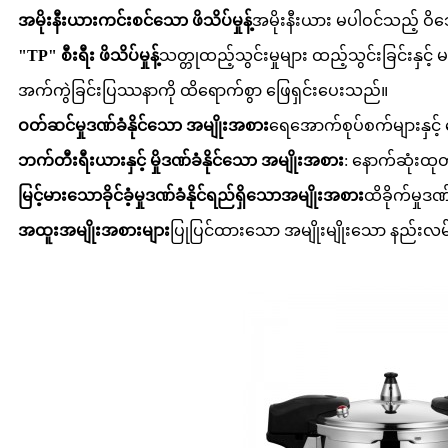
အမိုးနီးယားကင်းစင်သော ဖိသိပ်မှုန့်
အမိုးနီးယား မပါဝင်သည့် ဝ
"TP" စီးရီး ဖိသိပ်မှုန့်
သတ္တုထည့်သွင်းမှုများ ထည့်သွင်းခြင်းနှ
အက်ကွဲခြင်းပြဿနာကို ထိရောက်စွာ ဖြေရှင်းပေးသည်။
ဝတ်ဆင်မှုဒဏ်ခံနိုင်သော အမျိုးအစား
ရေအောက်စုပ်စက်များနှင့
ဘက်တီးရီးယားနှင့် မှိုဒဏ်ခံနိုင်သော အမျိုးအစား
: နောက်ဆုံးထုတ်
မြင့်မားသောခိုင်ခံ့မှုဒဏ်ခံနိုင်ရည်ရှိသောအမျိုးအစား
ထိခိုက်မှုဒဏ
အထူးအမျိုးအစားများ
ပြုပြင်ထားသော အမျိုးမျိုးသော နည်းလမ်းမျ