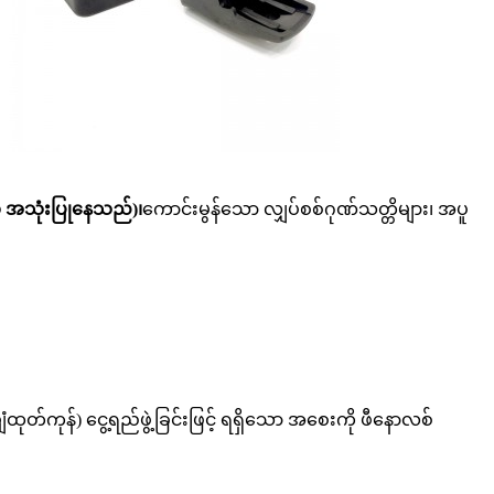
က် အသုံးပြုနေသည်)၊
ကောင်းမွန်သော လျှပ်စစ်ဂုဏ်သတ္တိများ၊ အပူ
တ်ကုန်) ငွေ့ရည်ဖွဲ့ခြင်းဖြင့် ရရှိသော အစေးကို ဖီနောလစ်