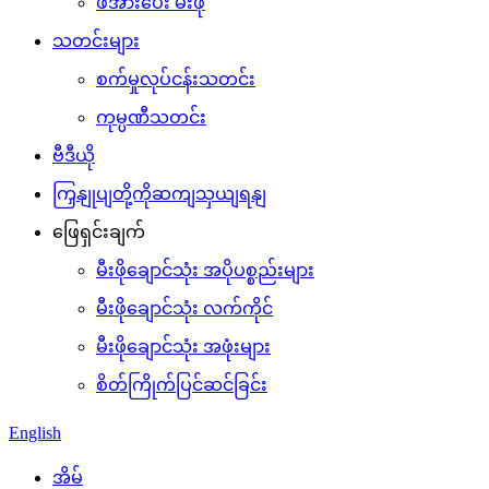
ဖိအားပေး မီးဖို
သတင်းများ
စက်မှုလုပ်ငန်းသတင်း
ကုမ္ပဏီသတင်း
ဗီဒီယို
ကြှနျုပျတို့ကိုဆကျသှယျရနျ
ဖြေရှင်းချက်
မီးဖိုချောင်သုံး အပိုပစ္စည်းများ
မီးဖိုချောင်သုံး လက်ကိုင်
မီးဖိုချောင်သုံး အဖုံးများ
စိတ်ကြိုက်ပြင်ဆင်ခြင်း
English
အိမ်