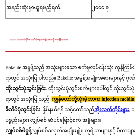
အနည်းဆုံးမှာယူရမည့်ရက်:
၂၀၀၀ ခု
bakelite ဘေးလက်ကိုင်က ဘယ်လိုပစ္စည်းအမျိုးအစားကို အသုံးပြုထားလဲ။
Bakelite အမှုန့်သည် အသုံးများသော စက်မှုလုပ်ငန်းသုံး ကုန်ကြမ်းပ
ရာတွင် အသုံးပြုပါသည်။ Bakelite အမှုန့်အမျိုးအစားများနှ
ထိုးသွင်းပုံသွင်းခြင်း
: ထိုးသွင်းပုံသွင်းစက်များပေါ်တွင် ထိုးသွင်
ရာတွင် အသုံးပြုသည်။
ကျွန်တော်တို့သုံးခဲ့တာက injection molding
ဖိသိပ်ပုံသွင်းခြင်း
: နှိပ်နယ်ရန် သင့်တော်သည်
အိုးလက်ကိုင်များ
, ရ
ပစ္စည်းများ၊ လျှပ်စစ် ဆံပင်ဖြောင့်စက် အခွံများ။
လျှပ်စစ်ဖိမှုန့်
လျှပ်စစ်ခလုတ်အမျိုးမျိုး၊ တူရိယာများနှင့် မီတာမ