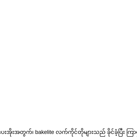
းအိုးအတွက်၊ bakelite လက်ကိုင်တိုများသည် ခိုင်ခံ့ပြီး ကြ