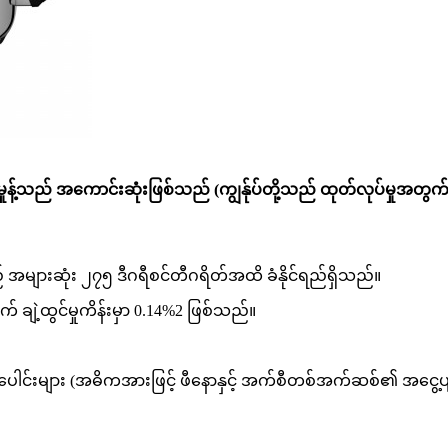
e အမှုန့်သည် အကောင်းဆုံးဖြစ်သည် (ကျွန်ုပ်တို့သည် ထုတ်လုပ်မှုအတွ
များဆုံး ၂၇၅ ဒီဂရီစင်တီဂရိတ်အထိ ခံနိုင်ရည်ရှိသည်။
နောက် ချဲ့ထွင်မှုကိန်းမှာ 0.14%2 ဖြစ်သည်။
ပေါင်းများ (အဓိကအားဖြင့် ဖီနောနှင့် အက်စီတစ်အက်ဆစ်၏ အငွေ့ပျံထု