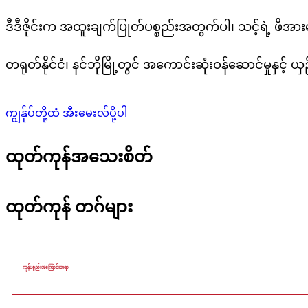
ဒီဒီဇိုင်းက အထူးချက်ပြုတ်ပစ္စည်းအတွက်ပါ၊ သင့်ရဲ့ ဖိအားပေး
တရုတ်နိုင်ငံ၊ နင်ဘိုမြို့တွင် အကောင်းဆုံးဝန်ဆောင်မှုနှင့် 
ကျွန်ုပ်တို့ထံ အီးမေးလ်ပို့ပါ
ထုတ်ကုန်အသေးစိတ်
ထုတ်ကုန် တဂ်များ
ကုန်ပစ္စည်းအကြောင်းအရာ