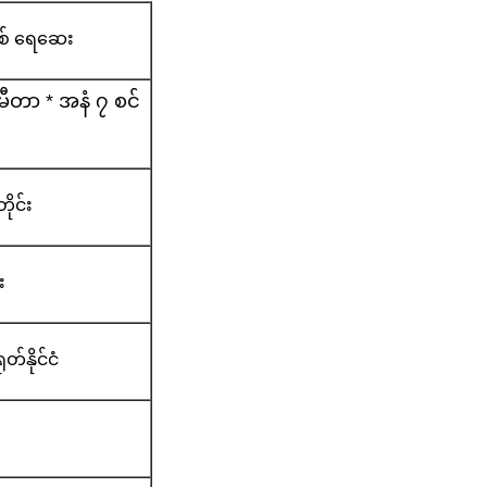
စ် ရေဆေး
ီတာ * အနံ ၇ စင်
ိုင်း
း
တ်နိုင်ငံ