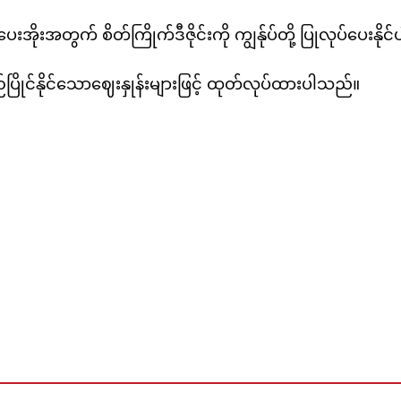
အိုးအတွက် စိတ်ကြိုက်ဒီဇိုင်းကို ကျွန်ုပ်တို့ ပြုလုပ်ပေးနို
ယှဉ်ပြိုင်နိုင်သောဈေးနှုန်းများဖြင့် ထုတ်လုပ်ထားပါသည်။