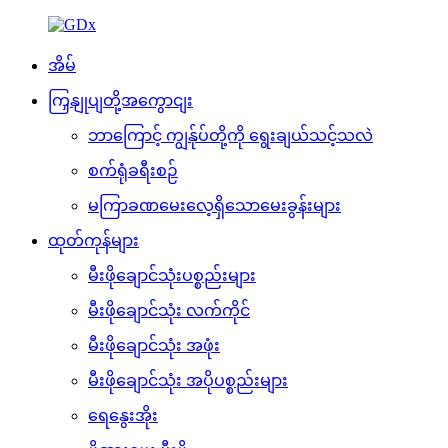
အိမ်
ကြှနျုပျတို့အကွောငျး
ဘာကြောင့် ကျွန်ုပ်တို့ကို ရွေးချယ်သင့်သလဲ
စက်ရုံခရီးစဉ်
မကြာခဏမေးလေ့ရှိသောမေးခွန်းများ
ထုတ်ကုန်များ
မီးဖိုချောင်သုံးပစ္စည်းများ
မီးဖိုချောင်သုံး လက်ကိုင်
မီးဖိုချောင်သုံး အဖုံး
မီးဖိုချောင်သုံး အပိုပစ္စည်းများ
ရေနွေးအိုး